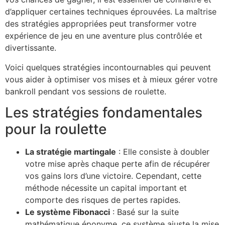
d’appliquer certaines techniques éprouvées. La maîtrise
des stratégies appropriées peut transformer votre
expérience de jeu en une aventure plus contrôlée et
divertissante.
Voici quelques stratégies incontournables qui peuvent
vous aider à optimiser vos mises et à mieux gérer votre
bankroll pendant vos sessions de roulette.
Les stratégies fondamentales
pour la roulette
La stratégie martingale
: Elle consiste à doubler
votre mise après chaque perte afin de récupérer
vos gains lors d’une victoire. Cependant, cette
méthode nécessite un capital important et
comporte des risques de pertes rapides.
Le système Fibonacci
: Basé sur la suite
mathématique éponyme, ce système ajuste la mise