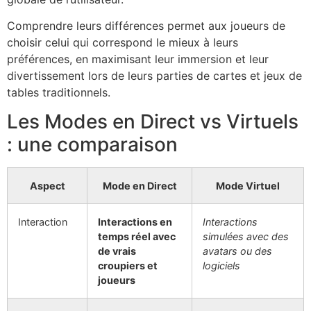
Comprendre leurs différences permet aux joueurs de
choisir celui qui correspond le mieux à leurs
préférences, en maximisant leur immersion et leur
divertissement lors de leurs parties de cartes et jeux de
tables traditionnels.
Les Modes en Direct vs Virtuels
: une comparaison
Aspect
Mode en Direct
Mode Virtuel
Interaction
Interactions en
Interactions
temps réel avec
simulées avec des
de vrais
avatars ou des
croupiers et
logiciels
joueurs