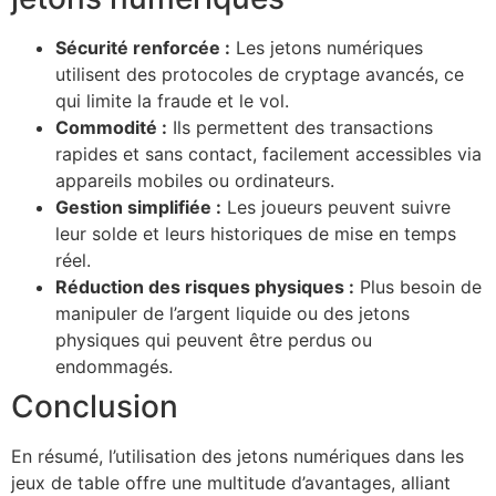
Sécurité renforcée :
Les jetons numériques
utilisent des protocoles de cryptage avancés, ce
qui limite la fraude et le vol.
Commodité :
Ils permettent des transactions
rapides et sans contact, facilement accessibles via
appareils mobiles ou ordinateurs.
Gestion simplifiée :
Les joueurs peuvent suivre
leur solde et leurs historiques de mise en temps
réel.
Réduction des risques physiques :
Plus besoin de
manipuler de l’argent liquide ou des jetons
physiques qui peuvent être perdus ou
endommagés.
Conclusion
En résumé, l’utilisation des jetons numériques dans les
jeux de table offre une multitude d’avantages, alliant