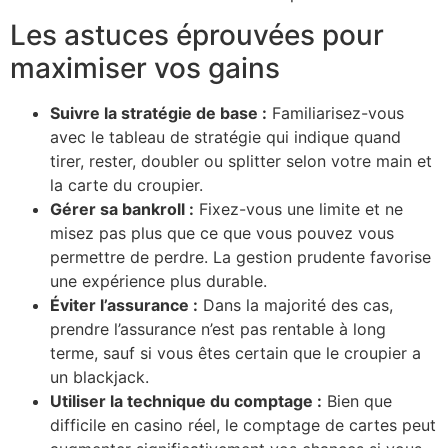
Les astuces éprouvées pour
maximiser vos gains
Suivre la stratégie de base :
Familiarisez-vous
avec le tableau de stratégie qui indique quand
tirer, rester, doubler ou splitter selon votre main et
la carte du croupier.
Gérer sa bankroll :
Fixez-vous une limite et ne
misez pas plus que ce que vous pouvez vous
permettre de perdre. La gestion prudente favorise
une expérience plus durable.
Éviter l’assurance :
Dans la majorité des cas,
prendre l’assurance n’est pas rentable à long
terme, sauf si vous êtes certain que le croupier a
un blackjack.
Utiliser la technique du comptage :
Bien que
difficile en casino réel, le comptage de cartes peut