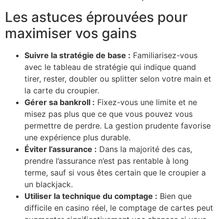
Les astuces éprouvées pour
maximiser vos gains
Suivre la stratégie de base :
Familiarisez-vous
avec le tableau de stratégie qui indique quand
tirer, rester, doubler ou splitter selon votre main et
la carte du croupier.
Gérer sa bankroll :
Fixez-vous une limite et ne
misez pas plus que ce que vous pouvez vous
permettre de perdre. La gestion prudente favorise
une expérience plus durable.
Éviter l’assurance :
Dans la majorité des cas,
prendre l’assurance n’est pas rentable à long
terme, sauf si vous êtes certain que le croupier a
un blackjack.
Utiliser la technique du comptage :
Bien que
difficile en casino réel, le comptage de cartes peut