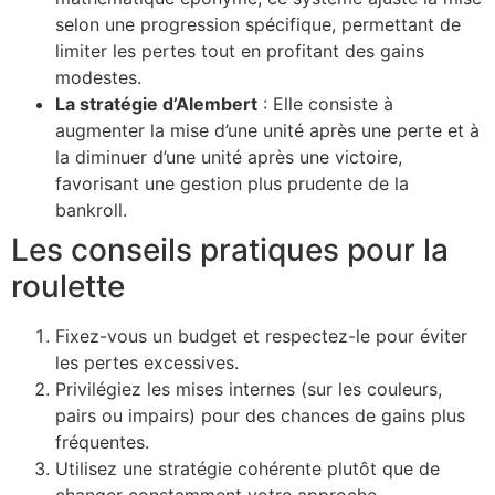
selon une progression spécifique, permettant de
limiter les pertes tout en profitant des gains
modestes.
La stratégie d’Alembert
: Elle consiste à
augmenter la mise d’une unité après une perte et à
la diminuer d’une unité après une victoire,
favorisant une gestion plus prudente de la
bankroll.
Les conseils pratiques pour la
roulette
Fixez-vous un budget et respectez-le pour éviter
les pertes excessives.
Privilégiez les mises internes (sur les couleurs,
pairs ou impairs) pour des chances de gains plus
fréquentes.
Utilisez une stratégie cohérente plutôt que de