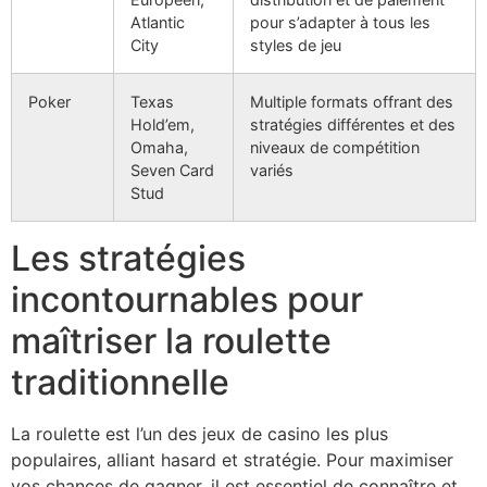
Atlantic
pour s’adapter à tous les
City
styles de jeu
Poker
Texas
Multiple formats offrant des
Hold’em,
stratégies différentes et des
Omaha,
niveaux de compétition
Seven Card
variés
Stud
Les stratégies
incontournables pour
maîtriser la roulette
traditionnelle
La roulette est l’un des jeux de casino les plus
populaires, alliant hasard et stratégie. Pour maximiser
vos chances de gagner, il est essentiel de connaître et