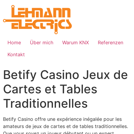
Home
Über mich
Warum KNX
Referenzen
Kontakt
Betify Casino Jeux de
Cartes et Tables
Traditionnelles
Betify Casino offre une expérience inégalée pour les
amateurs de jeux de cartes et de tables traditionnelles.
Que vous soyez un joueur débutant ou un expert