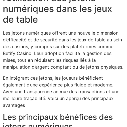
numériques dans les jeux
de table
Les jetons numériques offrent une nouvelle dimension
d’efficacité et de sécurité dans les jeux de table au sein
des casinos, y compris sur des plateformes comme
Betify Casino. Leur adoption facilite la gestion des
mises, tout en réduisant les risques liés à la
manipulation d’argent comptant ou de jetons physiques.
En intégrant ces jetons, les joueurs bénéficient
également d’une expérience plus fluide et moderne,
Avec une transparence accrue des transactions et une
meilleure traçabilité. Voici un aperçu des principaux
avantages :
Les principaux bénéfices des
jetons numériques