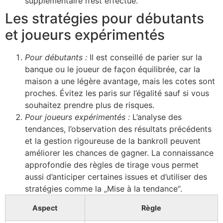
supplémentaire n’est effectué.
Les stratégies pour débutants
et joueurs expérimentés
Pour débutants :
Il est conseillé de parier sur la
banque ou le joueur de façon équilibrée, car la
maison a une légère avantage, mais les cotes sont
proches. Évitez les paris sur l’égalité sauf si vous
souhaitez prendre plus de risques.
Pour joueurs expérimentés :
L’analyse des
tendances, l’observation des résultats précédents
et la gestion rigoureuse de la bankroll peuvent
améliorer les chances de gagner. La connaissance
approfondie des règles de tirage vous permet
aussi d’anticiper certaines issues et d’utiliser des
stratégies comme la „Mise à la tendance“.
Aspect
Règle