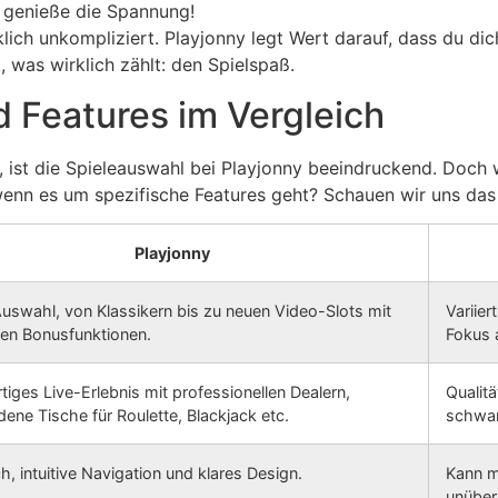
 genieße die Spannung!
rklich unkompliziert. Playjonny legt Wert darauf, dass du d
, was wirklich zählt: den Spielspaß.
 Features im Vergleich
 ist die Spieleauswahl bei Playjonny beeindruckend. Doch w
wenn es um spezifische Features geht? Schauen wir uns das
Playjonny
Auswahl, von Klassikern bis zu neuen Video-Slots mit
Variier
ven Bonusfunktionen.
Fokus 
iges Live-Erlebnis mit professionellen Dealern,
Qualit
ene Tische für Roulette, Blackjack etc.
schwa
, intuitive Navigation und klares Design.
Kann m
unübers