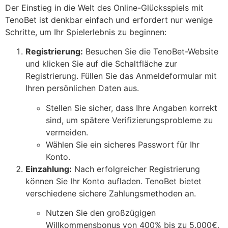
Der Einstieg in die Welt des Online-Glücksspiels mit
TenoBet ist denkbar einfach und erfordert nur wenige
Schritte, um Ihr Spielerlebnis zu beginnen:
Registrierung:
Besuchen Sie die TenoBet-Website
und klicken Sie auf die Schaltfläche zur
Registrierung. Füllen Sie das Anmeldeformular mit
Ihren persönlichen Daten aus.
Stellen Sie sicher, dass Ihre Angaben korrekt
sind, um spätere Verifizierungsprobleme zu
vermeiden.
Wählen Sie ein sicheres Passwort für Ihr
Konto.
Einzahlung:
Nach erfolgreicher Registrierung
können Sie Ihr Konto aufladen. TenoBet bietet
verschiedene sichere Zahlungsmethoden an.
Nutzen Sie den großzügigen
Willkommensbonus von 400% bis zu 5.000€,