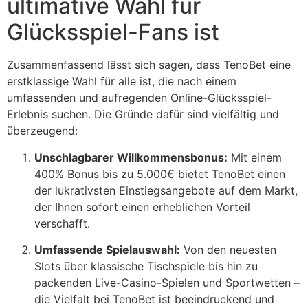
ultimative Wahl für
Glücksspiel-Fans ist
Zusammenfassend lässt sich sagen, dass TenoBet eine
erstklassige Wahl für alle ist, die nach einem
umfassenden und aufregenden Online-Glücksspiel-
Erlebnis suchen. Die Gründe dafür sind vielfältig und
überzeugend:
Unschlagbarer Willkommensbonus:
Mit einem
400% Bonus bis zu 5.000€ bietet TenoBet einen
der lukrativsten Einstiegsangebote auf dem Markt,
der Ihnen sofort einen erheblichen Vorteil
verschafft.
Umfassende Spielauswahl:
Von den neuesten
Slots über klassische Tischspiele bis hin zu
packenden Live-Casino-Spielen und Sportwetten –
die Vielfalt bei TenoBet ist beeindruckend und