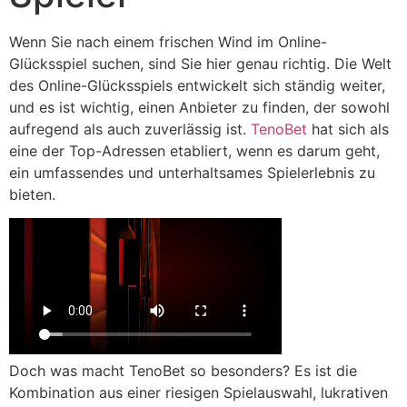
Wenn Sie nach einem frischen Wind im Online-
Glücksspiel suchen, sind Sie hier genau richtig. Die Welt
des Online-Glücksspiels entwickelt sich ständig weiter,
und es ist wichtig, einen Anbieter zu finden, der sowohl
aufregend als auch zuverlässig ist.
TenoBet
hat sich als
eine der Top-Adressen etabliert, wenn es darum geht,
ein umfassendes und unterhaltsames Spielerlebnis zu
bieten.
Doch was macht TenoBet so besonders? Es ist die
Kombination aus einer riesigen Spielauswahl, lukrativen