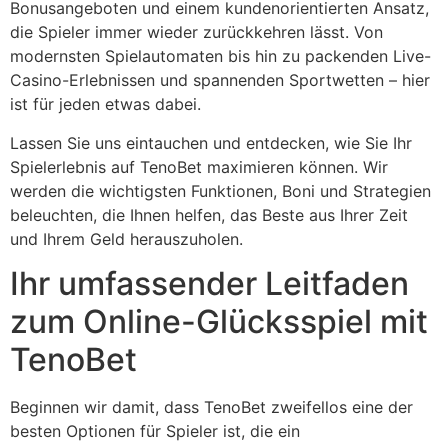
Bonusangeboten und einem kundenorientierten Ansatz,
die Spieler immer wieder zurückkehren lässt. Von
modernsten Spielautomaten bis hin zu packenden Live-
Casino-Erlebnissen und spannenden Sportwetten – hier
ist für jeden etwas dabei.
Lassen Sie uns eintauchen und entdecken, wie Sie Ihr
Spielerlebnis auf TenoBet maximieren können. Wir
werden die wichtigsten Funktionen, Boni und Strategien
beleuchten, die Ihnen helfen, das Beste aus Ihrer Zeit
und Ihrem Geld herauszuholen.
Ihr umfassender Leitfaden
zum Online-Glücksspiel mit
TenoBet
Beginnen wir damit, dass TenoBet zweifellos eine der
besten Optionen für Spieler ist, die ein