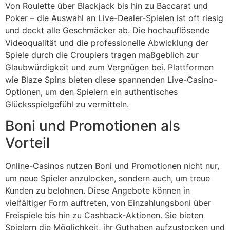
Von Roulette über Blackjack bis hin zu Baccarat und
Poker – die Auswahl an Live-Dealer-Spielen ist oft riesig
und deckt alle Geschmäcker ab. Die hochauflösende
Videoqualität und die professionelle Abwicklung der
Spiele durch die Croupiers tragen maßgeblich zur
Glaubwürdigkeit und zum Vergnügen bei. Plattformen
wie Blaze Spins bieten diese spannenden Live-Casino-
Optionen, um den Spielern ein authentisches
Glücksspielgefühl zu vermitteln.
Boni und Promotionen als
Vorteil
Online-Casinos nutzen Boni und Promotionen nicht nur,
um neue Spieler anzulocken, sondern auch, um treue
Kunden zu belohnen. Diese Angebote können in
vielfältiger Form auftreten, von Einzahlungsboni über
Freispiele bis hin zu Cashback-Aktionen. Sie bieten
Spielern die Möglichkeit, ihr Guthaben aufzustocken und