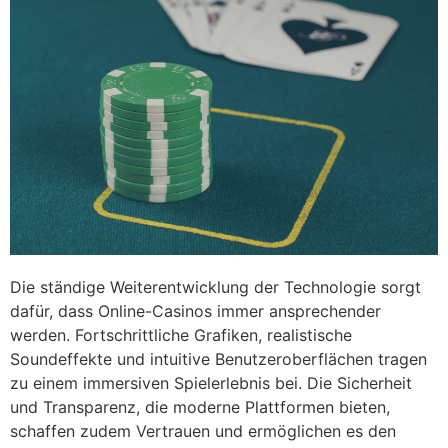
Die ständige Weiterentwicklung der Technologie sorgt
dafür, dass Online-Casinos immer ansprechender
werden. Fortschrittliche Grafiken, realistische
Soundeffekte und intuitive Benutzeroberflächen tragen
zu einem immersiven Spielerlebnis bei. Die Sicherheit
und Transparenz, die moderne Plattformen bieten,
schaffen zudem Vertrauen und ermöglichen es den