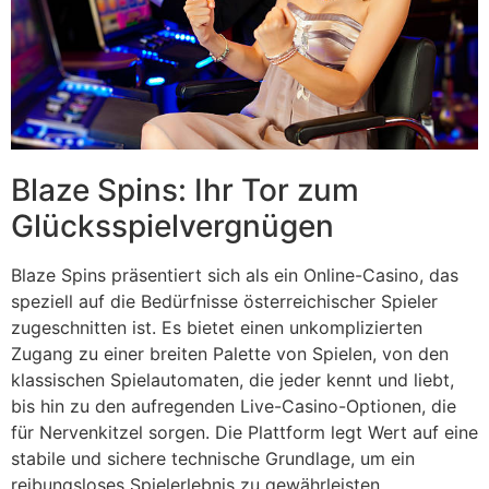
Blaze Spins: Ihr Tor zum
Glücksspielvergnügen
Blaze Spins präsentiert sich als ein Online-Casino, das
speziell auf die Bedürfnisse österreichischer Spieler
zugeschnitten ist. Es bietet einen unkomplizierten
Zugang zu einer breiten Palette von Spielen, von den
klassischen Spielautomaten, die jeder kennt und liebt,
bis hin zu den aufregenden Live-Casino-Optionen, die
für Nervenkitzel sorgen. Die Plattform legt Wert auf eine
stabile und sichere technische Grundlage, um ein
reibungsloses Spielerlebnis zu gewährleisten.