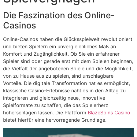
Die Faszination des Online-
Casinos
Online-Casinos haben die Glücksspielwelt revolutioniert
und bieten Spielern ein unvergleichliches Maß an
Komfort und Zugänglichkeit. Ob Sie ein erfahrener
Spieler sind oder gerade erst mit dem Spielen beginnen,
die Vielfalt der angebotenen Spiele und die Möglichkeit,
von zu Hause aus zu spielen, sind unschlagbare
Vorteile. Die digitale Transformation hat es ermöglicht,
klassische Casino-Erlebnisse nahtlos in den Alltag zu
integrieren und gleichzeitig neue, innovative
Spielformate zu schaffen, die das Spielerherz
höherschlagen lassen. Die Plattform
BlazeSpins Casino
bietet hierfür eine hervorragende Grundlage.