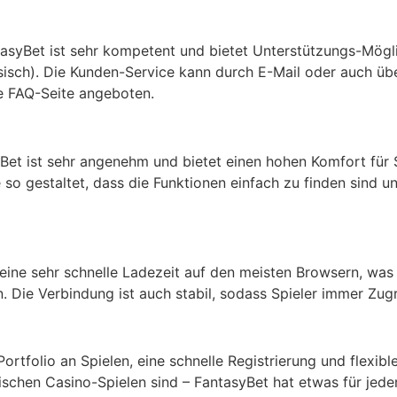
asyBet ist sehr kompetent und bietet Unterstützungs-Mögl
sisch). Die Kunden-Service kann durch E-Mail oder auch übe
e FAQ-Seite angeboten.
et ist sehr angenehm und bietet einen hohen Komfort für S
de so gestaltet, dass die Funktionen einfach zu finden sind 
eine sehr schnelle Ladezeit auf den meisten Browsern, was
 Die Verbindung ist auch stabil, sodass Spieler immer Zugri
 Portfolio an Spielen, eine schnelle Registrierung und flexi
schen Casino-Spielen sind – FantasyBet hat etwas für jeden 