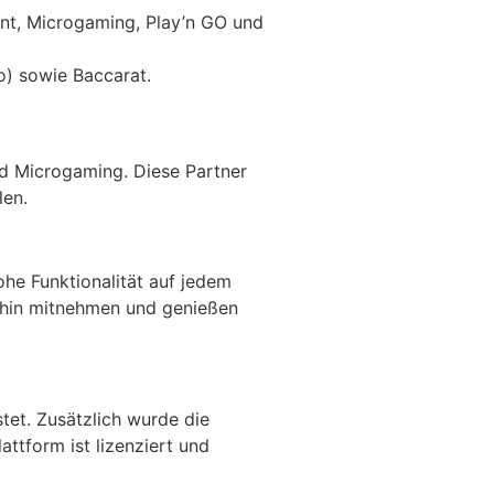
nt, Microgaming, Play’n GO und
o) sowie Baccarat.
d Microgaming. Diese Partner
len.
ohe Funktionalität auf jedem
l hin mitnehmen und genießen
stet. Zusätzlich wurde die
attform ist lizenziert und