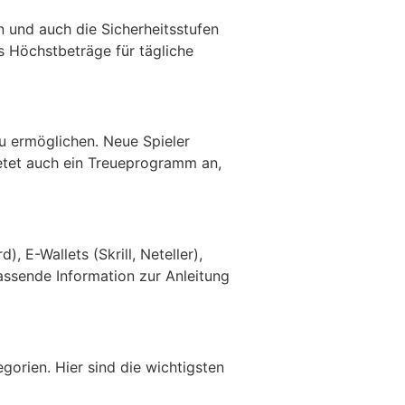
n und auch die Sicherheitsstufen
s Höchstbeträge für tägliche
zu ermöglichen. Neue Spieler
etet auch ein Treueprogramm an,
 E-Wallets (Skrill, Neteller),
assende Information zur Anleitung
egorien. Hier sind die wichtigsten