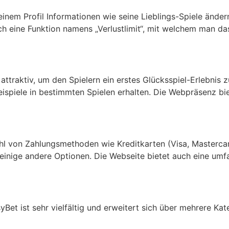
nem Profil Informationen wie seine Lieblings-Spiele änder
ch eine Funktion namens „Verlustlimit“, mit welchem man da
 attraktiv, um den Spielern ein erstes Glücksspiel-Erlebnis 
ispiele in bestimmten Spielen erhalten. Die Webpräsenz bi
hl von Zahlungsmethoden wie Kreditkarten (Visa, Mastercard),
einige andere Optionen. Die Webseite bietet auch eine umf
Bet ist sehr vielfältig und erweitert sich über mehrere Kat