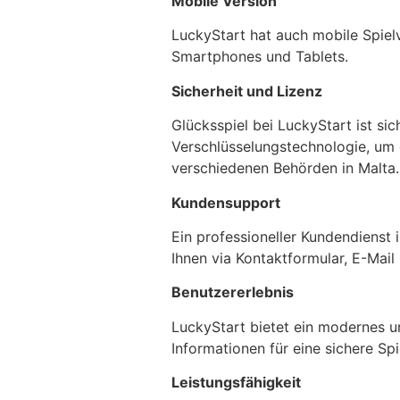
Mobile Version
LuckyStart hat auch mobile Spielv
Smartphones und Tablets.
Sicherheit und Lizenz
Glücksspiel bei LuckyStart ist s
Verschlüsselungstechnologie, um
verschiedenen Behörden in Malta.
Kundensupport
Ein professioneller Kundendienst 
Ihnen via Kontaktformular, E-Mail
Benutzererlebnis
LuckyStart bietet ein modernes un
Informationen für eine sichere Spi
Leistungsfähigkeit