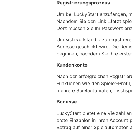
Registrierungsprozess
Um bei LuckyStart anzufangen, mü
Nachdem Sie den Link „Jetzt spiel
Dort müssen Sie Ihr Passwort ers
Um sich vollständig zu registrier
Adresse geschickt wird. Die Regis
beginnen, nachdem Sie Ihre erste
Kundenkonto
Nach der erfolgreichen Registrier
Funktionen wie den Spieler-Profi
mehrere Spielautomaten, Tischspi
Bonüsse
LuckyStart bietet eine Vielzahl an
erste Einzahlen in Ihren Account 
Betrag auf einer Spielautomaten a