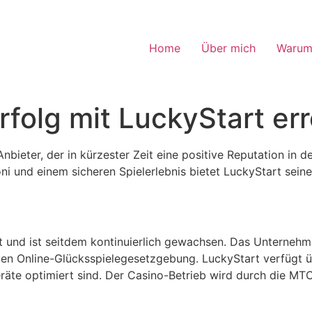
Home
Über mich
Warum
rfolg mit LuckyStart err
nbieter, der in kürzester Zeit eine positive Reputation in de
Boni und einem sicheren Spielerlebnis bietet LuckyStart sei
und ist seitdem kontinuierlich gewachsen. Das Unternehme
iden Online-Glücksspielegesetzgebung. LuckyStart verfügt ü
räte optimiert sind. Der Casino-Betrieb wird durch die MT