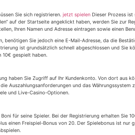
ssen Sie sich registrieren.
jetzt spielen
Dieser Prozess ist 
en“ auf der Startseite angeklickt haben, werden Sie zur Re
tellen, Ihren Namen und Adresse eintragen sowie einen Be
en, benötigen Sie jedoch eine E-Mail-Adresse, da die Bestät
trierung ist grundsätzlich schnell abgeschlossen und Sie k
n 10€ gespielt haben.
ung haben Sie Zugriff auf Ihr Kundenkonto. Von dort aus kö
l, die Auszahlungsanforderungen und das Währungssystem z
ele und Live-Casino-Optionen.
 Boni für seine Spieler. Bei der Registrierung erhalten Sie 
plus einen Freispiel-Bonus von 20. Der Spielebonus ist nur 
bspielen.