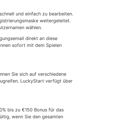
schnell und einfach zu bearbeiten.
gistrierungsmaske weitergeleitet.
nutzernamen wählen.
igungsemail direkt an diese
önnen sofort mit dem Spielen
nnen Sie sich auf verschiedene
ugreifen. LuckyStart verfügt über
100% bis zu €150 Bonus für das
gültig, wenn Sie den gesamten