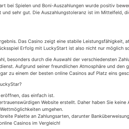
rt bei Spielen und Boni-Auszahlungen wurde positiv bewert
und sehr gut. Die Auszahlungstoleranz ist im Mittelfeld, d
rgebnis. Das Casino zeigt eine stabile Leistungsfähigkeit, a
ücksspiel Erfolg mit LuckyStart ist also nicht nur möglich s
ahl, besonders durch die Auswahl der verschiedensten Zah
ienst. Aufgrund seiner freundlichen Atmosphäre und den g
ogar zu einem der besten online Casinos auf Platz eins gesc
LuckyStar?
eröffnen, das einfach ist.
rtrauenswürdigen Website erstellt. Daher haben Sie keine A
 Wettmöglichkeiten umgehen.
 breite Palette an Zahlungsarten, darunter Banküberweisun
online Casinos im Vergleich!