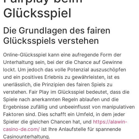
Glücksspiel
Die Grundlagen des fairen
Glücksspiels verstehen
Online-Glücksspiel kann eine aufregende Form der
Unterhaltung sein, bei der die Chance auf Gewinne
lockt. Um jedoch das volle Potenzial auszuschöpfen
und ein positives Erlebnis zu gewährleisten, ist es
unerlässlich, die Prinzipien des fairen Spiels zu
verstehen. Fair Play im Glücksspiel bedeutet, dass die
Spiele nach anerkannten Regeln ablaufen und die
Ergebnisse zufällig und unbeeinflusst von manipulativen
Faktoren sind. Dies schafft ein Umfeld, in dem jeder
Spieler die gleichen Chancen hat, und
https://alawin-
casino-de.com/
ist Ihre Anlaufstelle für spannende
Casinounterhaltung.