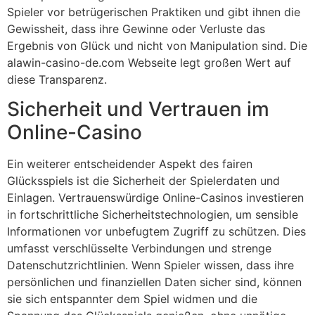
Spieler vor betrügerischen Praktiken und gibt ihnen die
Gewissheit, dass ihre Gewinne oder Verluste das
Ergebnis von Glück und nicht von Manipulation sind. Die
alawin-casino-de.com Webseite legt großen Wert auf
diese Transparenz.
Sicherheit und Vertrauen im
Online-Casino
Ein weiterer entscheidender Aspekt des fairen
Glücksspiels ist die Sicherheit der Spielerdaten und
Einlagen. Vertrauenswürdige Online-Casinos investieren
in fortschrittliche Sicherheitstechnologien, um sensible
Informationen vor unbefugtem Zugriff zu schützen. Dies
umfasst verschlüsselte Verbindungen und strenge
Datenschutzrichtlinien. Wenn Spieler wissen, dass ihre
persönlichen und finanziellen Daten sicher sind, können
sie sich entspannter dem Spiel widmen und die