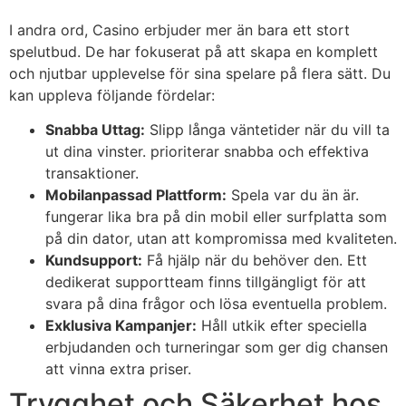
I andra ord, Casino erbjuder mer än bara ett stort
spelutbud. De har fokuserat på att skapa en komplett
och njutbar upplevelse för sina spelare på flera sätt. Du
kan uppleva följande fördelar:
Snabba Uttag:
Slipp långa väntetider när du vill ta
ut dina vinster. prioriterar snabba och effektiva
transaktioner.
Mobilanpassad Plattform:
Spela var du än är.
fungerar lika bra på din mobil eller surfplatta som
på din dator, utan att kompromissa med kvaliteten.
Kundsupport:
Få hjälp när du behöver den. Ett
dedikerat supportteam finns tillgängligt för att
svara på dina frågor och lösa eventuella problem.
Exklusiva Kampanjer:
Håll utkik efter speciella
erbjudanden och turneringar som ger dig chansen
att vinna extra priser.
Trygghet och Säkerhet hos