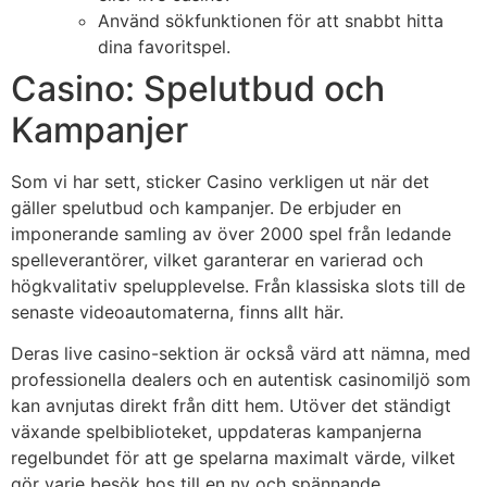
Använd sökfunktionen för att snabbt hitta
dina favoritspel.
Casino: Spelutbud och
Kampanjer
Som vi har sett, sticker Casino verkligen ut när det
gäller spelutbud och kampanjer. De erbjuder en
imponerande samling av över 2000 spel från ledande
spelleverantörer, vilket garanterar en varierad och
högkvalitativ spelupplevelse. Från klassiska slots till de
senaste videoautomaterna, finns allt här.
Deras live casino-sektion är också värd att nämna, med
professionella dealers och en autentisk casinomiljö som
kan avnjutas direkt från ditt hem. Utöver det ständigt
växande spelbiblioteket, uppdateras kampanjerna
regelbundet för att ge spelarna maximalt värde, vilket
gör varje besök hos till en ny och spännande