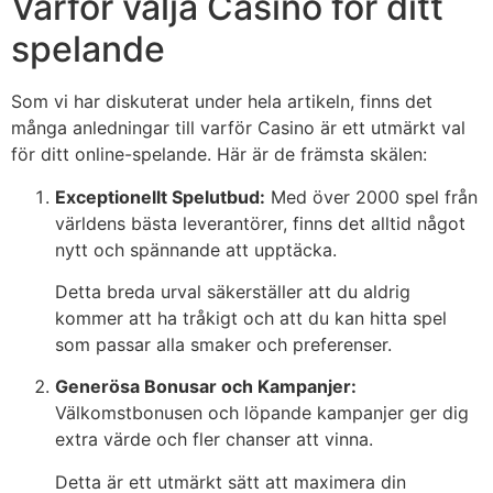
Varför välja Casino för ditt
spelande
Som vi har diskuterat under hela artikeln, finns det
många anledningar till varför Casino är ett utmärkt val
för ditt online-spelande. Här är de främsta skälen:
Exceptionellt Spelutbud:
Med över 2000 spel från
världens bästa leverantörer, finns det alltid något
nytt och spännande att upptäcka.
Detta breda urval säkerställer att du aldrig
kommer att ha tråkigt och att du kan hitta spel
som passar alla smaker och preferenser.
Generösa Bonusar och Kampanjer:
Välkomstbonusen och löpande kampanjer ger dig
extra värde och fler chanser att vinna.
Detta är ett utmärkt sätt att maximera din