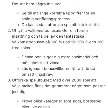
Det tar bara några minuter.
Se till att ange korrekta uppgifter för en
smidig verifieringsprocess.
Du kan sedan utforska spelbiblioteket fritt.
Utnyttja välkomstbonusen: Gör din första
insättning och ta del av den fantastiska
välkomstbonusen på 100 % upp till 300 € och 100
free spins.
Denna bonus ger dig extra spelmedel och
möjligheter att vinna.
Läs igenom bonusvillkoren för att förstå
omsättningskrav.
Utforska spelutbudet: Med över 2000 spel att
välja mellan finns det garanterat något som passar
just dig.
Prova olika kategorier som slots, bordsspel
eller live casino.