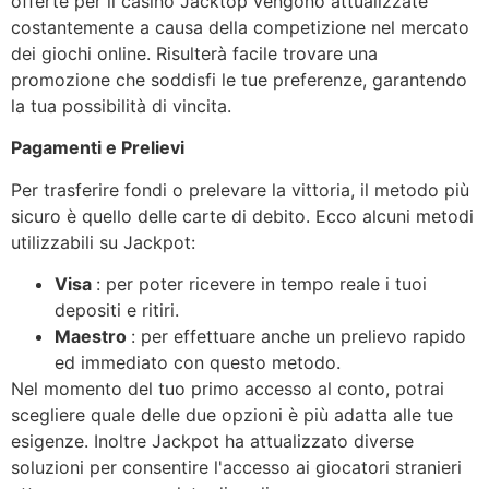
offerte per il casinò Jacktop vengono attualizzate
costantemente a causa della competizione nel mercato
dei giochi online. Risulterà facile trovare una
promozione che soddisfi le tue preferenze, garantendo
la tua possibilità di vincita.
Pagamenti e Prelievi
Per trasferire fondi o prelevare la vittoria, il metodo più
sicuro è quello delle carte di debito. Ecco alcuni metodi
utilizzabili su Jackpot:
Visa
: per poter ricevere in tempo reale i tuoi
depositi e ritiri.
Maestro
: per effettuare anche un prelievo rapido
ed immediato con questo metodo.
Nel momento del tuo primo accesso al conto, potrai
scegliere quale delle due opzioni è più adatta alle tue
esigenze. Inoltre Jackpot ha attualizzato diverse
soluzioni per consentire l'accesso ai giocatori stranieri