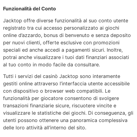
Funzionalità del Conto
Jacktop offre diverse funzionalità al suo conto utente
registrato tra cui accesso personalizzato ai giochi
online d’azzardo, bonus di benvenuto e senza deposito
per nuovi clienti, offerte esclusive con promozioni
speciali ed anche accedi a pagamenti sicuri. Inoltre,
potrai anche visualizzare i tuoi dati finanziari associati
al tuo conto in modo facile da consultare.
Tutti i servizi del casinò Jacktop sono interamente
gestiti online attraverso l’interfaccia utente accessibile
con dispositivo o browser web compatibili. Le
funzionalità per giocatore consentono di svolgere
transazioni finanziarie sicure, riscuotere vincite e
visualizzare le statistiche dei giochi. Di conseguenza, gli
utenti possono ottenere una panoramica complessiva
delle loro attività all’interno del sito.