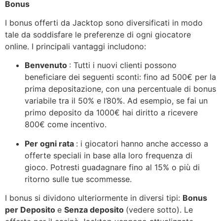
Bonus
I bonus offerti da Jacktop sono diversificati in modo
tale da soddisfare le preferenze di ogni giocatore
online. I principali vantaggi includono:
Benvenuto
: Tutti i nuovi clienti possono
beneficiare dei seguenti sconti: fino ad 500€ per la
prima depositazione, con una percentuale di bonus
variabile tra il 50% e l’80%. Ad esempio, se fai un
primo deposito da 1000€ hai diritto a ricevere
800€ come incentivo.
Per ogni rata
: i giocatori hanno anche accesso a
offerte speciali in base alla loro frequenza di
gioco. Potresti guadagnare fino al 15% o più di
ritorno sulle tue scommesse.
I bonus si dividono ulteriormente in diversi tipi:
Bonus
per Deposito
e
Senza deposito
(vedere sotto). Le