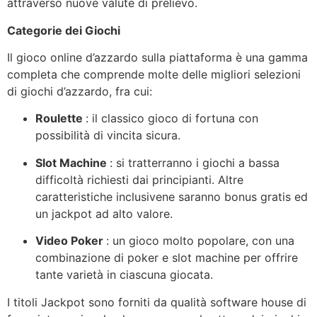
attraverso nuove valute di prelievo.
Categorie dei Giochi
Il gioco online d’azzardo sulla piattaforma è una gamma
completa che comprende molte delle migliori selezioni
di giochi d’azzardo, fra cui:
Roulette
: il classico gioco di fortuna con
possibilità di vincita sicura.
Slot Machine
: si tratterranno i giochi a bassa
difficoltà richiesti dai principianti. Altre
caratteristiche inclusivene saranno bonus gratis ed
un jackpot ad alto valore.
Video Poker
: un gioco molto popolare, con una
combinazione di poker e slot machine per offrire
tante varietà in ciascuna giocata.
I titoli Jackpot sono forniti da qualità software house di