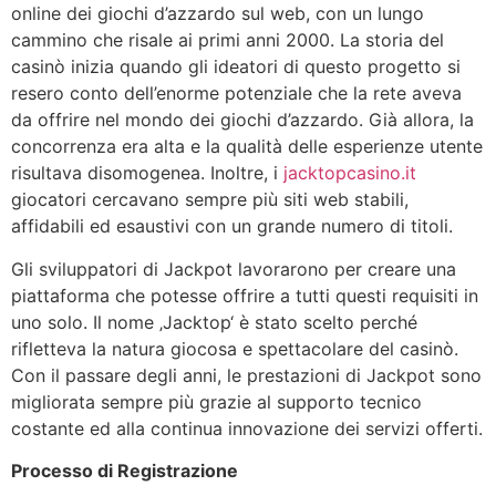
online dei giochi d’azzardo sul web, con un lungo
cammino che risale ai primi anni 2000. La storia del
casinò inizia quando gli ideatori di questo progetto si
resero conto dell’enorme potenziale che la rete aveva
da offrire nel mondo dei giochi d’azzardo. Già allora, la
concorrenza era alta e la qualità delle esperienze utente
risultava disomogenea. Inoltre, i
jacktopcasino.it
giocatori cercavano sempre più siti web stabili,
affidabili ed esaustivi con un grande numero di titoli.
Gli sviluppatori di Jackpot lavorarono per creare una
piattaforma che potesse offrire a tutti questi requisiti in
uno solo. Il nome ‚Jacktop‘ è stato scelto perché
rifletteva la natura giocosa e spettacolare del casinò.
Con il passare degli anni, le prestazioni di Jackpot sono
migliorata sempre più grazie al supporto tecnico
costante ed alla continua innovazione dei servizi offerti.
Processo di Registrazione