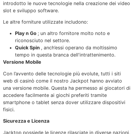
introdotto le nuove tecnologie nella creazione dei video
slot e sviluppo software.
Le altre forniture utilizzate includono:
Play n Go
; un altro fornitore molto noto e
riconosciuto nel settore.
Quick Spin
, anch’essi operano da moltissimo
tempo in questa branca dell'intrattenimento.
Versione Mobile
Con l’avvento delle tecnologie più evolute, tutti i siti
web di casinò come il nostro Jackpot hanno avviato
una versione mobile. Questa ha permesso ai giocatori di
accedere facilmente ai giochi preferiti tramite
smartphone o tablet senza dover utilizzare dispositivi
fisici.
Sicurezza e Licenza
Jacktop possiede le licenze rilasciate in diverse nazioni,