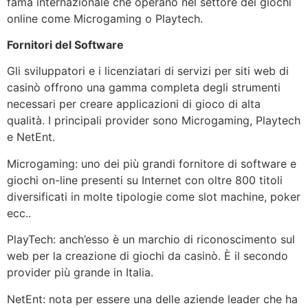
fama internazionale che operano nel settore dei giochi
online come Microgaming o Playtech.
Fornitori del Software
Gli sviluppatori e i licenziatari di servizi per siti web di
casinò offrono una gamma completa degli strumenti
necessari per creare applicazioni di gioco di alta
qualità. I principali provider sono Microgaming, Playtech
e NetEnt.
Microgaming: uno dei più grandi fornitore di software e
giochi on-line presenti su Internet con oltre 800 titoli
diversificati in molte tipologie come slot machine, poker
ecc..
PlayTech: anch’esso è un marchio di riconoscimento sul
web per la creazione di giochi da casinò. È il secondo
provider più grande in Italia.
NetEnt: nota per essere una delle aziende leader che ha