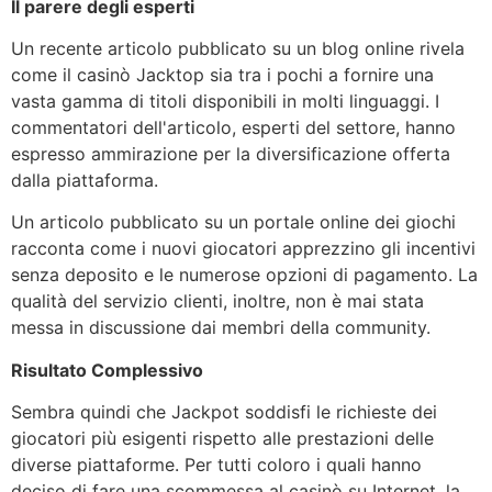
Il parere degli esperti
Un recente articolo pubblicato su un blog online rivela
come il casinò Jacktop sia tra i pochi a fornire una
vasta gamma di titoli disponibili in molti linguaggi. I
commentatori dell'articolo, esperti del settore, hanno
espresso ammirazione per la diversificazione offerta
dalla piattaforma.
Un articolo pubblicato su un portale online dei giochi
racconta come i nuovi giocatori apprezzino gli incentivi
senza deposito e le numerose opzioni di pagamento. La
qualità del servizio clienti, inoltre, non è mai stata
messa in discussione dai membri della community.
Risultato Complessivo
Sembra quindi che Jackpot soddisfi le richieste dei
giocatori più esigenti rispetto alle prestazioni delle
diverse piattaforme. Per tutti coloro i quali hanno
deciso di fare una scommessa al casinò su Internet, la