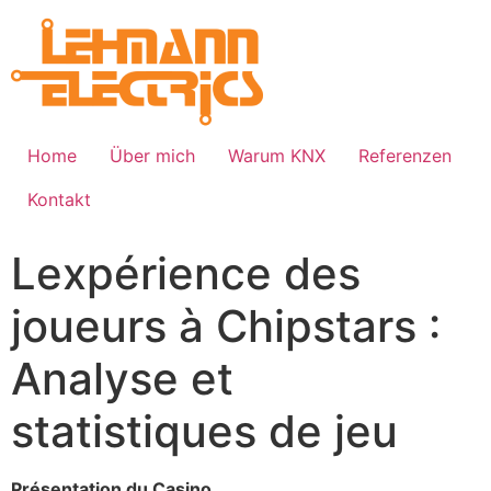
Home
Über mich
Warum KNX
Referenzen
Kontakt
Lexpérience des
joueurs à Chipstars :
Analyse et
statistiques de jeu
Présentation du Casino