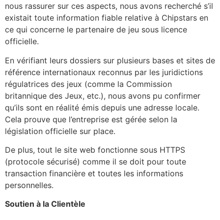
nous rassurer sur ces aspects, nous avons recherché s’il
existait toute information fiable relative à Chipstars en
ce qui concerne le partenaire de jeu sous licence
officielle.
En vérifiant leurs dossiers sur plusieurs bases et sites de
référence internationaux reconnus par les juridictions
régulatrices des jeux (comme la Commission
britannique des Jeux, etc.), nous avons pu confirmer
qu’ils sont en réalité émis depuis une adresse locale.
Cela prouve que l’entreprise est gérée selon la
législation officielle sur place.
De plus, tout le site web fonctionne sous HTTPS
(protocole sécurisé) comme il se doit pour toute
transaction financière et toutes les informations
personnelles.
Soutien à la Clientèle