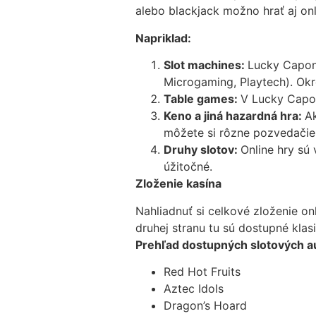
alebo blackjack možno hrať aj onl
Napriklad:
Slot machines:
Lucky Capon
Microgaming, Playtech). Okre
Table games:
V Lucky Capon
Keno a jiná hazardná hra:
Ak
môžete si rôzne pozvedačie 
Druhy slotov:
Online hry sú
úžitočné.
Zloženie kasína
Nahliadnuť si celkové zloženie on
druhej stranu tu sú dostupné klasi
Prehľad dostupných slotových 
Red Hot Fruits
Aztec Idols
Dragon’s Hoard