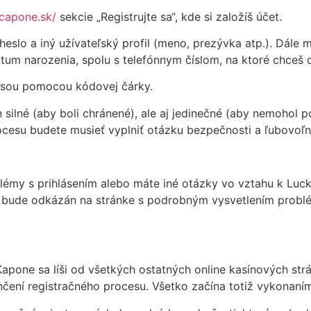
-capone.sk/
sekcie „Registrujte sa“, kde si založíš účet.
heslo a iný užívateľský profil (meno, prezývka atp.). Dále m
atum narozenia, spolu s telefónnym číslom, na ktoré chceš 
resou pomocou kódovej čárky.
n silné (aby boli chránené), ale aj jedinečné (aby nemohol p
cesu budete musieť vyplniť otázku bezpečnosti a ľubovoľnú
lémy s prihlásením alebo máte iné otázky vo vztahu k Luck
 bude odkázán na stránke s podrobným vysvetlením problém
 Kapone sa líši od všetkých ostatných online kasínových str
čení registračného procesu. Všetko začína totiž vykonaním