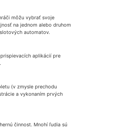
 hráči môžu vybrať svoje
dajnosť na jednom alebo druhom
 slotových automatov.
rispievacích aplikácií pre
.
bletu (v zmysle prechodu
istrácie a vykonaním prvých
ernú činnost. Mnohí ľudia sú