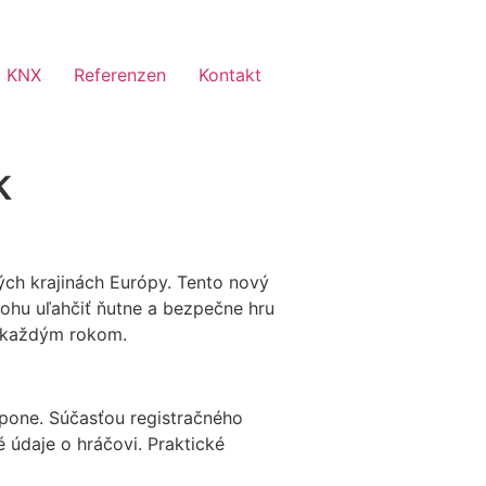
 KNX
Referenzen
Kontakt
k
ch krajinách Európy. Tento nový
úlohu uľahčiť ňutne a bezpečne hru
s každým rokom.
apone. Súčasťou registračného
 údaje o hráčovi. Praktické