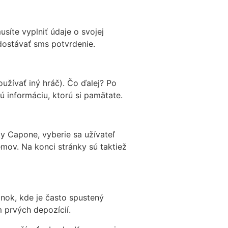
usíte vyplniť údaje o svojej
dostávať sms potvrdenie.
oužívať iný hráč). Čo ďalej? Po
 informáciu, ktorú si pamätate.
y Capone, vyberie sa užívateľ
ov. Na konci stránky sú taktiež
ánok, kde je často spustený
 prvých depozícií.