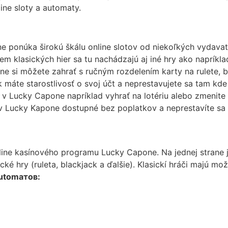
ine sloty a automaty.
e ponúka širokú škálu online slotov od niekoľkých vydava
m klasických hier sa tu nachádzajú aj iné hry ako napríkla
e si môžete zahrať s ručným rozdelením karty na rulete, b
 máte starostlivosť o svoj účt a neprestavujete sa tam kd
v Lucky Capone napríklad vyhrať na lotériu alebo zmenite 
 v Lucky Kapone dostupné bez poplatkov a neprestavíte sa
line kasínového programu Lucky Capone. Na jednej strane je
cké hry (ruleta, blackjack a ďalšie). Klasickí hráči majú mož
automатов: