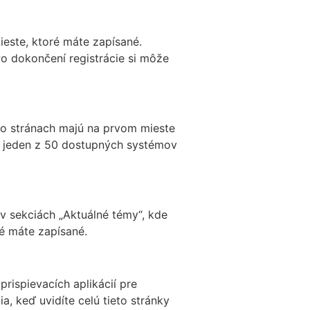
este, ktoré máte zapísané.
Po dokončení registrácie si môže
to stránach majú na prvom mieste
ať jeden z 50 dostupných systémov
v sekciách „Aktuálné témy“, kde
é máte zapísané.
rispievacích aplikácií pre
a, keď uvidíte celú tieto stránky