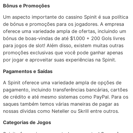
Bônus e Promoções
Um aspecto importante do cassino Spinit é sua política
de bónus e promoções para os jogadores. A empresa
oferece uma variedade ampla de ofertas, incluindo um
bónus de boas-vindas de até $1.000 + 200 Gols livres
para jogos de slot! Além disso, existem muitas outras
promoções exclusivas que você pode ganhar apenas
por jogar e aproveitar suas experiências na Spinit.
Pagamentos e Saídas
A Spinit oferece uma variedade ampla de opções de
pagamento, incluindo transferências bancárias, cartões
de crédito e até mesmo sistemas como PayPal. Para os
saques também temos várias maneiras de pagar as
nossas dívidas como Neteller ou Skrill entre outros.
Categorias de Jogos