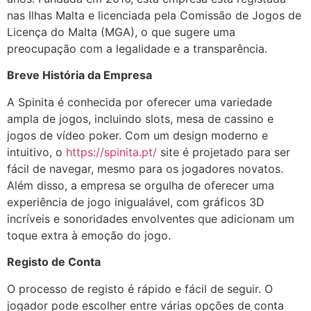
nas Ilhas Malta e licenciada pela Comissão de Jogos de
Licença do Malta (MGA), o que sugere uma
preocupação com a legalidade e a transparência.
Breve História da Empresa
A Spinita é conhecida por oferecer uma variedade
ampla de jogos, incluindo slots, mesa de cassino e
jogos de vídeo poker. Com um design moderno e
intuitivo, o
https://spinita.pt/
site é projetado para ser
fácil de navegar, mesmo para os jogadores novatos.
Além disso, a empresa se orgulha de oferecer uma
experiência de jogo inigualável, com gráficos 3D
incríveis e sonoridades envolventes que adicionam um
toque extra à emoção do jogo.
Registo de Conta
O processo de registo é rápido e fácil de seguir. O
jogador pode escolher entre várias opções de conta