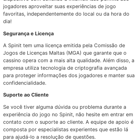
jogadores aproveitar suas experiências de jogo
favoritas, independentemente do local ou da hora do
dia!
Segurança e Licença
A Spinit tem uma licença emitida pela Comissão de
Jogos de Licenças Maltas (MGA) que garante que o
cassino opera com a mais alta qualidade. Além disso, a
empresa utiliza tecnologia de criptografia avançada
para proteger informações dos jogadores e manter sua
confidencialidade.
Suporte ao Cliente
Se você tiver alguma dúvida ou problema durante a
experiência do jogo no Spinit, não hesite em entrar em
contato com o suporte ao cliente. A equipe de apoio é
composta por especialistas experientes que estão lá
para ajudá-lo a resolução de questões.