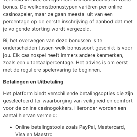
bonus. De welkomstbonustypen variëren per online
casinospeler, maar ze gaan meestal uit van een
percentage op de eerste inschrijving of aanbod dat met
je volgende storting wordt vergezeld.
Bij het overwegen van deze bonussen is te
onderscheiden tussen welk bonussoort geschikt is voor
jou. Elk casinospel heeft immers andere kenmerken,
zoals een uitbetaalpercentage. Het advies is om eerst
met de reguliere spelervaring te beginnen.
Betalingen en Uitbetaling
Het platform biedt verschillende betalingsopties die zijn
geselecteerd ter waarborging van veiligheid en comfort
voor de online casinogokkers. Hieronder worden een
aantal hiervan vermeld:
Online betalingstools zoals PayPal, Mastercard,
Visa en Maestro