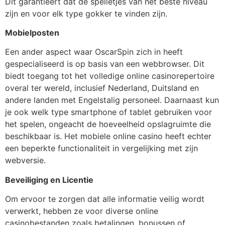
Dit garantieert dat de spelletjes van het beste niveau
zijn en voor elk type gokker te vinden zijn.
Mobielposten
Een ander aspect waar OscarSpin zich in heeft
gespecialiseerd is op basis van een webbrowser. Dit
biedt toegang tot het volledige online casinorepertoire
overal ter wereld, inclusief Nederland, Duitsland en
andere landen met Engelstalig personeel. Daarnaast kun
je ook welk type smartphone of tablet gebruiken voor
het spelen, ongeacht de hoeveelheid opslagruimte die
beschikbaar is. Het mobiele online casino heeft echter
een beperkte functionaliteit in vergelijking met zijn
webversie.
Beveiliging en Licentie
Om ervoor te zorgen dat alle informatie veilig wordt
verwerkt, hebben ze voor diverse online
casinobestanden zoals betalingen, bonussen of