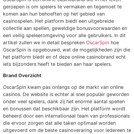
geroepen is om spelers te vermaken en tegemoet te
komen aan hun behoeften op het gebied van
casinospelen. Het platform biedt een uitgebreide
collectie aan spellen, geweldige bonusvoorwaarden en
een veilig speleeromgeving voor alle gebruikers. In dit
artikel zullen we in detail bespreken
OscarSpin
hoe
OscarSpin is opgebouwd, wat de mogelijkheden zijn die
het platform biedt en of deze online casinobrand echt
iets bijzonders heeft te bieden aan haar spelers.
Brand Overzicht
OscarSpin kwam pas onlangs op de markt van online
casinos. De website is echter al snel populair geworden
onder veel spelers, dank zij het enorme aantal spellen
en bonussen dat beschikbaar zijn. Het platform wordt
beheerd door een internationaal team van professionals
die ervoor zorgen dat alle taken optimaal worden
uitgevoerd om de beste casinoveraring voor iedereen te