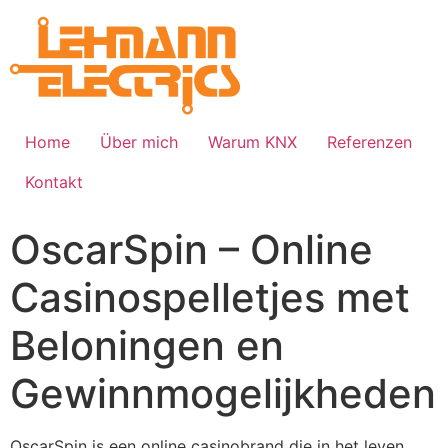
Home
Über mich
Warum KNX
Referenzen
Kontakt
OscarSpin – Online
Casinospelletjes met
Beloningen en
Gewinnmogelijkheden
OscarSpin is een online casinobrand die in het leven