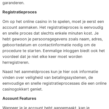
garanderen.
Registratieproces
Om op het online casino in te spelen, moet je eerst een
account aanmaken. Het registratieproces is eenvoudig
en snelle proces dat slechts enkele minuten kost. Je
hebt gewoon je persoonsgegevens zoals naam, adres,
geboortedatum en contactinformatie nodig om de
procedure te starten. Eenmalige inloggen biedt ook het
voordeel dat je niet elke keer moet worden
herregistreren.
Naast het aanmeldproces kun je hier ook informatie
vinden over veiligheid van betalingssystemen, de
eenvoudige en snelle registratieprocesses die een online
casinogokkert geniet.
Account Features
Wanneer je je account hebt aangemaakt, kan je