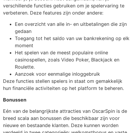
verschillende functies gebruiken om je spelervaring te
verbeteren. Deze features zijn onder andere:
Een overzicht van alle in- en uitbetalingen die zijn
gedaan
Toegang tot het saldo van uw bankrekening op elk
moment
Het spelen van de meest populaire online
casinospellen, zoals Video Poker, Blackjack en
Roulette.
Aanzoek voor eenmalige inloggebruik
Deze functies stellen spelers in staat om gemakkelijk
hun financiële activiteiten op het platform te beheren.
Bonussen
Eén van de belangrijkste attracties van OscarSpin is de
breed scala aan bonussen die beschikbaar zijn voor
nieuwe en bestaande klanten. Deze kunnen worden
verdeeld in twee categorieën: welkomstbonus en vaste