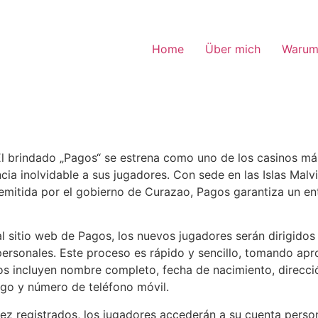
Home
Über mich
Warum
El brindado „Pagos“ se estrena como uno de los casinos m
cia inolvidable a sus jugadores. Con sede en las Islas Malv
emitida por el gobierno de Curazao, Pagos garantiza un en
al sitio web de Pagos, los nuevos jugadores serán dirigidos
personales. Este proceso es rápido y sencillo, tomando a
os incluyen nombre completo, fecha de nacimiento, direcci
go y número de teléfono móvil.
ez registrados, los jugadores accederán a su cuenta perso