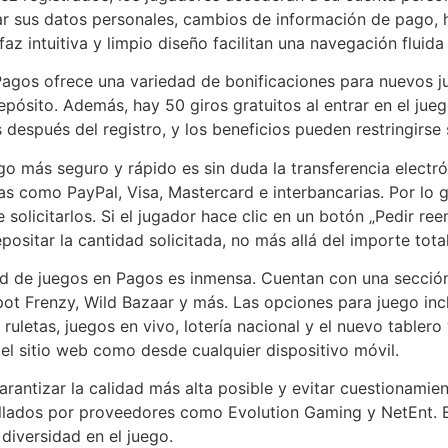
r sus datos personales, cambios de información de pago, h
az intuitiva y limpio diseño facilitan una navegación fluida 
agos ofrece una variedad de bonificaciones para nuevos j
depósito. Además, hay 50 giros gratuitos al entrar en el jue
 después del registro, y los beneficios pueden restringirse
 más seguro y rápido es sin duda la transferencia electrón
as como PayPal, Visa, Mastercard e interbancarias. Por lo 
olicitarlos. Si el jugador hace clic en un botón „Pedir re
positar la cantidad solicitada, no más allá del importe tota
d de juegos en Pagos es inmensa. Cuentan con una sección 
ot Frenzy, Wild Bazaar y más. Las opciones para juego incl
 ruletas, juegos en vivo, lotería nacional y el nuevo tabler
el sitio web como desde cualquier dispositivo móvil.
arantizar la calidad más alta posible y evitar cuestionamie
ollados por proveedores como Evolution Gaming y NetEnt. 
diversidad en el juego.