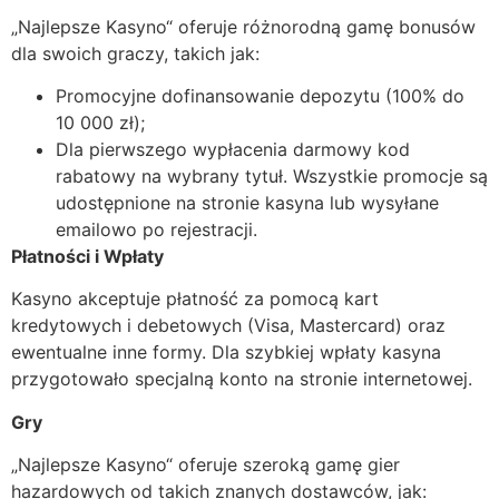
„Najlepsze Kasyno“ oferuje różnorodną gamę bonusów
dla swoich graczy, takich jak:
Promocyjne dofinansowanie depozytu (100% do
10 000 zł);
Dla pierwszego wypłacenia darmowy kod
rabatowy na wybrany tytuł. Wszystkie promocje są
udostępnione na stronie kasyna lub wysyłane
emailowo po rejestracji.
Płatności i Wpłaty
Kasyno akceptuje płatność za pomocą kart
kredytowych i debetowych (Visa, Mastercard) oraz
ewentualne inne formy. Dla szybkiej wpłaty kasyna
przygotowało specjalną konto na stronie internetowej.
Gry
„Najlepsze Kasyno“ oferuje szeroką gamę gier
hazardowych od takich znanych dostawców, jak: