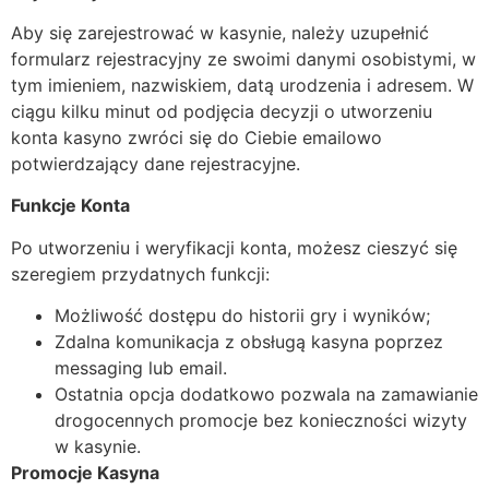
Aby się zarejestrować w kasynie, należy uzupełnić
formularz rejestracyjny ze swoimi danymi osobistymi, w
tym imieniem, nazwiskiem, datą urodzenia i adresem. W
ciągu kilku minut od podjęcia decyzji o utworzeniu
konta kasyno zwróci się do Ciebie emailowo
potwierdzający dane rejestracyjne.
Funkcje Konta
Po utworzeniu i weryfikacji konta, możesz cieszyć się
szeregiem przydatnych funkcji:
Możliwość dostępu do historii gry i wyników;
Zdalna komunikacja z obsługą kasyna poprzez
messaging lub email.
Ostatnia opcja dodatkowo pozwala na zamawianie
drogocennych promocje bez konieczności wizyty
w kasynie.
Promocje Kasyna