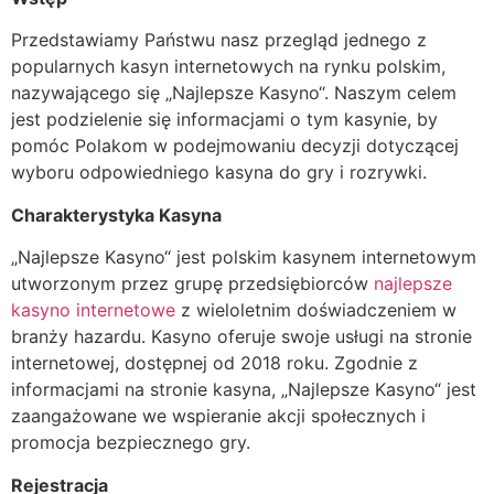
Przedstawiamy Państwu nasz przegląd jednego z
popularnych kasyn internetowych na rynku polskim,
nazywającego się „Najlepsze Kasyno“. Naszym celem
jest podzielenie się informacjami o tym kasynie, by
pomóc Polakom w podejmowaniu decyzji dotyczącej
wyboru odpowiedniego kasyna do gry i rozrywki.
Charakterystyka Kasyna
„Najlepsze Kasyno“ jest polskim kasynem internetowym
utworzonym przez grupę przedsiębiorców
najlepsze
kasyno internetowe
z wieloletnim doświadczeniem w
branży hazardu. Kasyno oferuje swoje usługi na stronie
internetowej, dostępnej od 2018 roku. Zgodnie z
informacjami na stronie kasyna, „Najlepsze Kasyno“ jest
zaangażowane we wspieranie akcji społecznych i
promocja bezpiecznego gry.
Rejestracja