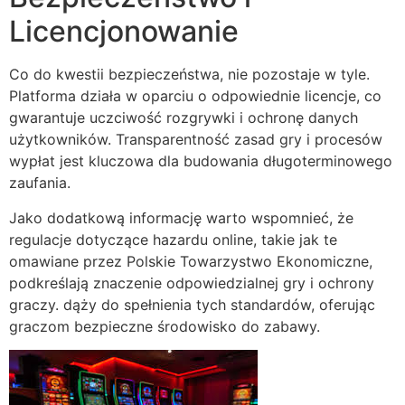
Licencjonowanie
Co do kwestii bezpieczeństwa, nie pozostaje w tyle.
Platforma działa w oparciu o odpowiednie licencje, co
gwarantuje uczciwość rozgrywki i ochronę danych
użytkowników. Transparentność zasad gry i procesów
wypłat jest kluczowa dla budowania długoterminowego
zaufania.
Jako dodatkową informację warto wspomnieć, że
regulacje dotyczące hazardu online, takie jak te
omawiane przez Polskie Towarzystwo Ekonomiczne,
podkreślają znaczenie odpowiedzialnej gry i ochrony
graczy. dąży do spełnienia tych standardów, oferując
graczom bezpieczne środowisko do zabawy.