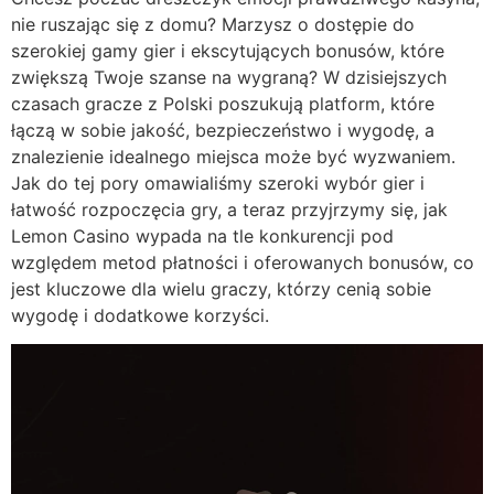
nie ruszając się z domu? Marzysz o dostępie do
szerokiej gamy gier i ekscytujących bonusów, które
zwiększą Twoje szanse na wygraną? W dzisiejszych
czasach gracze z Polski poszukują platform, które
łączą w sobie jakość, bezpieczeństwo i wygodę, a
znalezienie idealnego miejsca może być wyzwaniem.
Jak do tej pory omawialiśmy szeroki wybór gier i
łatwość rozpoczęcia gry, a teraz przyjrzymy się, jak
Lemon Casino wypada na tle konkurencji pod
względem metod płatności i oferowanych bonusów, co
jest kluczowe dla wielu graczy, którzy cenią sobie
wygodę i dodatkowe korzyści.