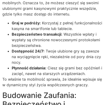
mobilnych. Oznacza to, że możesz cieszyć się swoimi
ulubionymi grami kasynowymi praktycznie wszędzie,
gdzie tylko masz dostęp do internetu.
Graj w podróży:
Korzystaj z pełnej funkcjonalności
kasyna na smartfonie lub tablecie.
Bezpieczeństwo transakcji:
Wszystkie wpłaty i
wypłaty są chronione nowoczesnymi protokołami
bezpieczeństwa.
Dostępność 24/7:
Twoje ulubione gry są zawsze
na wyciągnięcie ręki, niezależnie od pory dnia czy
nocy.
Płynność działania:
Ciesz się grami bez opóźnień i
zacięć, nawet na starszych urządzeniach.
To właśnie ta mobilność sprawia, że idealnie wpisuje się
w dynamiczny styl życia współczesnych graczy.
Budowanie Zaufania:
Bezpieczeństwo i