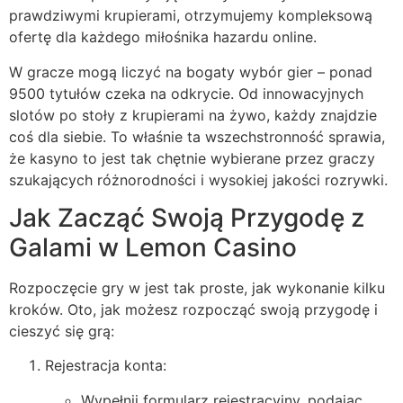
prawdziwymi krupierami, otrzymujemy kompleksową
ofertę dla każdego miłośnika hazardu online.
W gracze mogą liczyć na bogaty wybór gier – ponad
9500 tytułów czeka na odkrycie. Od innowacyjnych
slotów po stoły z krupierami na żywo, każdy znajdzie
coś dla siebie. To właśnie ta wszechstronność sprawia,
że kasyno to jest tak chętnie wybierane przez graczy
szukających różnorodności i wysokiej jakości rozrywki.
Jak Zacząć Swoją Przygodę z
Galami w Lemon Casino
Rozpoczęcie gry w jest tak proste, jak wykonanie kilku
kroków. Oto, jak możesz rozpocząć swoją przygodę i
cieszyć się grą:
Rejestracja konta:
Wypełnij formularz rejestracyjny, podając