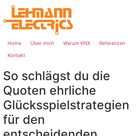
Home
Über mich
Warum KNX
Referenzen
Kontakt
So schlägst du die
Quoten ehrliche
Glücksspielstrategien
für den
entscheidenden