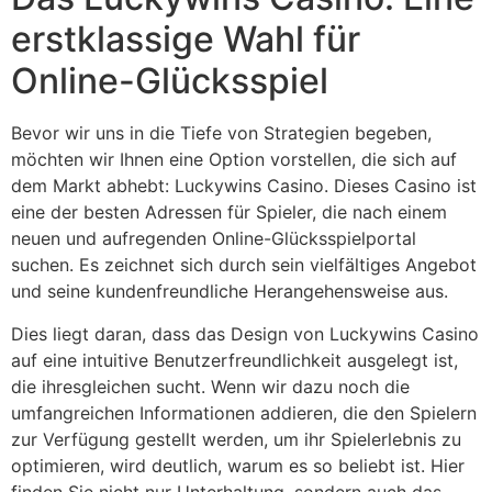
erstklassige Wahl für
Online-Glücksspiel
Bevor wir uns in die Tiefe von Strategien begeben,
möchten wir Ihnen eine Option vorstellen, die sich auf
dem Markt abhebt: Luckywins Casino. Dieses Casino ist
eine der besten Adressen für Spieler, die nach einem
neuen und aufregenden Online-Glücksspielportal
suchen. Es zeichnet sich durch sein vielfältiges Angebot
und seine kundenfreundliche Herangehensweise aus.
Dies liegt daran, dass das Design von Luckywins Casino
auf eine intuitive Benutzerfreundlichkeit ausgelegt ist,
die ihresgleichen sucht. Wenn wir dazu noch die
umfangreichen Informationen addieren, die den Spielern
zur Verfügung gestellt werden, um ihr Spielerlebnis zu
optimieren, wird deutlich, warum es so beliebt ist. Hier
finden Sie nicht nur Unterhaltung, sondern auch das