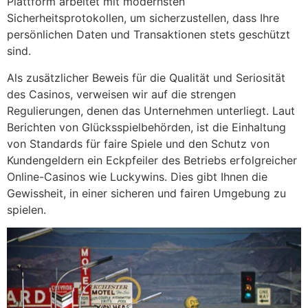
Plattform arbeitet mit modernsten
Sicherheitsprotokollen, um sicherzustellen, dass Ihre
persönlichen Daten und Transaktionen stets geschützt
sind.
Als zusätzlicher Beweis für die Qualität und Seriosität
des Casinos, verweisen wir auf die strengen
Regulierungen, denen das Unternehmen unterliegt. Laut
Berichten von Glücksspielbehörden, ist die Einhaltung
von Standards für faire Spiele und den Schutz von
Kundengeldern ein Eckpfeiler des Betriebs erfolgreicher
Online-Casinos wie Luckywins. Dies gibt Ihnen die
Gewissheit, in einer sicheren und fairen Umgebung zu
spielen.