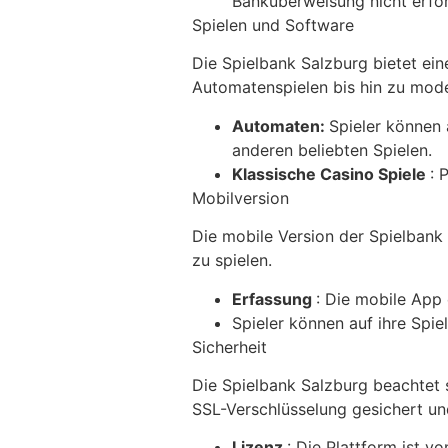
Banküberweisung nicht erford
Spielen und Software
Die Spielbank Salzburg bietet ei
Automatenspielen bis hin zu mode
Automaten:
Spieler können
anderen beliebten Spielen.
Klassische Casino Spiele
: 
Mobilversion
Die mobile Version der Spielbank 
zu spielen.
Erfassung
: Die mobile App
Spieler können auf ihre Spie
Sicherheit
Die Spielbank Salzburg beachtet s
SSL-Verschlüsselung gesichert u
Lizenz
: Die Plattform ist v