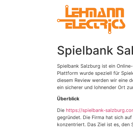
Spielbank Sa
Spielbank Salzburg ist ein Online
Plattform wurde speziell für Spie
diesem Review werden wir eine de
ein sicherer und lohnender Ort zu
Überblick
Die
https://spielbank-salzburg.c
gegründet. Die Firma hat sich au
konzentriert. Das Ziel ist es, den