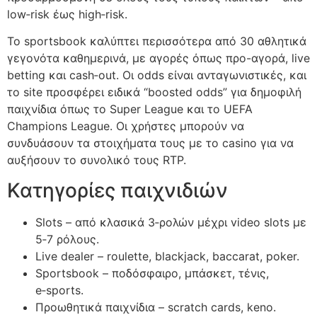
low‑risk έως high‑risk.
Το sportsbook καλύπτει περισσότερα από 30 αθλητικά
γεγονότα καθημερινά, με αγορές όπως προ-αγορά, live
betting και cash‑out. Οι odds είναι ανταγωνιστικές, και
το site προσφέρει ειδικά “boosted odds” για δημοφιλή
παιχνίδια όπως το Super League και το UEFA
Champions League. Οι χρήστες μπορούν να
συνδυάσουν τα στοιχήματα τους με το casino για να
αυξήσουν το συνολικό τους RTP.
Κατηγορίες παιχνιδιών
Slots – από κλασικά 3‑ρολών μέχρι video slots με
5‑7 ρόλους.
Live dealer – roulette, blackjack, baccarat, poker.
Sportsbook – ποδόσφαιρο, μπάσκετ, τένις,
e‑sports.
Προωθητικά παιχνίδια – scratch cards, keno.