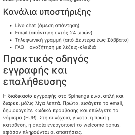
Κανάλια υποστήριξης
Live chat (άμεση απάντηση)
Email (απάντηση εντός 24 ωρών)
Τηλεφωνική γραμμή (από Δευτέρα έως Σάββατο)
FAQ – αναζήτηση με λέξεις-κλειδιά
Πρακτικός οδηγός
εγγραφής και
επαλήθευσης
Η διαδικασία εγγραφής στο Spinanga είναι απλή και
διαρκεί μόλις λίγα λεπτά. Πρώτα, εισάγετε το email,
δημιουργείτε κωδικό πρόσβασης και επιλέγετε το
νόμισμα (EUR). Στη συνέχεια, γίνεται η πρώτη
κατάθεση, η οποία ενεργοποιεί το welcome bonus,
εφόσον πληρούνται οι απαιτήσεις.