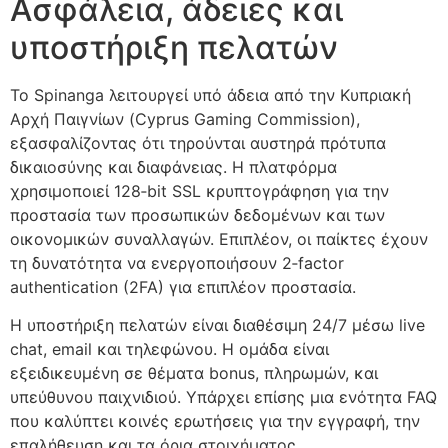
Ασφάλεια, άδειες και
υποστήριξη πελατών
Το Spinanga λειτουργεί υπό άδεια από την Κυπριακή
Αρχή Παιγνίων (Cyprus Gaming Commission),
εξασφαλίζοντας ότι τηρούνται αυστηρά πρότυπα
δικαιοσύνης και διαφάνειας. Η πλατφόρμα
χρησιμοποιεί 128‑bit SSL κρυπτογράφηση για την
προστασία των προσωπικών δεδομένων και των
οικονομικών συναλλαγών. Επιπλέον, οι παίκτες έχουν
τη δυνατότητα να ενεργοποιήσουν 2‑factor
authentication (2FA) για επιπλέον προστασία.
Η υποστήριξη πελατών είναι διαθέσιμη 24/7 μέσω live
chat, email και τηλεφώνου. Η ομάδα είναι
εξειδικευμένη σε θέματα bonus, πληρωμών, και
υπεύθυνου παιχνιδιού. Υπάρχει επίσης μια ενότητα FAQ
που καλύπτει κοινές ερωτήσεις για την εγγραφή, την
επαλήθευση και τα όρια στοιχήματος.