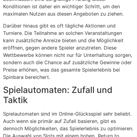
Konditionen ist daher ein wichtiger Schritt, um den
maximalen Nutzen aus diesen Angeboten zu ziehen.
Darüber hinaus gibt es oft tägliche Aktionen und
Turniere. Die Teilnahme an solchen Veranstaltungen
kann zusätzliche Anreize bieten und die Möglichkeit
eröffnen, gegen andere Spieler anzutreten. Diese
Wettbewerbe können nicht nur für Unterhaltung sorgen,
sondern auch die Chance auf zusätzliche Gewinne oder
Preise erhöhen, was das gesamte Spielerlebnis bei
Spinbara bereichert.
Spielautomaten: Zufall und
Taktik
Spielautomaten sind im Online-Glücksspiel sehr beliebt.
Auch wenn sie primär auf Zufall basieren, gibt es
dennoch Möglichkeiten, das Spielerlebnis zu optimieren.
Die Auswahl von Slots mit einem hohen „Return to