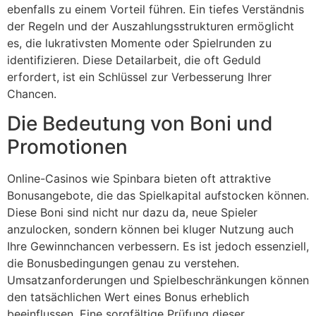
ebenfalls zu einem Vorteil führen. Ein tiefes Verständnis
der Regeln und der Auszahlungsstrukturen ermöglicht
es, die lukrativsten Momente oder Spielrunden zu
identifizieren. Diese Detailarbeit, die oft Geduld
erfordert, ist ein Schlüssel zur Verbesserung Ihrer
Chancen.
Die Bedeutung von Boni und
Promotionen
Online-Casinos wie Spinbara bieten oft attraktive
Bonusangebote, die das Spielkapital aufstocken können.
Diese Boni sind nicht nur dazu da, neue Spieler
anzulocken, sondern können bei kluger Nutzung auch
Ihre Gewinnchancen verbessern. Es ist jedoch essenziell,
die Bonusbedingungen genau zu verstehen.
Umsatzanforderungen und Spielbeschränkungen können
den tatsächlichen Wert eines Bonus erheblich
beeinflussen. Eine sorgfältige Prüfung dieser