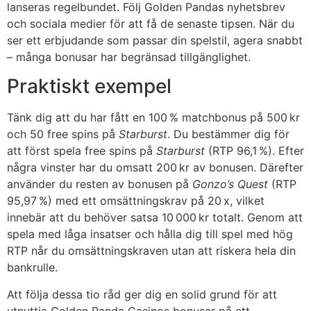
lanseras regelbundet. Följ Golden Pandas nyhetsbrev
och sociala medier för att få de senaste tipsen. När du
ser ett erbjudande som passar din spelstil, agera snabbt
– många bonusar har begränsad tillgänglighet.
Praktiskt exempel
Tänk dig att du har fått en 100 % matchbonus på 500 kr
och 50 free spins på
Starburst
. Du bestämmer dig för
att först spela free spins på
Starburst
(RTP 96,1 %). Efter
några vinster har du omsatt 200 kr av bonusen. Därefter
använder du resten av bonusen på
Gonzo’s Quest
(RTP
95,97 %) med ett omsättningskrav på 20 x, vilket
innebär att du behöver satsa 10 000 kr totalt. Genom att
spela med låga insatser och hålla dig till spel med hög
RTP når du omsättningskraven utan att riskera hela din
bankrulle.
Att följa dessa tio råd ger dig en solid grund för att
utnyttja Golden Panda Casinos bonusar på ett