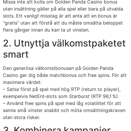
Missa inte att kolla om Golden Panda Casino bonus
utan insättning gäller på alla spel eller bara på utvalda
slots. Ett vanligt misstag är att anta att en bonus är
“gratis” utan att förstå att du måste omsätta beloppet
flera gånger innan du kan ta ut vinsten.
2. Utnyttja välkomstpaketet
smart
Den generösa välkomstbonusen på Golden Panda
Casino ger dig både matchbonus och free spins. För att
maximera värdet:
– Satsa först på spel med hög RTP (return to player),
exempelvis NetEnt‑slots som
Starburst
(RTP 96,1 %).
– Använd free spins på spel med låg volatilitet för att
samla små vinster snabbt och möta omsättningskraven
utan stora risker.
3. Kombinera kampanjer