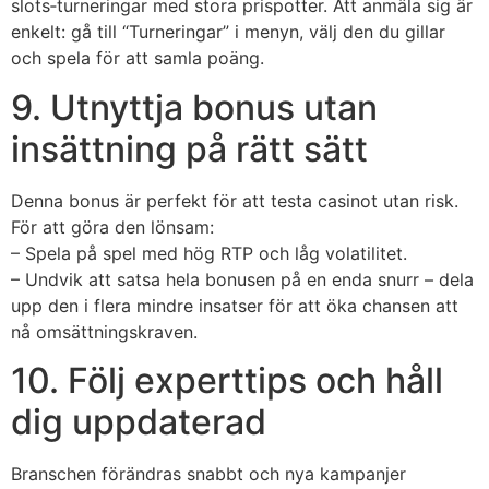
slots‑turneringar med stora prispotter. Att anmäla sig är
enkelt: gå till “Turneringar” i menyn, välj den du gillar
och spela för att samla poäng.
9. Utnyttja bonus utan
insättning på rätt sätt
Denna bonus är perfekt för att testa casinot utan risk.
För att göra den lönsam:
– Spela på spel med hög RTP och låg volatilitet.
– Undvik att satsa hela bonusen på en enda snurr – dela
upp den i flera mindre insatser för att öka chansen att
nå omsättningskraven.
10. Följ experttips och håll
dig uppdaterad
Branschen förändras snabbt och nya kampanjer