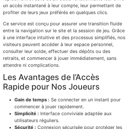
un accès instantané à leur compte, leur permettant de
profiter de leurs jeux préférés en quelques clics.
Ce service est conçu pour assurer une transition fluide
entre la navigation sur le site et la session de jeu. Grâce
à une interface intuitive et des processus simplifiés, nos
visiteurs peuvent accéder à leur espace personnel,
consulter leur solde, effectuer des dépôts ou des
retraits, et commencer à jouer immédiatement, sans
attendre ni complications.
Les Avantages de l’Accès
Rapide pour Nos Joueurs
Gain de temps :
Se connecter en un instant pour
commencer à jouer rapidement.
Simplicité :
Interface conviviale adaptée aux
utilisateurs réguliers.
Sécurité :
Connexion sécurisée pour protéger les