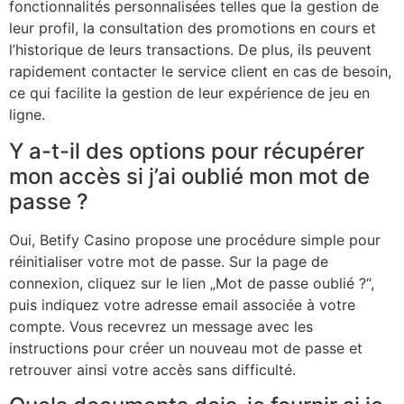
fonctionnalités personnalisées telles que la gestion de
leur profil, la consultation des promotions en cours et
l’historique de leurs transactions. De plus, ils peuvent
rapidement contacter le service client en cas de besoin,
ce qui facilite la gestion de leur expérience de jeu en
ligne.
Y a-t-il des options pour récupérer
mon accès si j’ai oublié mon mot de
passe ?
Oui, Betify Casino propose une procédure simple pour
réinitialiser votre mot de passe. Sur la page de
connexion, cliquez sur le lien „Mot de passe oublié ?“,
puis indiquez votre adresse email associée à votre
compte. Vous recevrez un message avec les
instructions pour créer un nouveau mot de passe et
retrouver ainsi votre accès sans difficulté.