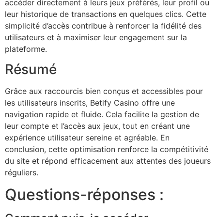
accéder directement à leurs jeux préférés, leur profil ou
leur historique de transactions en quelques clics. Cette
simplicité d’accès contribue à renforcer la fidélité des
utilisateurs et à maximiser leur engagement sur la
plateforme.
Résumé
Grâce aux raccourcis bien conçus et accessibles pour
les utilisateurs inscrits, Betify Casino offre une
navigation rapide et fluide. Cela facilite la gestion de
leur compte et l’accès aux jeux, tout en créant une
expérience utilisateur sereine et agréable. En
conclusion, cette optimisation renforce la compétitivité
du site et répond efficacement aux attentes des joueurs
réguliers.
Questions-réponses :