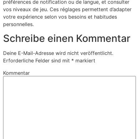
préférences de notification ou de langue, et consulter
vos niveaux de jeu. Ces réglages permettent d’adapter
votre expérience selon vos besoins et habitudes
personnelles.
Schreibe einen Kommentar
Deine E-Mail-Adresse wird nicht veröffentlicht.
Erforderliche Felder sind mit
*
markiert
Kommentar