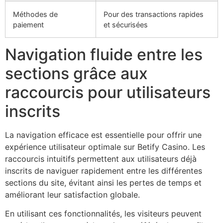
Méthodes de
Pour des transactions rapides
paiement
et sécurisées
Navigation fluide entre les
sections grâce aux
raccourcis pour utilisateurs
inscrits
La navigation efficace est essentielle pour offrir une
expérience utilisateur optimale sur Betify Casino. Les
raccourcis intuitifs permettent aux utilisateurs déjà
inscrits de naviguer rapidement entre les différentes
sections du site, évitant ainsi les pertes de temps et
améliorant leur satisfaction globale.
En utilisant ces fonctionnalités, les visiteurs peuvent