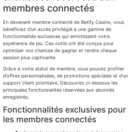
membres connectés
En devenant membre connecté de Betify Casino, vous
bénéficiez d’un accès privilégié à une gamme de
fonctionnalités exclusives qui enrichissent votre
expérience de jeu. Ces outils ont été conçus pour
optimiser vos chances de gagner et rendre chaque
session plus captivante.
Grâce à votre statut de membre, vous pouvez profiter
d’offres personnalisées, de promotions spéciales et d’un
support client prioritaire. Découvrez ci-dessous les
principales fonctionnalités réservées aux abonnés
enregistrés.
Fonctionnalités exclusives pour
les membres connectés