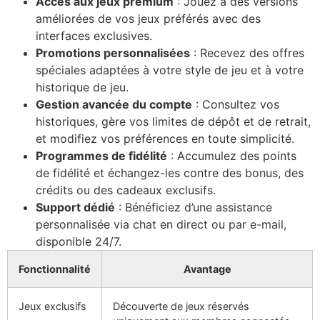
Accès aux jeux premium
: Jouez à des versions
améliorées de vos jeux préférés avec des
interfaces exclusives.
Promotions personnalisées
: Recevez des offres
spéciales adaptées à votre style de jeu et à votre
historique de jeu.
Gestion avancée du compte
: Consultez vos
historiques, gère vos limites de dépôt et de retrait,
et modifiez vos préférences en toute simplicité.
Programmes de fidélité
: Accumulez des points
de fidélité et échangez-les contre des bonus, des
crédits ou des cadeaux exclusifs.
Support dédié
: Bénéficiez d’une assistance
personnalisée via chat en direct ou par e-mail,
disponible 24/7.
Fonctionnalité
Avantage
Jeux exclusifs
Découverte de jeux réservés