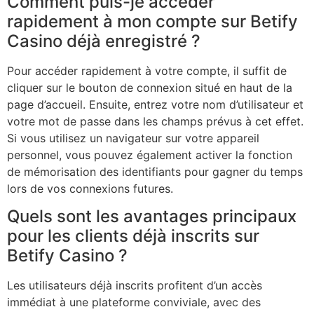
Comment puis-je accéder
rapidement à mon compte sur Betify
Casino déjà enregistré ?
Pour accéder rapidement à votre compte, il suffit de
cliquer sur le bouton de connexion situé en haut de la
page d’accueil. Ensuite, entrez votre nom d’utilisateur et
votre mot de passe dans les champs prévus à cet effet.
Si vous utilisez un navigateur sur votre appareil
personnel, vous pouvez également activer la fonction
de mémorisation des identifiants pour gagner du temps
lors de vos connexions futures.
Quels sont les avantages principaux
pour les clients déjà inscrits sur
Betify Casino ?
Les utilisateurs déjà inscrits profitent d’un accès
immédiat à une plateforme conviviale, avec des