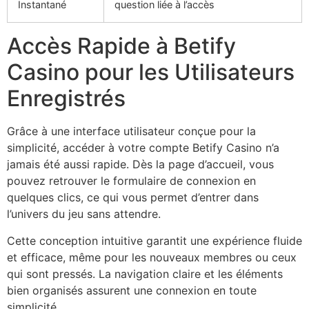
Instantané
question liée à l’accès
Accès Rapide à Betify
Casino pour les Utilisateurs
Enregistrés
Grâce à une interface utilisateur conçue pour la
simplicité, accéder à votre compte Betify Casino n’a
jamais été aussi rapide. Dès la page d’accueil, vous
pouvez retrouver le formulaire de connexion en
quelques clics, ce qui vous permet d’entrer dans
l’univers du jeu sans attendre.
Cette conception intuitive garantit une expérience fluide
et efficace, même pour les nouveaux membres ou ceux
qui sont pressés. La navigation claire et les éléments
bien organisés assurent une connexion en toute
simplicité.