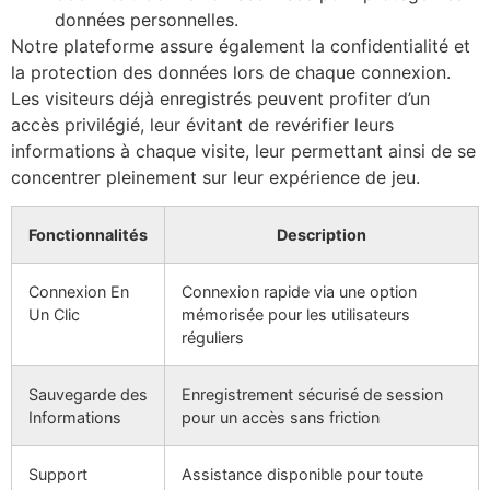
données personnelles.
Notre plateforme assure également la confidentialité et
la protection des données lors de chaque connexion.
Les visiteurs déjà enregistrés peuvent profiter d’un
accès privilégié, leur évitant de revérifier leurs
informations à chaque visite, leur permettant ainsi de se
concentrer pleinement sur leur expérience de jeu.
Fonctionnalités
Description
Connexion En
Connexion rapide via une option
Un Clic
mémorisée pour les utilisateurs
réguliers
Sauvegarde des
Enregistrement sécurisé de session
Informations
pour un accès sans friction
Support
Assistance disponible pour toute