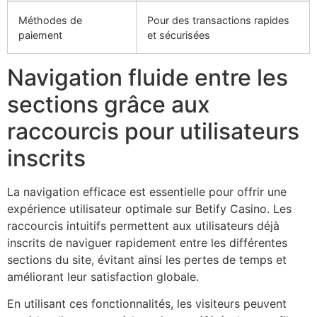
Méthodes de
Pour des transactions rapides
paiement
et sécurisées
Navigation fluide entre les
sections grâce aux
raccourcis pour utilisateurs
inscrits
La navigation efficace est essentielle pour offrir une
expérience utilisateur optimale sur Betify Casino. Les
raccourcis intuitifs permettent aux utilisateurs déjà
inscrits de naviguer rapidement entre les différentes
sections du site, évitant ainsi les pertes de temps et
améliorant leur satisfaction globale.
En utilisant ces fonctionnalités, les visiteurs peuvent