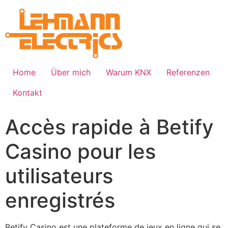
Home
Über mich
Warum KNX
Referenzen
Kontakt
Accès rapide à Betify
Casino pour les
utilisateurs
enregistrés
Betify Casino est une plateforme de jeux en ligne qui se