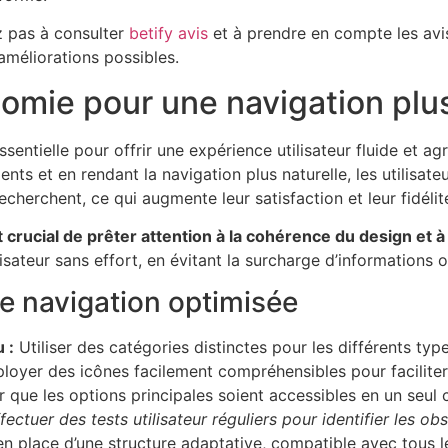
ez pas à consulter
betify avis
et à prendre en compte les av
améliorations possibles.
omie pour une navigation plus
ntielle pour offrir une expérience utilisateur fluide et ag
ments et en rendant la navigation plus naturelle, les utilis
recherchent, ce qui augmente leur satisfaction et leur fidélit
t crucial de prêter attention à la cohérence du design et à
ilisateur sans effort, en évitant la surcharge d’informations o
ne navigation optimisée
 :
Utiliser des catégories distinctes pour les différents type
oyer des icônes facilement compréhensibles pour faciliter
 que les options principales soient accessibles en un seul c
ctuer des tests utilisateur réguliers pour identifier les ob
n place d’une structure adaptative, compatible avec tous le