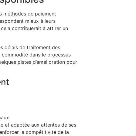
 des méthodes de paiement
respondent mieux à leurs
cela contribuerait à attirer un
s délais de traitement des
 la commodité dans le processus
quelques pistes d’amélioration pour
ent
caux
de et adaptée aux attentes de ses
enforcer la compétitivité de la