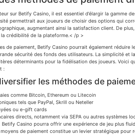
ateur sur Betify Casino, il est essentiel d’élargir la gamme
ité permettrait aux joueurs de choisir des options qui cor
graphique, augmentant ainsi la satisfaction client. De plus, 
 la crédibilité de la plateforme.< /p >
s de paiement, Betify Casino pourrait également réduire le
grande sécurité des fonds des utilisateurs. La simplicité et
itères déterminants pour la fidélisation des joueurs. Voici 
t :
diversifier les méthodes de paiem
aies comme Bitcoin, Ethereum ou Litecoin
oniques tels que PayPal, Skrill ou Neteller
yées ou e-gift cards
ncaires directs, notamment via SEPA ou autres systèmes lo
Betify Casino pourra offrir une expérience de jeu plus flui
es moyens de paiement constitue un levier stratégique pour r