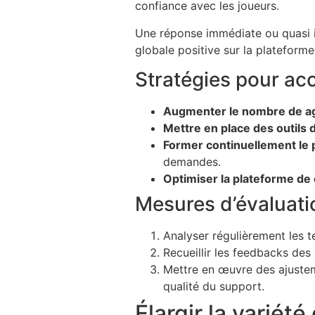
confiance avec les joueurs.
Une réponse immédiate ou quasi im
globale positive sur la plateforme
Stratégies pour accé
Augmenter le nombre de ag
Mettre en place des outils 
Former continuellement le
demandes.
Optimiser la plateforme de 
Mesures d’évaluati
Analyser régulièrement les t
Recueillir les feedbacks des 
Mettre en œuvre des ajustem
qualité du support.
Élargir la varié