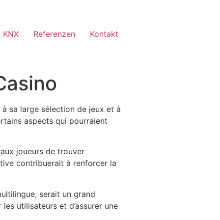
 KNX
Referenzen
Kontakt
Casino
à sa large sélection de jeux et à
rtains aspects qui pourraient
e aux joueurs de trouver
tive contribuerait à renforcer la
ultilingue, serait un grand
es utilisateurs et d’assurer une