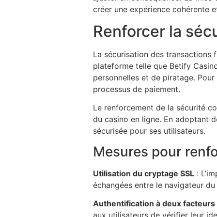
créer une expérience cohérente et 
Renforcer la sécu
La sécurisation des transactions f
plateforme telle que Betify Casino
personnelles et de piratage. Pour
processus de paiement.
Le renforcement de la sécurité co
du casino en ligne. En adoptant d
sécurisée pour ses utilisateurs.
Mesures pour renfor
Utilisation du cryptage SSL
: L’im
échangées entre le navigateur du j
Authentification à deux facteurs
aux utilisateurs de vérifier leur