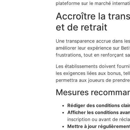
plateforme sur le marché internati
Accroître la tra
et de retrait
Une transparence accrue dans les 
améliorer leur expérience sur Beti
frustrations, tout en renforçant sa
Les établissements doivent fourni
les exigences liées aux bonus, tell
permettra aux joueurs de prendre d
Mesures recommand
Rédiger des conditions clai
Afficher les conditions avan
inscription ou avant de récl
Mettre à jour régulièrement