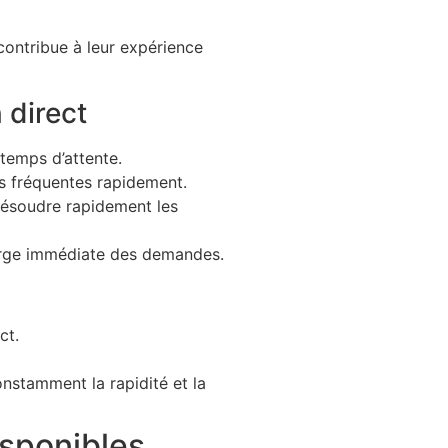
contribue à leur expérience
 direct
 temps d’attente.
ns fréquentes rapidement.
 résoudre rapidement les
harge immédiate des demandes.
ct.
nstamment la rapidité et la
isponibles