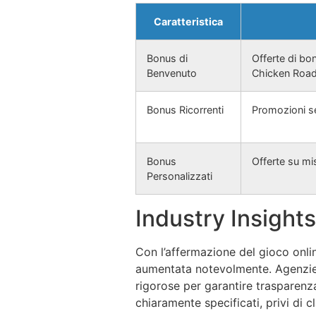
Caratteristica
Bonus di
Offerte di bon
Benvenuto
Chicken Road
Bonus Ricorrenti
Promozioni se
Bonus
Offerte su mi
Personalizzati
Industry Insight
Con l’affermazione del gioco online
aumentata notevolmente. Agenzie
rigorose per garantire trasparenz
chiaramente specificati, privi di c