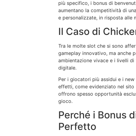
più specifico, i bonus di benvenut
aumentano la competitività di una 
e personalizzate, in risposta all
Il Caso di Chicke
Tra le molte slot che si sono affe
gameplay innovativo, ma anche per 
ambientazione vivace e i livelli di
digitale.
Per i giocatori più assidui e i new
effetti, come evidenziato nel sito
offrono spesso opportunità esclusi
gioco.
Perché i Bonus d
Perfetto