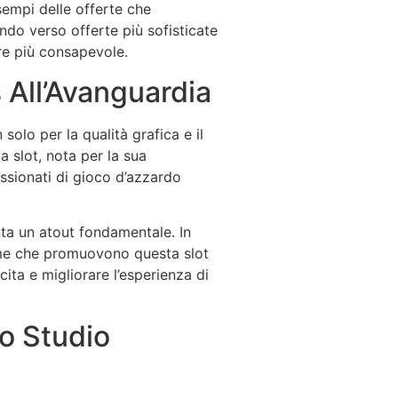
sempi delle offerte che
ndo verso offerte più sofisticate
re più consapevole.
 All’Avanguardia
 solo per la qualità grafica e il
a slot, nota per la sua
passionati di gioco d’azzardo
enta un atout fondamentale. In
rme che promuovono questa slot
ita e migliorare l’esperienza di
o Studio