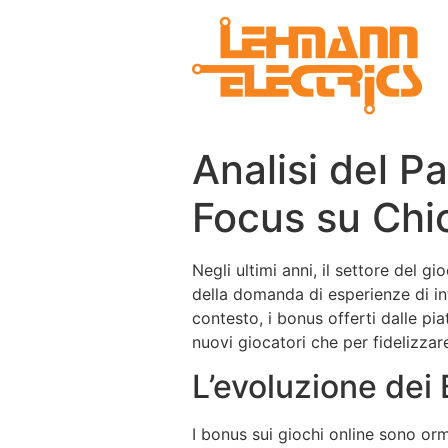
Analisi del P
Focus su Chi
Negli ultimi anni, il settore del 
della domanda di esperienze di in
contesto, i bonus offerti dalle pi
nuovi giocatori che per fidelizzare
L’evoluzione dei
I bonus sui giochi online sono or