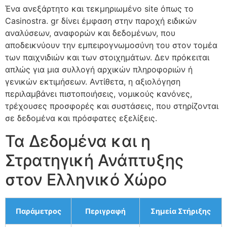
Ένα ανεξάρτητο και τεκμηριωμένο site όπως το
Casinostra. gr δίνει έμφαση στην παροχή ειδικών
αναλύσεων, αναφορών και δεδομένων, που
αποδεικνύουν την εμπειρογνωμοσύνη του στον τομέα
των παιχνιδιών και των στοιχημάτων. Δεν πρόκειται
απλώς για μια συλλογή αρχικών πληροφοριών ή
γενικών εκτιμήσεων. Αντίθετα, η αξιολόγηση
περιλαμβάνει πιστοποιήσεις, νομικούς κανόνες,
τρέχουσες προσφορές και συστάσεις, που στηρίζονται
σε δεδομένα και πρόσφατες εξελίξεις.
Τα Δεδομένα και η
Στρατηγική Ανάπτυξης
στον Ελληνικό Χώρο
Παράμετρος
Περιγραφή
Σημεία Στήριξης