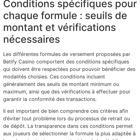
Conditions spécifiques pour
chaque formule : seuils de
montant et vérifications
nécessaires
Les différentes formules de versement proposées par
Betify Casino comportent des conditions spécifiques
qui doivent être respectées pour pouvoir bénéficier des
modalités choisies. Ces conditions incluent
généralement des seuils de montant minimum ou
maximum, ainsi que des vérifications à effectuer pour
garantir la conformité des transactions.
Il est important de bien comprendre ces critères afin
d’éviter tout problème lors du processus de retrait ou
de dépôt. La transparence dans ces conditions permet
aux joueurs de sélectionner la formule la plus adaptée à