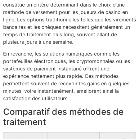
constitue un critère déterminant dans le choix d’une
méthode de versement pour les joueurs de casino en
ligne. Les options traditionnelles telles que les virements
bancaires et les chèques nécessitent généralement un
temps de traitement plus long, souvent allant de
plusieurs jours à une semaine.
En revanche, les solutions numériques comme les
portefeuilles électroniques, les cryptomonnaies ou les
systèmes de paiement instantané offrent une
expérience nettement plus rapide. Ces méthodes
permettent souvent de recevoir les gains en quelques
minutes, voire instantanément, améliorant ainsi la
satisfaction des utilisateurs.
Comparatif des méthodes de
traitement