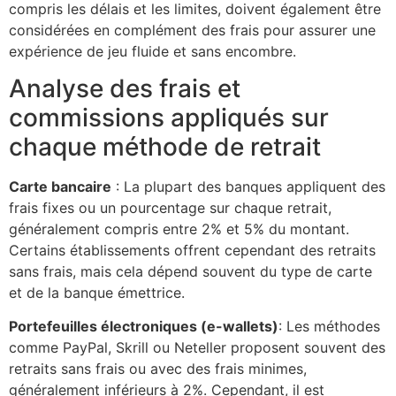
compris les délais et les limites, doivent également être
considérées en complément des frais pour assurer une
expérience de jeu fluide et sans encombre.
Analyse des frais et
commissions appliqués sur
chaque méthode de retrait
Carte bancaire
: La plupart des banques appliquent des
frais fixes ou un pourcentage sur chaque retrait,
généralement compris entre 2% et 5% du montant.
Certains établissements offrent cependant des retraits
sans frais, mais cela dépend souvent du type de carte
et de la banque émettrice.
Portefeuilles électroniques (e-wallets)
: Les méthodes
comme PayPal, Skrill ou Neteller proposent souvent des
retraits sans frais ou avec des frais minimes,
généralement inférieurs à 2%. Cependant, il est