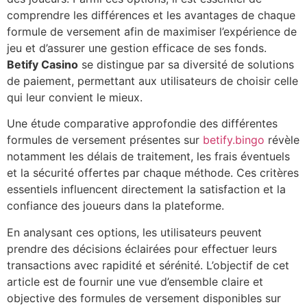
comprendre les différences et les avantages de chaque
formule de versement afin de maximiser l’expérience de
jeu et d’assurer une gestion efficace de ses fonds.
Betify Casino
se distingue par sa diversité de solutions
de paiement, permettant aux utilisateurs de choisir celle
qui leur convient le mieux.
Une étude comparative approfondie des différentes
formules de versement présentes sur
betify.bingo
révèle
notamment les délais de traitement, les frais éventuels
et la sécurité offertes par chaque méthode. Ces critères
essentiels influencent directement la satisfaction et la
confiance des joueurs dans la plateforme.
En analysant ces options, les utilisateurs peuvent
prendre des décisions éclairées pour effectuer leurs
transactions avec rapidité et sérénité. L’objectif de cet
article est de fournir une vue d’ensemble claire et
objective des formules de versement disponibles sur