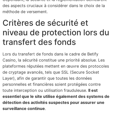
des aspects cruciaux à considérer dans le choix de la
méthode de versement.
Critères de sécurité et
niveau de protection lors du
transfert des fonds
Lors du transfert de fonds dans le cadre de Betify
Casino, la sécurité constitue une priorité absolue. Les
plateformes réputées mettent en œuvre des protocoles
de cryptage avancés, tels que SSL (Secure Socket
Layer), afin de garantir que toutes les données
personnelles et financières soient protégées contre
toute interception ou utilisation frauduleuse.
Il est
essentiel que le site utilise également des systems de
détection des activités suspectes pour assurer une
surveillance continue
.