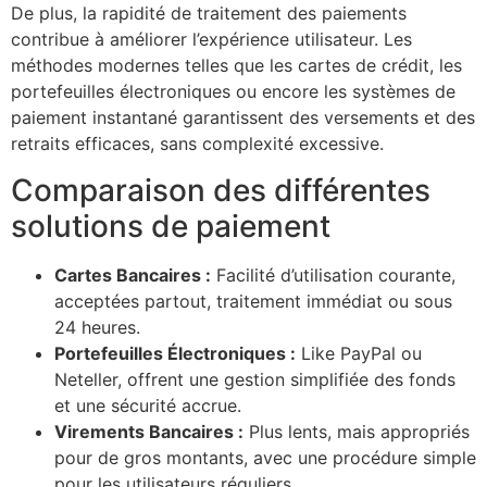
De plus, la rapidité de traitement des paiements
contribue à améliorer l’expérience utilisateur. Les
méthodes modernes telles que les cartes de crédit, les
portefeuilles électroniques ou encore les systèmes de
paiement instantané garantissent des versements et des
retraits efficaces, sans complexité excessive.
Comparaison des différentes
solutions de paiement
Cartes Bancaires :
Facilité d’utilisation courante,
acceptées partout, traitement immédiat ou sous
24 heures.
Portefeuilles Électroniques :
Like PayPal ou
Neteller, offrent une gestion simplifiée des fonds
et une sécurité accrue.
Virements Bancaires :
Plus lents, mais appropriés
pour de gros montants, avec une procédure simple
pour les utilisateurs réguliers.