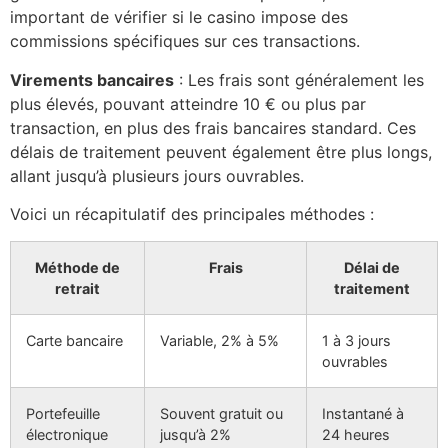
important de vérifier si le casino impose des
commissions spécifiques sur ces transactions.
Virements bancaires
: Les frais sont généralement les
plus élevés, pouvant atteindre 10 € ou plus par
transaction, en plus des frais bancaires standard. Ces
délais de traitement peuvent également être plus longs,
allant jusqu’à plusieurs jours ouvrables.
Voici un récapitulatif des principales méthodes :
Méthode de
Frais
Délai de
retrait
traitement
Carte bancaire
Variable, 2% à 5%
1 à 3 jours
ouvrables
Portefeuille
Souvent gratuit ou
Instantané à
électronique
jusqu’à 2%
24 heures