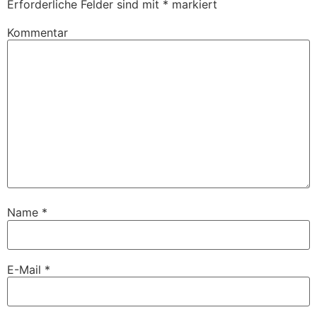
Erforderliche Felder sind mit
*
markiert
Kommentar
Name
*
E-Mail
*