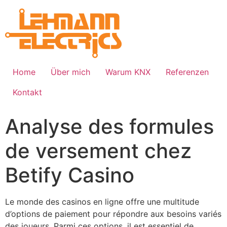
Home
Über mich
Warum KNX
Referenzen
Kontakt
Analyse des formules
de versement chez
Betify Casino
Le monde des casinos en ligne offre une multitude
d’options de paiement pour répondre aux besoins variés
des joueurs. Parmi ces options, il est essentiel de