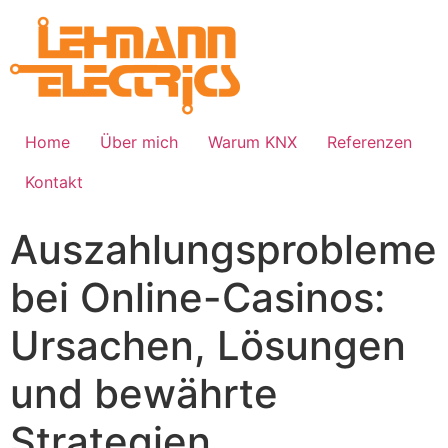
Home
Über mich
Warum KNX
Referenzen
Kontakt
Auszahlungsprobleme
bei Online-Casinos:
Ursachen, Lösungen
und bewährte
Strategien