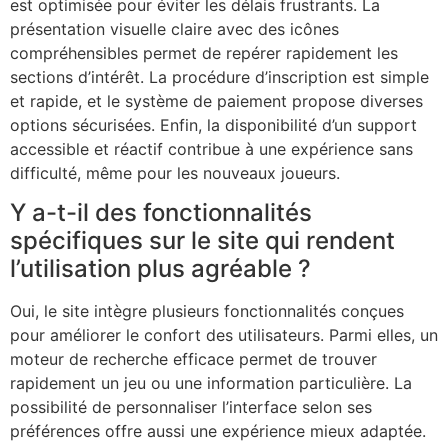
est optimisée pour éviter les délais frustrants. La
présentation visuelle claire avec des icônes
compréhensibles permet de repérer rapidement les
sections d’intérêt. La procédure d’inscription est simple
et rapide, et le système de paiement propose diverses
options sécurisées. Enfin, la disponibilité d’un support
accessible et réactif contribue à une expérience sans
difficulté, même pour les nouveaux joueurs.
Y a-t-il des fonctionnalités
spécifiques sur le site qui rendent
l’utilisation plus agréable ?
Oui, le site intègre plusieurs fonctionnalités conçues
pour améliorer le confort des utilisateurs. Parmi elles, un
moteur de recherche efficace permet de trouver
rapidement un jeu ou une information particulière. La
possibilité de personnaliser l’interface selon ses
préférences offre aussi une expérience mieux adaptée.