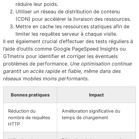
réduire leur poids.
Utiliser un réseau de distribution de contenu
(CDN) pour accélérer la livraison des ressources.
Mettre en cache les ressources statiques afin de
limiter les requêtes serveur à chaque visite.
Il est également crucial d’effectuer des tests réguliers à
l’aide d’outils comme Google PageSpeed Insights ou
GTmetrix pour identifier et corriger les éventuels
problèmes de performance.
Une optimisation continue
garantit un accès rapide et fiable, même dans des
réseaux mobiles moins performants
.
Bonnes pratiques
Impact
Réduction du
Amélioration significative du
nombre de requêtes
temps de chargement
HTTP