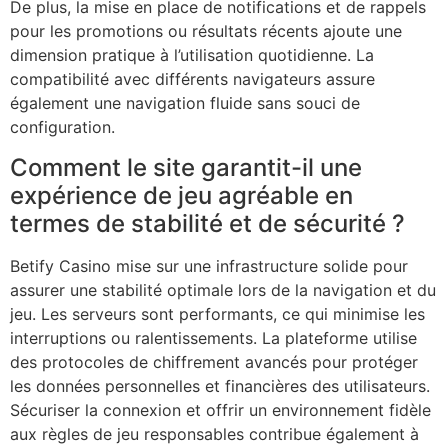
De plus, la mise en place de notifications et de rappels
pour les promotions ou résultats récents ajoute une
dimension pratique à l’utilisation quotidienne. La
compatibilité avec différents navigateurs assure
également une navigation fluide sans souci de
configuration.
Comment le site garantit-il une
expérience de jeu agréable en
termes de stabilité et de sécurité ?
Betify Casino mise sur une infrastructure solide pour
assurer une stabilité optimale lors de la navigation et du
jeu. Les serveurs sont performants, ce qui minimise les
interruptions ou ralentissements. La plateforme utilise
des protocoles de chiffrement avancés pour protéger
les données personnelles et financières des utilisateurs.
Sécuriser la connexion et offrir un environnement fidèle
aux règles de jeu responsables contribue également à