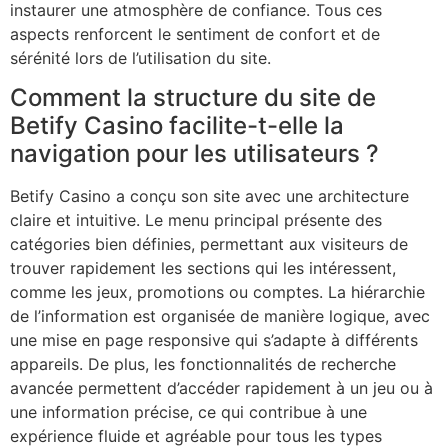
instaurer une atmosphère de confiance. Tous ces
aspects renforcent le sentiment de confort et de
sérénité lors de l’utilisation du site.
Comment la structure du site de
Betify Casino facilite-t-elle la
navigation pour les utilisateurs ?
Betify Casino a conçu son site avec une architecture
claire et intuitive. Le menu principal présente des
catégories bien définies, permettant aux visiteurs de
trouver rapidement les sections qui les intéressent,
comme les jeux, promotions ou comptes. La hiérarchie
de l’information est organisée de manière logique, avec
une mise en page responsive qui s’adapte à différents
appareils. De plus, les fonctionnalités de recherche
avancée permettent d’accéder rapidement à un jeu ou à
une information précise, ce qui contribue à une
expérience fluide et agréable pour tous les types