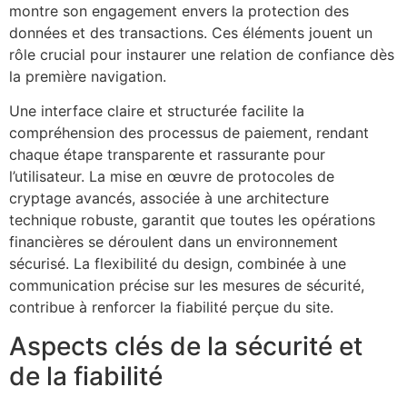
montre son engagement envers la protection des
données et des transactions. Ces éléments jouent un
rôle crucial pour instaurer une relation de confiance dès
la première navigation.
Une interface claire et structurée facilite la
compréhension des processus de paiement, rendant
chaque étape transparente et rassurante pour
l’utilisateur. La mise en œuvre de protocoles de
cryptage avancés, associée à une architecture
technique robuste, garantit que toutes les opérations
financières se déroulent dans un environnement
sécurisé. La flexibilité du design, combinée à une
communication précise sur les mesures de sécurité,
contribue à renforcer la fiabilité perçue du site.
Aspects clés de la sécurité et
de la fiabilité