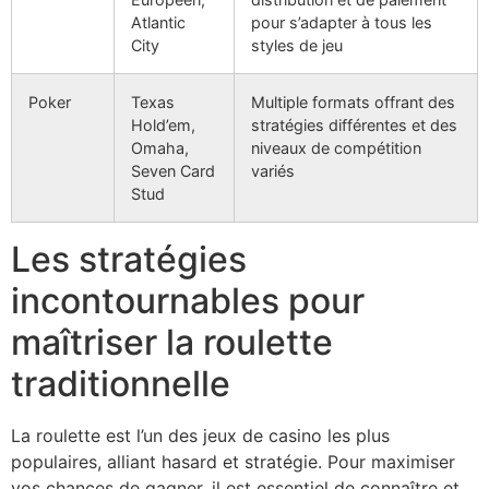
Atlantic
pour s’adapter à tous les
City
styles de jeu
Poker
Texas
Multiple formats offrant des
Hold’em,
stratégies différentes et des
Omaha,
niveaux de compétition
Seven Card
variés
Stud
Les stratégies
incontournables pour
maîtriser la roulette
traditionnelle
La roulette est l’un des jeux de casino les plus
populaires, alliant hasard et stratégie. Pour maximiser
vos chances de gagner, il est essentiel de connaître et