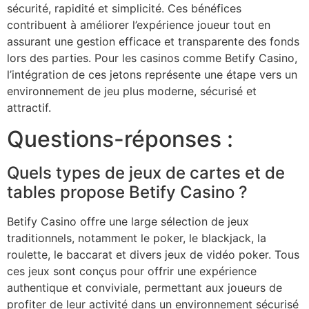
sécurité, rapidité et simplicité. Ces bénéfices
contribuent à améliorer l’expérience joueur tout en
assurant une gestion efficace et transparente des fonds
lors des parties. Pour les casinos comme Betify Casino,
l’intégration de ces jetons représente une étape vers un
environnement de jeu plus moderne, sécurisé et
attractif.
Questions-réponses :
Quels types de jeux de cartes et de
tables propose Betify Casino ?
Betify Casino offre une large sélection de jeux
traditionnels, notamment le poker, le blackjack, la
roulette, le baccarat et divers jeux de vidéo poker. Tous
ces jeux sont conçus pour offrir une expérience
authentique et conviviale, permettant aux joueurs de
profiter de leur activité dans un environnement sécurisé