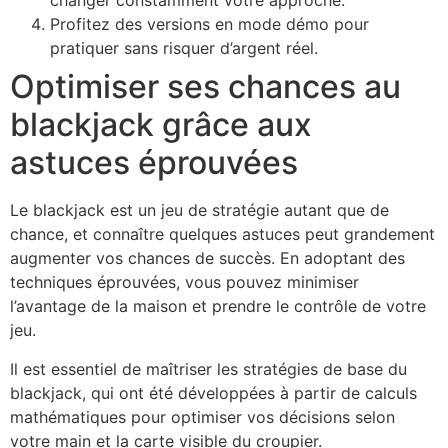
changer constamment votre approche.
Profitez des versions en mode démo pour
pratiquer sans risquer d’argent réel.
Optimiser ses chances au
blackjack grâce aux
astuces éprouvées
Le blackjack est un jeu de stratégie autant que de
chance, et connaître quelques astuces peut grandement
augmenter vos chances de succès. En adoptant des
techniques éprouvées, vous pouvez minimiser
l’avantage de la maison et prendre le contrôle de votre
jeu.
Il est essentiel de maîtriser les stratégies de base du
blackjack, qui ont été développées à partir de calculs
mathématiques pour optimiser vos décisions selon
votre main et la carte visible du croupier.