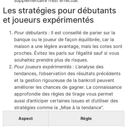
supplémentaire n’est effectué.
Les stratégies pour débutants
et joueurs expérimentés
Pour débutants :
Il est conseillé de parier sur la
banque ou le joueur de façon équilibrée, car la
maison a une légère avantage, mais les cotes sont
proches. Évitez les paris sur l’égalité sauf si vous
souhaitez prendre plus de risques.
Pour joueurs expérimentés :
L’analyse des
tendances, l’observation des résultats précédents
et la gestion rigoureuse de la bankroll peuvent
améliorer les chances de gagner. La connaissance
approfondie des règles de tirage vous permet
aussi d’anticiper certaines issues et d’utiliser des
stratégies comme la „Mise à la tendance“.
Aspect
Règle