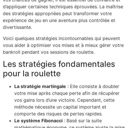
d’appliquer certaines techniques éprouvées. La maîtrise
des stratégies appropriées peut transformer votre
expérience de jeu en une aventure plus contrôlée et
divertissante.
Voici quelques stratégies incontournables qui peuvent
vous aider à optimiser vos mises et à mieux gérer votre
bankroll pendant vos sessions de roulette.
Les stratégies fondamentales
pour la roulette
La stratégie martingale
: Elle consiste à doubler
votre mise après chaque perte afin de récupérer
vos gains lors d’une victoire. Cependant, cette
méthode nécessite un capital important et
comporte des risques de pertes rapides.
Le système Fibonacci
: Basé sur la suite
mathématique éponyme, ce système ajuste la mise