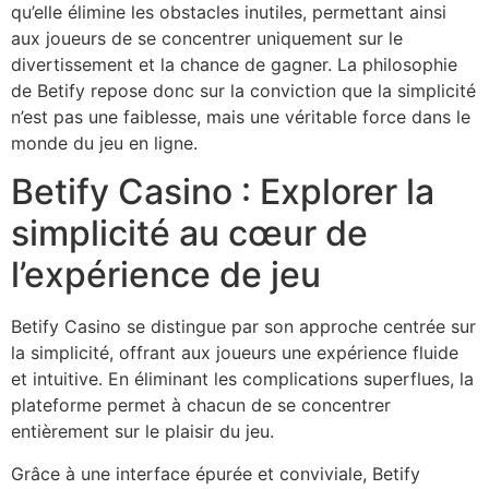
qu’elle élimine les obstacles inutiles, permettant ainsi
aux joueurs de se concentrer uniquement sur le
divertissement et la chance de gagner. La philosophie
de Betify repose donc sur la conviction que la simplicité
n’est pas une faiblesse, mais une véritable force dans le
monde du jeu en ligne.
Betify Casino : Explorer la
simplicité au cœur de
l’expérience de jeu
Betify Casino se distingue par son approche centrée sur
la simplicité, offrant aux joueurs une expérience fluide
et intuitive. En éliminant les complications superflues, la
plateforme permet à chacun de se concentrer
entièrement sur le plaisir du jeu.
Grâce à une interface épurée et conviviale, Betify