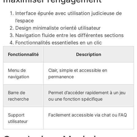
Interface épurée avec utilisation judicieuse de
l’espace
Design minimaliste orienté utilisateur
Navigation fluide entre les différentes sections
Fonctionnalités essentielles en un clic
Fonctionnalité
Description
Menu de
Clair, simple et accessible en
navigation
permanence
Barre de
Permet d’accéder rapidement à un jeu
recherche
ou une fonction spécifique
Support
Facilement accessible via chat ou FAQ
utilisateur