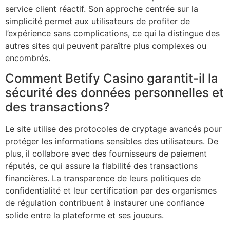
service client réactif. Son approche centrée sur la
simplicité permet aux utilisateurs de profiter de
l’expérience sans complications, ce qui la distingue des
autres sites qui peuvent paraître plus complexes ou
encombrés.
Comment Betify Casino garantit-il la
sécurité des données personnelles et
des transactions?
Le site utilise des protocoles de cryptage avancés pour
protéger les informations sensibles des utilisateurs. De
plus, il collabore avec des fournisseurs de paiement
réputés, ce qui assure la fiabilité des transactions
financières. La transparence de leurs politiques de
confidentialité et leur certification par des organismes
de régulation contribuent à instaurer une confiance
solide entre la plateforme et ses joueurs.