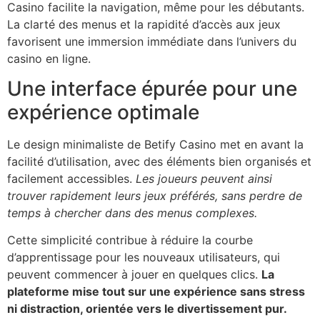
Casino facilite la navigation, même pour les débutants.
La clarté des menus et la rapidité d’accès aux jeux
favorisent une immersion immédiate dans l’univers du
casino en ligne.
Une interface épurée pour une
expérience optimale
Le design minimaliste de Betify Casino met en avant la
facilité d’utilisation, avec des éléments bien organisés et
facilement accessibles.
Les joueurs peuvent ainsi
trouver rapidement leurs jeux préférés, sans perdre de
temps à chercher dans des menus complexes.
Cette simplicité contribue à réduire la courbe
d’apprentissage pour les nouveaux utilisateurs, qui
peuvent commencer à jouer en quelques clics.
La
plateforme mise tout sur une expérience sans stress
ni distraction, orientée vers le divertissement pur.