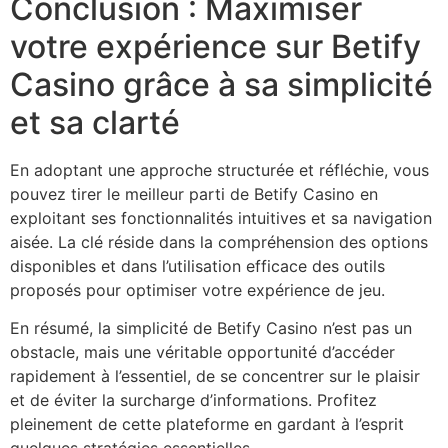
Conclusion : Maximiser
votre expérience sur Betify
Casino grâce à sa simplicité
et sa clarté
En adoptant une approche structurée et réfléchie, vous
pouvez tirer le meilleur parti de Betify Casino en
exploitant ses fonctionnalités intuitives et sa navigation
aisée. La clé réside dans la compréhension des options
disponibles et dans l’utilisation efficace des outils
proposés pour optimiser votre expérience de jeu.
En résumé, la simplicité de Betify Casino n’est pas un
obstacle, mais une véritable opportunité d’accéder
rapidement à l’essentiel, de se concentrer sur le plaisir
et de éviter la surcharge d’informations. Profitez
pleinement de cette plateforme en gardant à l’esprit