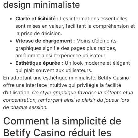
design minimaliste
Clarté et lisibilité :
Les informations essentielles
sont mises en valeur, facilitant la compréhension et
la prise de décision.
Vitesse de chargement :
Moins d’éléments
graphiques signifie des pages plus rapides,
améliorant ainsi l’expérience utilisateur.
Esthétique épurée :
Un look moderne et élégant
qui plaît souvent aux utilisateurs.
En adoptant une esthétique minimaliste, Betify Casino
offre une interface intuitive qui privilégie la facilité
d’utilisation.
Ce style graphique favorise la détente et la
concentration, renforçant ainsi le plaisir du joueur lors
de chaque session.
Comment la simplicité de
Betify Casino réduit les