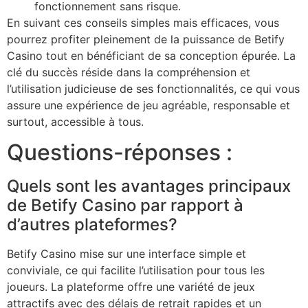
fonctionnement sans risque.
En suivant ces conseils simples mais efficaces, vous
pourrez profiter pleinement de la puissance de Betify
Casino tout en bénéficiant de sa conception épurée. La
clé du succès réside dans la compréhension et
l’utilisation judicieuse de ses fonctionnalités, ce qui vous
assure une expérience de jeu agréable, responsable et
surtout, accessible à tous.
Questions-réponses :
Quels sont les avantages principaux
de Betify Casino par rapport à
d’autres plateformes?
Betify Casino mise sur une interface simple et
conviviale, ce qui facilite l’utilisation pour tous les
joueurs. La plateforme offre une variété de jeux
attractifs avec des délais de retrait rapides et un