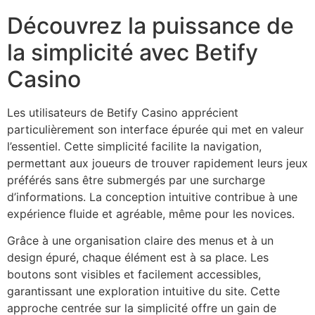
Découvrez la puissance de
la simplicité avec Betify
Casino
Les utilisateurs de Betify Casino apprécient
particulièrement son interface épurée qui met en valeur
l’essentiel. Cette simplicité facilite la navigation,
permettant aux joueurs de trouver rapidement leurs jeux
préférés sans être submergés par une surcharge
d’informations. La conception intuitive contribue à une
expérience fluide et agréable, même pour les novices.
Grâce à une organisation claire des menus et à un
design épuré, chaque élément est à sa place. Les
boutons sont visibles et facilement accessibles,
garantissant une exploration intuitive du site. Cette
approche centrée sur la simplicité offre un gain de