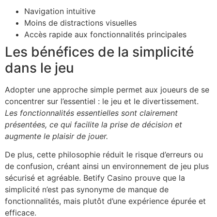
Navigation intuitive
Moins de distractions visuelles
Accès rapide aux fonctionnalités principales
Les bénéfices de la simplicité
dans le jeu
Adopter une approche simple permet aux joueurs de se
concentrer sur l’essentiel : le jeu et le divertissement.
Les fonctionnalités essentielles sont clairement
présentées, ce qui facilite la prise de décision et
augmente le plaisir de jouer.
De plus, cette philosophie réduit le risque d’erreurs ou
de confusion, créant ainsi un environnement de jeu plus
sécurisé et agréable. Betify Casino prouve que la
simplicité n’est pas synonyme de manque de
fonctionnalités, mais plutôt d’une expérience épurée et
efficace.