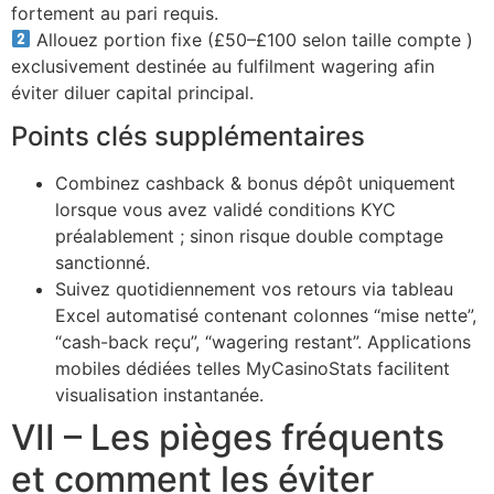
fortement au pari requis.
Allouez portion fixe (£50–£100 selon taille compte )
exclusivement destinée au fulfilment wagering afin
éviter diluer capital principal.
Points clés supplémentaires
Combinez cashback & bonus dépôt uniquement
lorsque vous avez validé conditions KYC
préalablement ; sinon risque double comptage
sanctionné.
Suivez quotidiennement vos retours via tableau
Excel automatisé contenant colonnes “mise nette”,
“cash-back reçu”, “wagering restant”. Applications
mobiles dédiées telles MyCasinoStats facilitent
visualisation instantanée.
VII – Les pièges fréquents
et comment les éviter