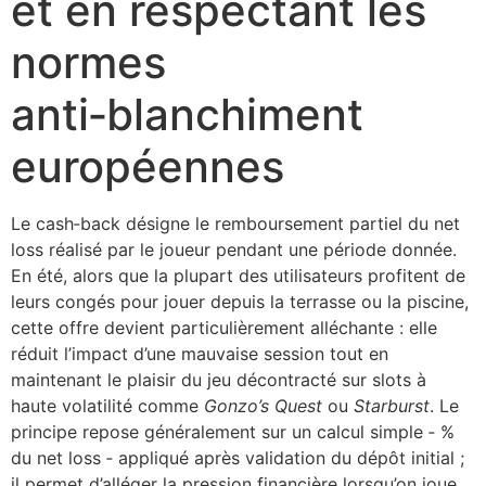
et en respectant les
normes
anti‑blanchiment
européennes
Le cash‑back désigne le remboursement partiel du net
loss réalisé par le joueur pendant une période donnée.
En été, alors que la plupart des utilisateurs profitent de
leurs congés pour jouer depuis la terrasse ou la piscine,
cette offre devient particulièrement alléchante : elle
réduit l’impact d’une mauvaise session tout en
maintenant le plaisir du jeu décontracté sur slots à
haute volatilité comme
Gonzo’s Quest
ou
Starburst
. Le
principe repose généralement sur un calcul simple ‑ %
du net loss ‑ appliqué après validation du dépôt initial ;
il permet d’alléger la pression financière lorsqu’on joue