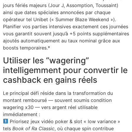
jours fériés majeurs (Jour J, Assomption, Toussaint)
ainsi que dates spéciales annoncées par chaque
opérateur tel Unibet (« Summer Blaze Weekend »).
Planifier vos parties intensives exactement ces journées
vous garantit souvent jusqu’à +5 points supplémentaires
ajoutés automatiquement au taux nominal grâce aux
boosts temporaires.*
Utiliser les “wagering”
intelligemment pour convertir le
cashback en gains réels
Le principal défi réside dans la transformation du
montant remboursé — souvent soumis condition
wagering x30 — vers argent réel utilisable
immédiatement :
Priorisez jeux vidéo poker & slot « low variance »
tels
Book of Ra Classic
, où chaque spin contribue