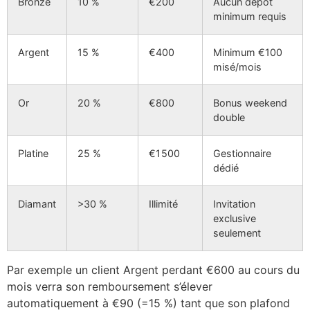
Bronze
10 %
€200
Aucun dépôt
minimum requis
Argent
15 %
€400
Minimum €100
misé/mois
Or
20 %
€800
Bonus weekend
double
Platine
25 %
€1 500
Gestionnaire
dédié
Diamant
>30 %
Illimité
Invitation
exclusive
seulement
Par exemple un client Argent perdant €600 au cours du
mois verra son remboursement s’élever
automatiquement à €90 (=15 %) tant que son plafond