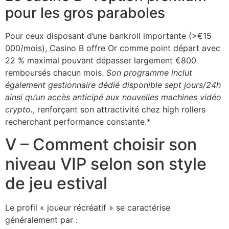
pour les gros paraboles
Pour ceux disposant d’une bankroll importante (>€15
000/mois), Casino B offre Or comme point départ avec
22 % maximal pouvant dépasser largement €800
remboursés chacun mois.
Son programme inclut
également gestionnaire dédié disponible sept jours/24h
ainsi qu’un accès anticipé aux nouvelles machines vidéo
crypto.
, renforçant son attractivité chez high rollers
recherchant performance constante.*
V – Comment choisir son
niveau VIP selon son style
de jeu estival
Le profil « joueur récréatif » se caractérise
généralement par :