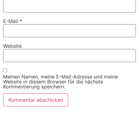
E-Mail
*
Website
Meinen Namen, meine E-Mail-Adresse und meine
Website in diesem Browser für die nächste
Kommentierung speichern.