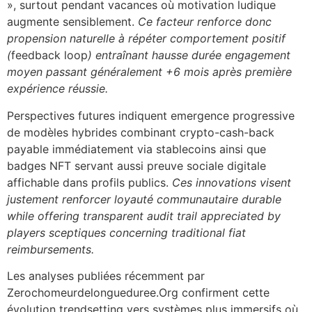
», surtout pendant vacances où motivation ludique
augmente sensiblement.
Ce facteur renforce donc
propension naturelle à répéter comportement positif
(
feedback loop
) entraînant hausse durée engagement
moyen passant généralement +6 mois après première
expérience réussie.
Perspectives futures indiquent emergence progressive ​
de modèles hybrides combinant crypto-cash-back
payable immédiatement via stablecoins ainsi que
badges NFT servant aussi preuve sociale digitale
affichable dans profils publics.
Ces innovations visent
justement renforcer loyauté communautaire durable
while offering transparent audit trail appreciated by
players sceptiques concerning traditional fiat
reimbursements.
Les analyses publiées récemment par
Zerochomeurdelongueduree.Org confirment cette
évolution trendsetting vers systèmes plus immersifs où