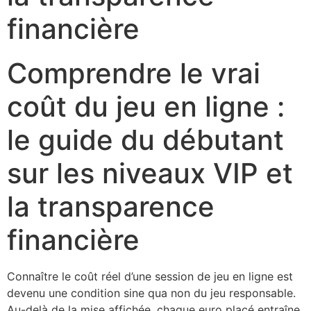
financière
Comprendre le vrai
coût du jeu en ligne :
le guide du débutant
sur les niveaux VIP et
la transparence
financière
Connaître le coût réel d’une session de jeu en ligne est
devenu une condition sine qua non du jeu responsable.
Au-delà de la mise affichée, chaque euro placé entraîne