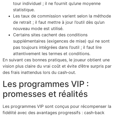
tour individuel ; il ne fournit qu’une moyenne
statistique.
Les taux de commission varient selon la méthode
de retrait ; il faut mettre à jour l’outil dès qu’un
nouveau mode est utilisé.
Certains sites cachent des conditions
supplémentaires (exigences de mise) qui ne sont
pas toujours intégrées dans l’outil ; il faut lire
attentivement les termes et conditions.
En suivant ces bonnes pratiques, le joueur obtient une
vision plus claire du vrai coût et évite d’être surpris par
des frais inattendus lors du cash‑out.
Les programmes VIP :
promesses et réalités
Les programmes VIP sont conçus pour récompenser la
fidélité avec des avantages progressifs : cash‑back