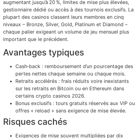
augmentant jusqu’à 20 %, limites de mise plus élevées,
gestionnaire dédié ou accès à des tournois exclusifs. La
plupart des casinos classent leurs membres en cinq
niveaux – Bronze, Silver, Gold, Platinum et Diamond –
chaque palier exigeant un volume de jeu mensuel plus
important que le précédent.
Avantages typiques
Cash‑back : remboursement d’un pourcentage des
pertes nettes chaque semaine ou chaque mois.
Retraits accélérés : frais réduits voire inexistants
sur les retraits en Bitcoin ou en Ethereum dans
certains crypto casinos 2026.
Bonus exclusifs : tours gratuits réservés aux VIP ou
offres « reload » sans exigence de mise élevée.
Risques cachés
Exigences de mise souvent multipliées par dix