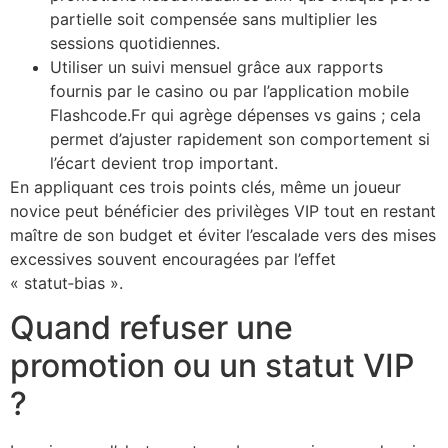
partielle soit compensée sans multiplier les
sessions quotidiennes.
Utiliser un suivi mensuel grâce aux rapports
fournis par le casino ou par l’application mobile
Flashcode.Fr qui agrège dépenses vs gains ; cela
permet d’ajuster rapidement son comportement si
l’écart devient trop important.
En appliquant ces trois points clés, même un joueur
novice peut bénéficier des privilèges VIP tout en restant
maître de son budget et éviter l’escalade vers des mises
excessives souvent encouragées par l’effet
« statut‑bias ».
Quand refuser une
promotion ou un statut VIP
?