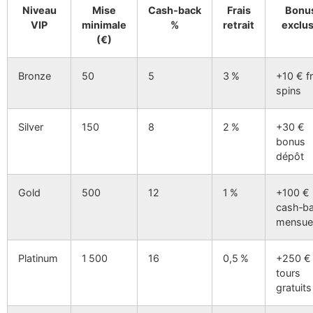
Niveau
Mise
Cash‑back
Frais
Bonu
VIP
minimale
%
retrait
exclus
(€)
Bronze
50
5
3 %
+10 € f
spins
Silver
150
8
2 %
+30 €
bonus
dépôt
Gold
500
12
1 %
+100 €
cash‑b
mensue
Platinum
1 500
16
0,5 %
+250 €
tours
gratuits