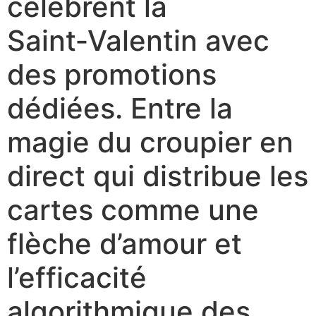
célèbrent la
Saint‑Valentin avec
des promotions
dédiées. Entre la
magie du croupier en
direct qui distribue les
cartes comme une
flèche d’amour et
l’efficacité
algorithmique des