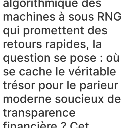
algorithmique des
machines à sous RNG
qui promettent des
retours rapides, la
question se pose : où
se cache le véritable
trésor pour le parieur
moderne soucieux de
transparence
financière ? Cet