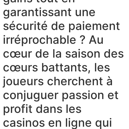
garantissant une
sécurité de paiement
irréprochable ? Au
cœur de la saison des
cœurs battants, les
joueurs cherchent à
conjuguer passion et
profit dans les
casinos en ligne qui