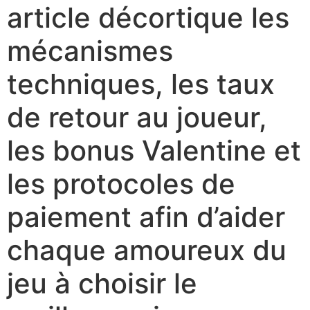
article décortique les
mécanismes
techniques, les taux
de retour au joueur,
les bonus Valentine et
les protocoles de
paiement afin d’aider
chaque amoureux du
jeu à choisir le