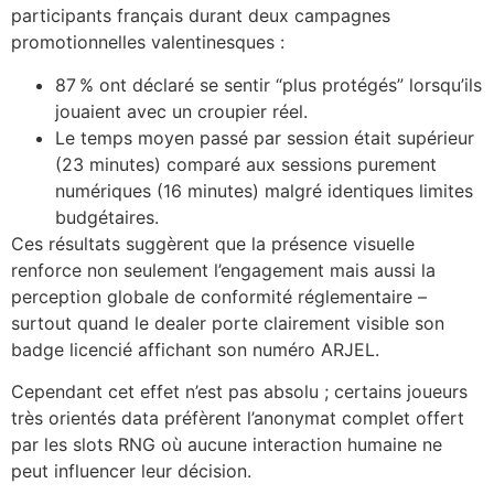
participants français durant deux campagnes
promotionnelles valentinesques :
87 % ont déclaré se sentir “plus protégés” lorsqu’ils
jouaient avec un croupier réel.
Le temps moyen passé par session était supérieur
(23 minutes) comparé aux sessions purement
numériques (16 minutes) malgré identiques limites
budgétaires.
Ces résultats suggèrent que la présence visuelle
renforce non seulement l’engagement mais aussi la
perception globale de conformité réglementaire –
surtout quand le dealer porte clairement visible son
badge licencié affichant son numéro ARJEL.
Cependant cet effet n’est pas absolu ; certains joueurs
très orientés data préfèrent l’anonymat complet offert
par les slots RNG où aucune interaction humaine ne
peut influencer leur décision.