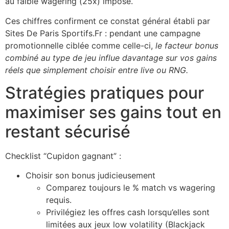
au faible wagering (25x) imposé.
Ces chiffres confirment ce constat général établi par
Sites De Paris Sportifs.Fr : pendant une campagne
promotionnelle ciblée comme celle-ci,
le facteur bonus
combiné au type de jeu influe davantage sur vos gains
réels que simplement choisir entre live ou RNG.
Stratégies pratiques pour
maximiser ses gains tout en
restant sécurisé
Checklist “Cupidon gagnant” :
Choisir son bonus judicieusement
Comparez toujours le % match vs wagering
requis.
Privilégiez les offres cash lorsqu’elles sont
limitées aux jeux low volatility (Blackjack