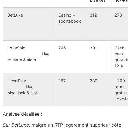
Live (€)
RNG (
BetLuxe
Casino +
312
278
sportsbook
LoveSpin
245
301
Cash-
Live
back
roulette & slots
quotid
12 %
HeartPlay
267
289
+200
Live
tours
blackjack & slots
gratuit
LoveJ
Analyse détaillée :
Sur BetLuxe
, malgré un RTP légèrement supérieur côté