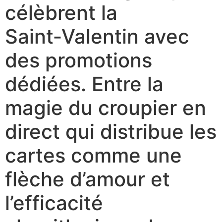
célèbrent la
Saint‑Valentin avec
des promotions
dédiées. Entre la
magie du croupier en
direct qui distribue les
cartes comme une
flèche d’amour et
l’efficacité