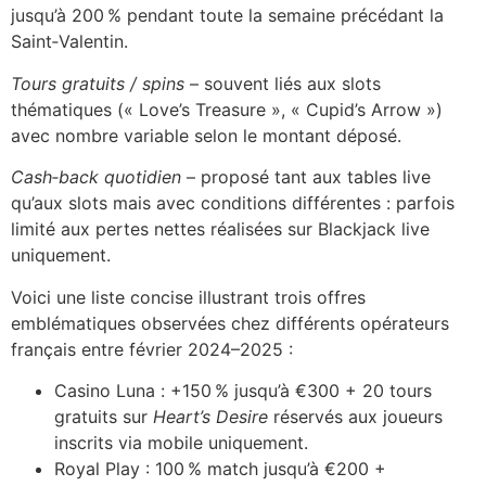
jusqu’à 200 % pendant toute la semaine précédant la
Saint‑Valentin.
Tours gratuits / spins
– souvent liés aux slots
thématiques (« Love’s Treasure », « Cupid’s Arrow »)
avec nombre variable selon le montant déposé.
Cash‑back quotidien
– proposé tant aux tables live
qu’aux slots mais avec conditions différentes : parfois
limité aux pertes nettes réalisées sur Blackjack live
uniquement.
Voici une liste concise illustrant trois offres
emblématiques observées chez différents opérateurs
français entre février 2024–2025 :
Casino Luna : +150 % jusqu’à €300 + 20 tours
gratuits sur
Heart’s Desire
réservés aux joueurs
inscrits via mobile uniquement.
Royal Play : 100 % match jusqu’à €200 +