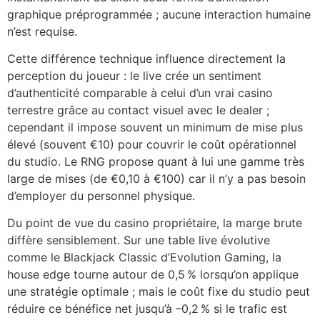
graphique préprogrammée ; aucune interaction humaine
n’est requise.
Cette différence technique influence directement la
perception du joueur : le live crée un sentiment
d’authenticité comparable à celui d’un vrai casino
terrestre grâce au contact visuel avec le dealer ;
cependant il impose souvent un minimum de mise plus
élevé (souvent €10) pour couvrir le coût opérationnel
du studio. Le RNG propose quant à lui une gamme très
large de mises (de €0,10 à €100) car il n’y a pas besoin
d’employer du personnel physique.
Du point de vue du casino propriétaire, la marge brute
diffère sensiblement. Sur une table live évolutive
comme le Blackjack Classic d’Evolution Gaming, la
house edge tourne autour de 0,5 % lorsqu’on applique
une stratégie optimale ; mais le coût fixe du studio peut
réduire ce bénéfice net jusqu’à –0,2 % si le trafic est