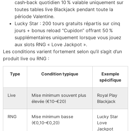
cash‑back quotidien 10 % valable uniquement sur
toutes tables live Blackjack pendant toute la
période Valentine.
Lucky Star : 200 tours gratuits répartis sur cinq
jours + bonus reload “Cupidon” offrant 50 %
supplémentaires uniquement lorsque vous jouez
aux slots RNG « Love Jackpot ».
Les conditions varient fortement selon qu’il s’agit d’un
produit live ou RNG :
Type
Condition typique
Exemple
spécifique
Live
Mise minimum souvent plus
Royal Play
élevée (€10–€20)
Blackjack
RNG
Mise minimum basse
Lucky Star
(€0,10–€0,20)
Love
Jackpot