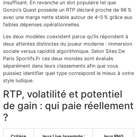
insuffisant. En revanche un slot populaire tel que
Gonzo’s Quest possède un RTP déclaré proche de 96 %
avec une marge nette stable autour de 4–5 % grâce aux
faibles dépenses opérationnelles.
Les deux modèles coexistent parce qu’ils répondent à
deux attentes distinctes du joueur moderne : immersion
sociale versus rapidité algorithmique. Selon Sites De
Paris Sportifs.Fr ces deux mondes sont évalués
séparément dans leurs classements afin que vous
puissiez identifier quel type correspond le mieux à votre
style ludique.
RTP, volatilité et potentiel
de gain : qui paie réellement
?
Critère
Jeux Live (exemple :
Jeux RNG