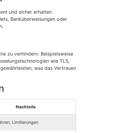
ent und sicher erhalten.
allets, Banküberweisungen oder
h.
e zu verhindern. Beispielsweise
üsselungstechnologien wie TLS,
 gewährleisten, was das Vertrauen
n
Nachteile
ühren, Limitierungen