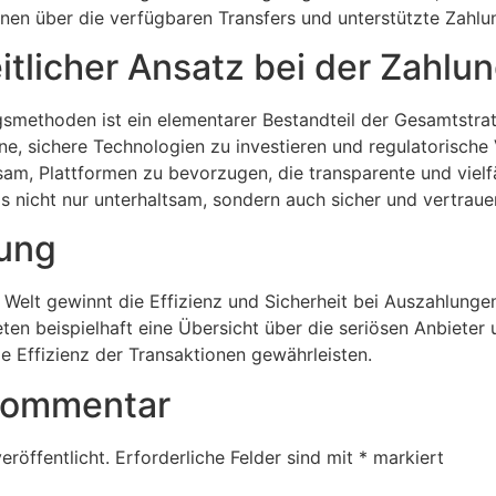
ionen über die verfügbaren Transfers und unterstützte Zah
eitlicher Ansatz bei der Zahl
gsmethoden ist ein elementarer Bestandteil der Gesamtstrat
rne, sichere Technologien zu investieren und regulatorisch
tsam, Plattformen zu bevorzugen, die transparente und viel
is nicht nur unterhaltsam, sondern auch sicher und vertrau
ung
n Welt gewinnt die Effizienz und Sicherheit bei Auszahlung
ten beispielhaft eine Übersicht über die seriösen Anbieter
e Effizienz der Transaktionen gewährleisten.
 Kommentar
eröffentlicht.
Erforderliche Felder sind mit
*
markiert