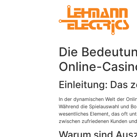
Die Bedeutu
Online-Casino
Einleitung: Das 
In der dynamischen Welt der Onlin
Während die Spielauswahl und Bon
wesentliches Element, das oft unt
zwischen zufriedenen Kunden und
Warum sind Aus