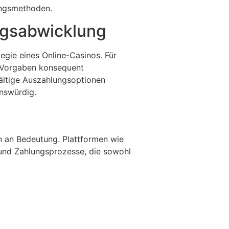
lungsmethoden.
ungsabwicklung
egie eines Online-Casinos. Für
e Vorgaben konsequent
fältige Auszahlungsoptionen
enswürdig.
en an Bedeutung. Plattformen wie
 und Zahlungsprozesse, die sowohl