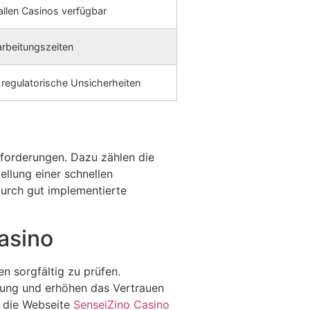
allen Casinos verfügbar
rbeitungszeiten
t, regulatorische Unsicherheiten
forderungen. Dazu zählen die
ellung einer schnellen
durch gut implementierte
asino
n sorgfältig zu prüfen.
hrung und erhöhen das Vertrauen
t die Webseite
SenseiZino Casino