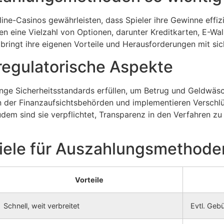
e-Casinos gewährleisten, dass Spieler ihre Gewinne effizi
en eine Vielzahl von Optionen, darunter Kreditkarten, E-W
ingt ihre eigenen Vorteile und Herausforderungen mit sic
regulatorische Aspekte
e Sicherheitsstandards erfüllen, um Betrug und Geldwäsch
en der Finanzaufsichtsbehörden und implementieren Verschl
dem sind sie verpflichtet, Transparenz in den Verfahren zu
piele für Auszahlungsmethode
Vorteile
Schnell, weit verbreitet
Evtl. Geb