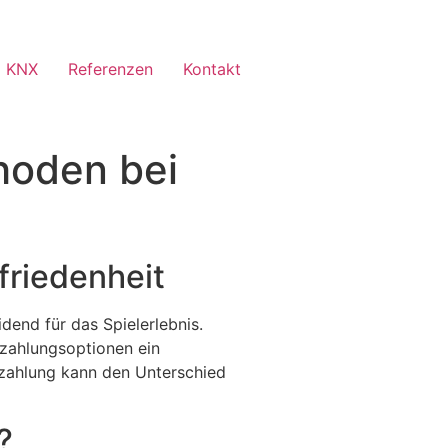
 KNX
Referenzen
Kontakt
hoden bei
friedenheit
dend für das Spielerlebnis.
szahlungsoptionen ein
uszahlung kann den Unterschied
?