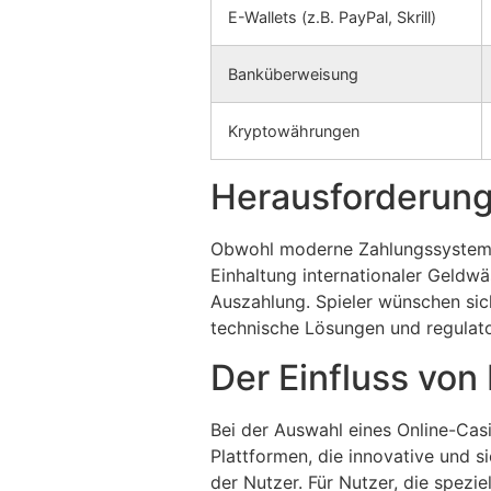
E-Wallets (z.B. PayPal, Skrill)
Banküberweisung
Kryptowährungen
Herausforderung
Obwohl moderne Zahlungssysteme v
Einhaltung internationaler Geldwä
Auszahlung. Spieler wünschen sic
technische Lösungen und regulato
Der Einfluss von
Bei der Auswahl eines Online-Cas
Plattformen, die innovative und 
der Nutzer. Für Nutzer, die spezi