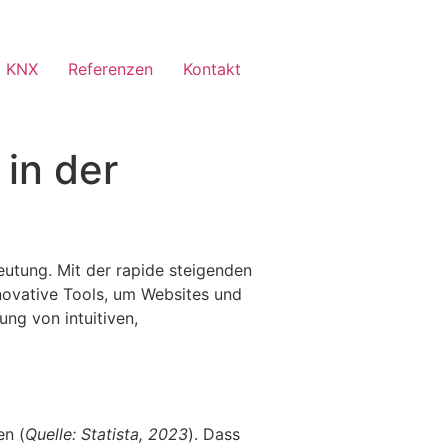
 KNX
Referenzen
Kontakt
in der
utung. Mit der rapide steigenden
novative Tools, um Websites und
ng von intuitiven,
en (
Quelle: Statista, 2023
). Dass