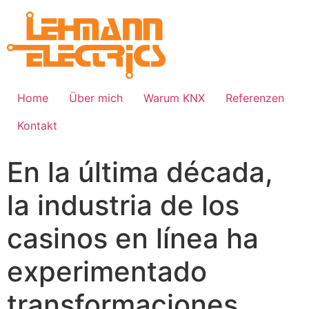
Home
Über mich
Warum KNX
Referenzen
Kontakt
En la última década,
la industria de los
casinos en línea ha
experimentado
transformaciones