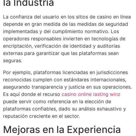
la Industria
La confianza del usuario en los sitios de casino en línea
depende en gran medida de las medidas de seguridad
implementadas y del cumplimiento normativo. Los
operadores responsables invierten en tecnologías de
encriptación, verificación de identidad y auditorías
externas para garantizar que las plataformas sean
seguras.
Por ejemplo, plataformas licenciadas en jurisdicciones
reconocidas cumplen con estándares internacionales,
asegurando transparencia y justicia en sus operaciones.
Es aquí donde el recurso
casino online lasting winz
puede servir como referencia en la elección de
plataformas confiables, dado su análisis exhaustivo y
reputación creciente en el sector.
Mejoras en la Experiencia