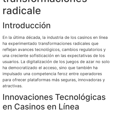
radicale
Introducción
En la última década, la industria de los casinos en línea
ha experimentado transformaciones radicales que
reflejan avances tecnológicos, cambios regulatorios y
una creciente sofisticación en las expectativas de los
usuarios. La digitalización de los juegos de azar no solo
ha democratizado el acceso, sino que también ha
impulsado una competencia feroz entre operadores
para ofrecer plataformas más seguras, innovadoras y
atractivas.
Innovaciones Tecnológicas
en Casinos en Línea