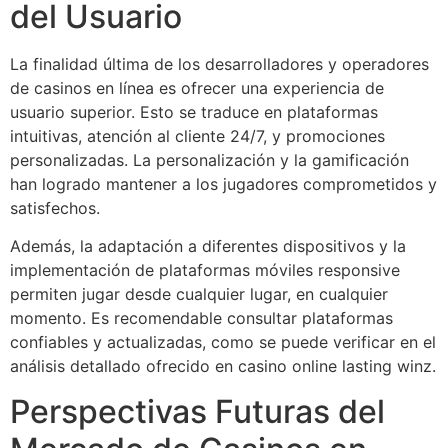
del Usuario
La finalidad última de los desarrolladores y operadores
de casinos en línea es ofrecer una experiencia de
usuario superior. Esto se traduce en plataformas
intuitivas, atención al cliente 24/7, y promociones
personalizadas. La personalización y la gamificación
han logrado mantener a los jugadores comprometidos y
satisfechos.
Además, la adaptación a diferentes dispositivos y la
implementación de plataformas móviles responsive
permiten jugar desde cualquier lugar, en cualquier
momento. Es recomendable consultar plataformas
confiables y actualizadas, como se puede verificar en el
análisis detallado ofrecido en casino online lasting winz.
Perspectivas Futuras del