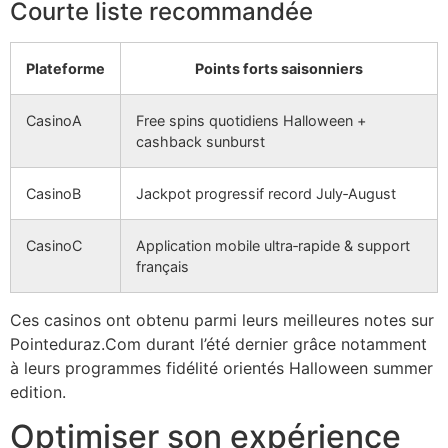
Courte liste recommandée
Plateforme
Points forts saisonniers
CasinoA
Free spins quotidiens Halloween +
cashback sunburst
CasinoB
Jackpot progressif record July‑August
CasinoC
Application mobile ultra‑rapide & support
français
Ces casinos ont obtenu parmi leurs meilleures notes sur
Pointeduraz.Com durant l’été dernier grâce notamment
à leurs programmes fidélité orientés Halloween summer
edition.
Optimiser son expérience