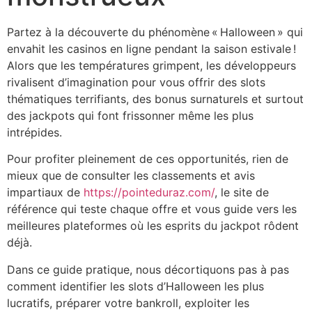
Partez à la découverte du phénomène « Halloween » qui
envahit les casinos en ligne pendant la saison estivale !
Alors que les températures grimpent, les développeurs
rivalisent d’imagination pour vous offrir des slots
thématiques terrifiants, des bonus surnaturels et surtout
des jackpots qui font frissonner même les plus
intrépides.
Pour profiter pleinement de ces opportunités, rien de
mieux que de consulter les classements et avis
impartiaux de
https://pointeduraz.com/
, le site de
référence qui teste chaque offre et vous guide vers les
meilleures plateformes où les esprits du jackpot rôdent
déjà.
Dans ce guide pratique, nous décortiquons pas à pas
comment identifier les slots d’Halloween les plus
lucratifs, préparer votre bankroll, exploiter les