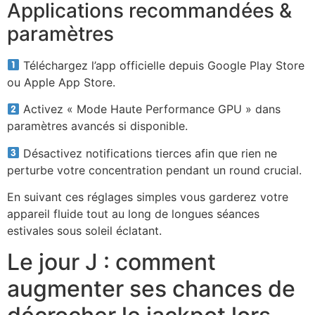
Applications recommandées &
paramètres
Téléchargez l’app officielle depuis Google Play Store
ou Apple App Store.
Activez « Mode Haute Performance GPU » dans
paramètres avancés si disponible.
Désactivez notifications tierces afin que rien ne
perturbe votre concentration pendant un round crucial.
En suivant ces réglages simples vous garderez votre
appareil fluide tout au long de longues séances
estivales sous soleil éclatant.
Le jour J : comment
augmenter ses chances de