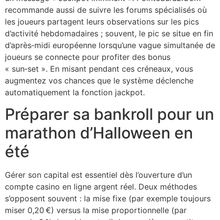
recommande aussi de suivre les forums spécialisés où
les joueurs partagent leurs observations sur les pics
d’activité hebdomadaires ; souvent, le pic se situe en fin
d’après‑midi européenne lorsqu’une vague simultanée de
joueurs se connecte pour profiter des bonus
« sun‑set ». En misant pendant ces créneaux, vous
augmentez vos chances que le système déclenche
automatiquement la fonction jackpot.
Préparer sa bankroll pour un
marathon d’Halloween en
été
Gérer son capital est essentiel dès l’ouverture d’un
compte casino en ligne argent réel. Deux méthodes
s’opposent souvent : la mise fixe (par exemple toujours
miser 0,20 €) versus la mise proportionnelle (par