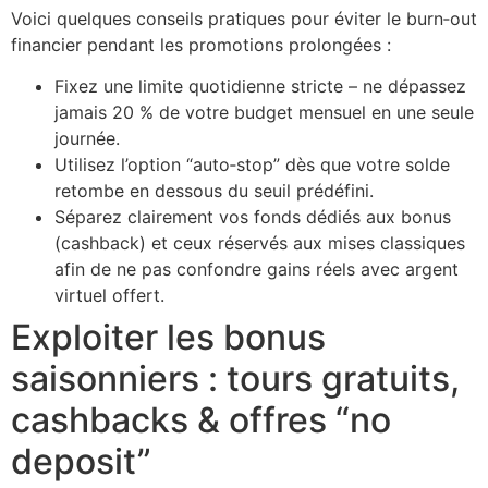
Voici quelques conseils pratiques pour éviter le burn‑out
financier pendant les promotions prolongées :
Fixez une limite quotidienne stricte – ne dépassez
jamais 20 % de votre budget mensuel en une seule
journée.
Utilisez l’option “auto‑stop” dès que votre solde
retombe en dessous du seuil prédéfini.
Séparez clairement vos fonds dédiés aux bonus
(cashback) et ceux réservés aux mises classiques
afin de ne pas confondre gains réels avec argent
virtuel offert.
Exploiter les bonus
saisonniers : tours gratuits,
cashbacks & offres “no
deposit”