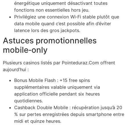
énergétique uniquement désactivant toutes
fonctions non essentielles hors jeu.
Privilégiez une connexion Wi‑Fi stable plutôt que
data mobile quand c’est possible afin d’éviter
latence lors des gros jackpots.
Astuces promotionnelles
mobile‑only
Plusieurs casinos listés par Pointeduraz.Com offrent
aujourd’hui :
Bonus Mobile Flash : +15 free spins
supplémentaires valable uniquement via
application officielle pendant six heures
quotidiennes.
Cashback Double Mobile : récupération jusqu’à 20
% sur pertes enregistrées depuis smartphone entre
midi et quinze heures.