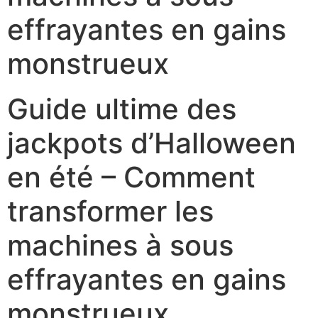
effrayantes en gains
monstrueux
Guide ultime des
jackpots d’Halloween
en été – Comment
transformer les
machines à sous
effrayantes en gains
monstrueux