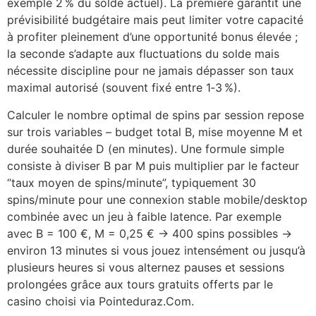
exemple 2 % du solde actuel). La première garantit une
prévisibilité budgétaire mais peut limiter votre capacité
à profiter pleinement d’une opportunité bonus élevée ;
la seconde s’adapte aux fluctuations du solde mais
nécessite discipline pour ne jamais dépasser son taux
maximal autorisé (souvent fixé entre 1‑3 %).
Calculer le nombre optimal de spins par session repose
sur trois variables – budget total B, mise moyenne M et
durée souhaitée D (en minutes). Une formule simple
consiste à diviser B par M puis multiplier par le facteur
“taux moyen de spins/minute”, typiquement 30
spins/minute pour une connexion stable mobile/desktop
combinée avec un jeu à faible latence. Par exemple
avec B = 100 €, M = 0,25 € → 400 spins possibles →
environ 13 minutes si vous jouez intensément ou jusqu’à
plusieurs heures si vous alternez pauses et sessions
prolongées grâce aux tours gratuits offerts par le
casino choisi via Pointeduraz.Com.