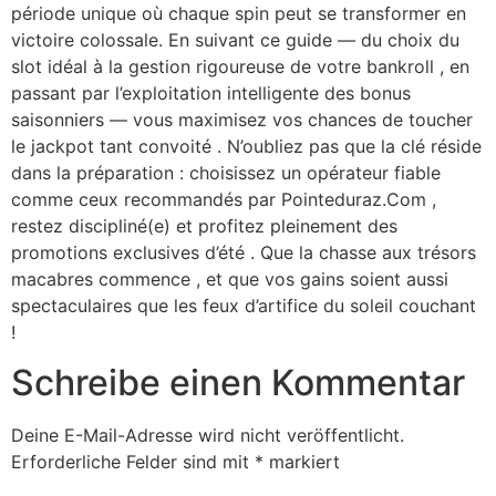
période unique où chaque spin peut se transformer en
victoire colossale. En suivant ce guide — du choix du
slot idéal à la gestion rigoureuse de votre bankroll , en
passant par l’exploitation intelligente des bonus
saisonniers — vous maximisez vos chances de toucher
le jackpot tant convoité . N’oubliez pas que la clé réside
dans la préparation : choisissez un opérateur fiable
comme ceux recommandés par Pointeduraz.Com ,
restez discipliné(e) et profitez pleinement des
promotions exclusives d’été . Que la chasse aux trésors
macabres commence , et que vos gains soient aussi
spectaculaires que les feux d’artifice du soleil couchant
!
Schreibe einen Kommentar
Deine E-Mail-Adresse wird nicht veröffentlicht.
Erforderliche Felder sind mit
*
markiert