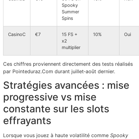
Spooky
Summer
Spins
CasinoC
€7
15 FS +
10%
Oui
x2
multiplier
Ces chiffres proviennent directement des tests réalisés
par Pointeduraz.Com durant juillet‑août dernier.
Stratégies avancées : mise
progressive vs mise
constante sur les slots
effrayants
Lorsque vous jouez à haute volatilité comme
Spooky