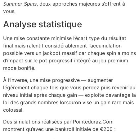
Summer Spins
, deux approches majeures s’offrent à
vous.
Analyse statistique
Une mise constante minimise l’écart type du résultat
final mais ralentit considérablement l’accumulation
possible vers un jackpot massif car chaque spin a moins
d’impact sur le pot progressif intégré au jeu premium
mode bonifié.
À l’inverse, une mise progressive — augmenter
légèrement chaque fois que vous perdez puis revenir au
niveau initial après chaque gain — exploite davantage la
loi des grands nombres lorsqu’on vise un gain rare mais
colossal.
Des simulations réalisées par Pointeduraz.Com
montrent qu’avec une bankroll initiale de €200 :