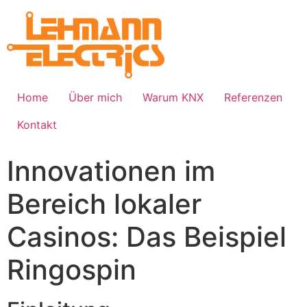
Home
Über mich
Warum KNX
Referenzen
Kontakt
Innovationen im
Bereich lokaler
Casinos: Das Beispiel
Ringospin