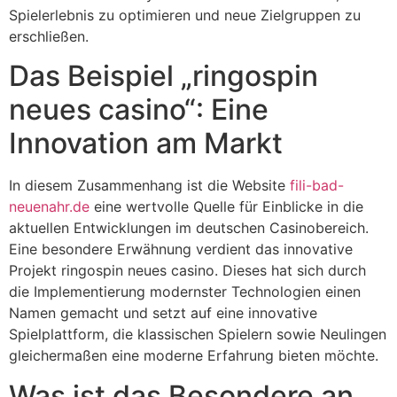
Spielerlebnis zu optimieren und neue Zielgruppen zu
erschließen.
Das Beispiel „ringospin
neues casino“: Eine
Innovation am Markt
In diesem Zusammenhang ist die Website
fili-bad-
neuenahr.de
eine wertvolle Quelle für Einblicke in die
aktuellen Entwicklungen im deutschen Casinobereich.
Eine besondere Erwähnung verdient das innovative
Projekt ringospin neues casino. Dieses hat sich durch
die Implementierung modernster Technologien einen
Namen gemacht und setzt auf eine innovative
Spielplattform, die klassischen Spielern sowie Neulingen
gleichermaßen eine moderne Erfahrung bieten möchte.
Was ist das Besondere an