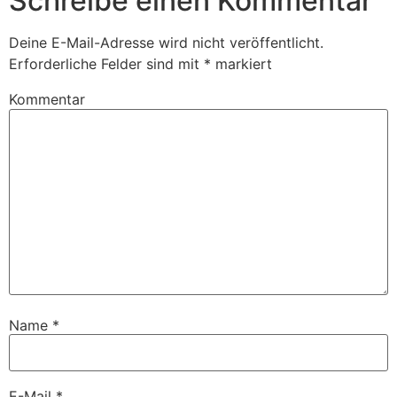
Schreibe einen Kommentar
Deine E-Mail-Adresse wird nicht veröffentlicht.
Erforderliche Felder sind mit
*
markiert
Kommentar
Name
*
E-Mail
*