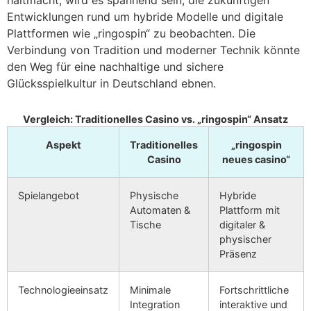
haltmacht, wird es spannend sein, die zukünftigen
Entwicklungen rund um hybride Modelle und digitale
Plattformen wie „ringospin“ zu beobachten. Die
Verbindung von Tradition und moderner Technik könnte
den Weg für eine nachhaltige und sichere
Glücksspielkultur in Deutschland ebnen.
Vergleich: Traditionelles Casino vs. „ringospin“ Ansatz
Aspekt
Traditionelles
„ringospin
Casino
neues casino“
Spielangebot
Physische
Hybride
Automaten &
Plattform mit
Tische
digitaler &
physischer
Präsenz
Technologieeinsatz
Minimale
Fortschrittliche
Integration
interaktive und