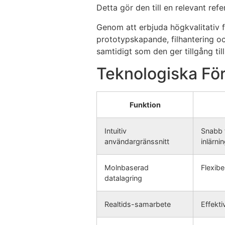
Detta gör den till en relevant ref
Genom att erbjuda högkvalitativ f
prototypskapande, filhantering oc
samtidigt som den ger tillgång til
Teknologiska För
Funktion
Intuitiv
Snabb t
användargränssnitt
inlärni
Molnbaserad
Flexib
datalagring
Realtids-samarbete
Effekt