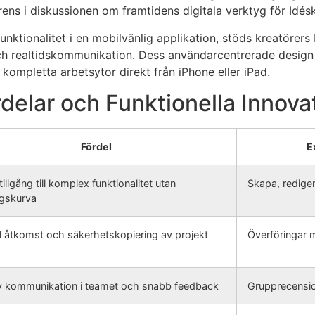
erens i diskussionen om framtidens digitala verktyg för Idé
unktionalitet i en mobilvänlig applikation, stöds kreatörer
h realtidskommunikation. Dess användarcentrerade design hjä
l kompletta arbetsytor direkt från iPhone eller iPad.
delar och Funktionella Innova
Fördel
E
illgång till komplex funktionalitet utan
Skapa, rediger
ngskurva
el åtkomst och säkerhetskopiering av projekt
Överföringar 
iv kommunikation i teamet och snabb feedback
Grupprecensio