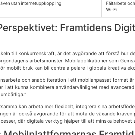
 även utan internetuppkoppling
Fältarbete och
Wi-Fi
Perspektivet: Framtidens Digi
keln till konkurrenskraft, är det avgörande att förstå hur de
morgondagens arbetsmönster. Mobilapplikationer som Gemsx
ör mobilt bruk kan bli centrala pelare i globala kreativa e
nsarbete och snabb iteration i ett mobilanpassat format är 
er i att kunna kombinera användarvänlighet med avancerad 
oumbärliga.“
rksamma kan arbeta mer flexibelt, integrera sina arbetsflö
klingen är också avgörande för att möta de växande kraven 
cesser, där digitala verktyg hjälper till att minska behovet 
Mobilplattformarnas Framtid 