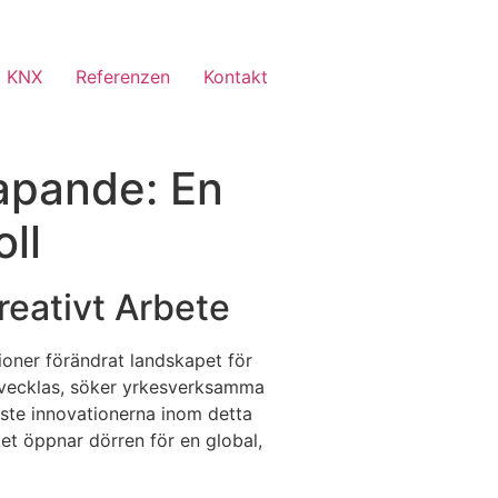
 KNX
Referenzen
Kontakt
kapande: En
ll
reativt Arbete
tioner förändrat landskapet för
utvecklas, söker yrkesverksamma
aste innovationerna inom detta
ket öppnar dörren för en global,