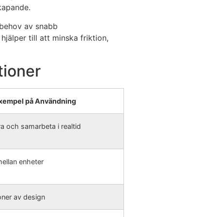
skapande.
s behov av snabb
lper till att minska friktion,
tioner
xempel på Användning
a och samarbeta i realtid
mellan enheter
ner av design