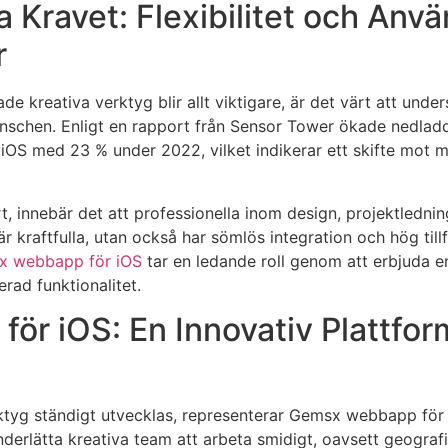
 Kravet: Flexibilitet och Anv
r
de kreativa verktyg blir allt viktigare, är det värt att und
schen. Enligt en rapport från
Sensor Tower
ökade nedladd
iOS med 23 % under 2022, vilket indikerar ett skifte mot m
t, innebär det att professionella inom design, projektledni
r kraftfulla, utan också har sömlös integration och hög tillf
x webbapp för iOS
tar en ledande roll genom att erbjuda e
rad funktionalitet.
r iOS: En Innovativ Plattform
erktyg ständigt utvecklas, representerar Gemsx webbapp för
nderlätta kreativa team att arbeta smidigt, oavsett geografi