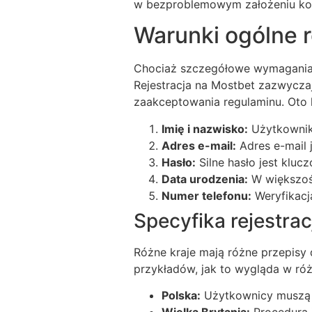
w bezproblemowym założeniu ko
Warunki ogólne r
Chociaż szczegółowe wymagania m
Rejestracja na Mostbet zazwycz
zaakceptowania regulaminu. Oto 
Imię i nazwisko:
Użytkownik
Adres e-mail:
Adres e-mail 
Hasło:
Silne hasło jest kluc
Data urodzenia:
W większośc
Numer telefonu:
Weryfikacj
Specyfika rejestra
Różne kraje mają różne przepisy 
przykładów, jak to wygląda w ró
Polska:
Użytkownicy muszą b