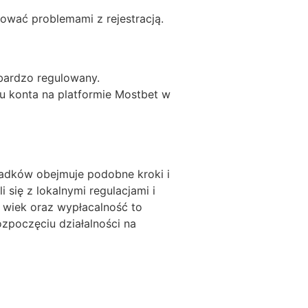
kować problemami z rejestracją.
bardzo regulowany.
u konta na platformie Mostbet w
padków obejmuje podobne kroki i
się z lokalnymi regulacjami i
 wiek oraz wypłacalność to
zpoczęciu działalności na