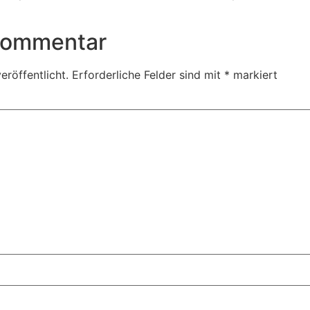
 Kommentar
eröffentlicht.
Erforderliche Felder sind mit
*
markiert