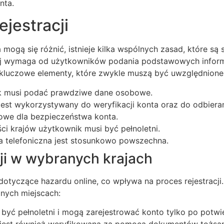
nta.
ejestracji
ogą się różnić, istnieje kilka wspólnych zasad, które są
aj wymaga od użytkowników podania podstawowych infor
kluczowe elementy, które zwykle muszą być uwzględnione 
 musi podać prawdziwe dane osobowe.
jest wykorzystywany do weryfikacji konta oraz do odbier
zowe dla bezpieczeństwa konta.
i krajów użytkownik musi być pełnoletni.
a telefoniczna jest stosunkowo powszechna.
cji w wybranych krajach
dotyczące hazardu online, co wpływa na proces rejestracji
żnych miejscach:
yć pełnoletni i mogą zarejestrować konto tylko po potwi