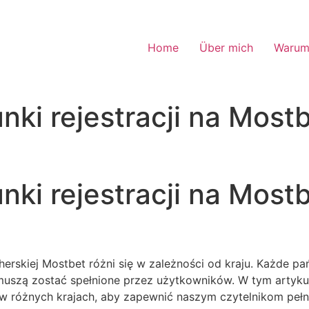
Home
Über mich
Warum
nki rejestracji na Most
nki rejestracji na Most
herskiej Mostbet różni się w zależności od kraju. Każde p
muszą zostać spełnione przez użytkowników. W tym artyku
 w różnych krajach, aby zapewnić naszym czytelnikom peł