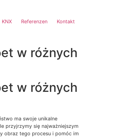
 KNX
Referenzen
Kontakt
bet w różnych
bet w różnych
aństwo ma swoje unikalne
le przyjrzymy się najważniejszym
ny obraz tego procesu i pomóc im