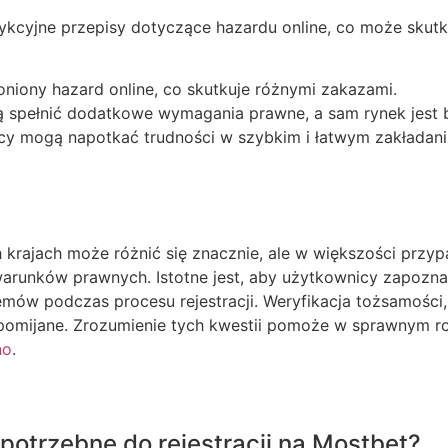
trykcyjne przepisy dotyczące hazardu online, co może skut
niony hazard online, co skutkuje różnymi zakazami.
spełnić dodatkowe wymagania prawne, a sam rynek jest 
cy mogą napotkać trudności w szybkim i łatwym zakładani
 krajach może różnić się znacznie, ale w większości przy
runków prawnych. Istotne jest, aby użytkownicy zapoznali 
mów podczas procesu rejestracji. Weryfikacja tożsamości,
 pomijane. Zrozumienie tych kwestii pomoże w sprawnym ro
no
.
 potrzebne do rejestracji na Mostbet?