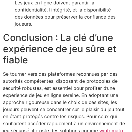
Les jeux en ligne doivent garantir la
confidentialité, l’intégrité, et la disponibilité
des données pour préserver la confiance des
joueurs.
Conclusion : La clé d’une
expérience de jeu sûre et
fiable
Se tourner vers des plateformes reconnues par des
autorités compétentes, disposant de protocoles de
sécurité robustes, est essentiel pour profiter d’une
expérience de jeu en ligne sereine. En adoptant une
approche rigoureuse dans le choix de ces sites, les
joueurs peuvent se concentrer sur le plaisir du jeu tout
en étant protégés contre les risques. Pour ceux qui
souhaitent accéder rapidement à un environnement de
jeu sécurisé, il existe des solutions comme
wintomato