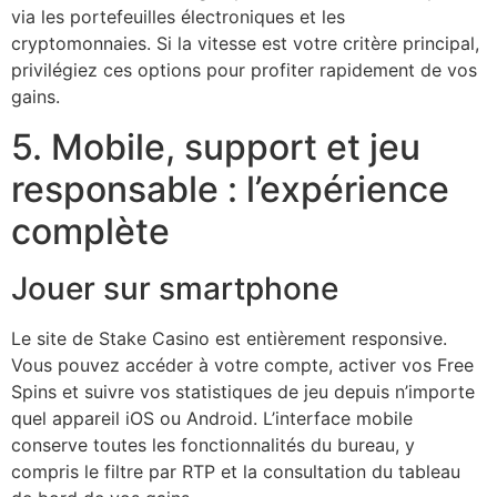
via les portefeuilles électroniques et les
cryptomonnaies. Si la vitesse est votre critère principal,
privilégiez ces options pour profiter rapidement de vos
gains.
5. Mobile, support et jeu
responsable : l’expérience
complète
Jouer sur smartphone
Le site de Stake Casino est entièrement responsive.
Vous pouvez accéder à votre compte, activer vos Free
Spins et suivre vos statistiques de jeu depuis n’importe
quel appareil iOS ou Android. L’interface mobile
conserve toutes les fonctionnalités du bureau, y
compris le filtre par RTP et la consultation du tableau