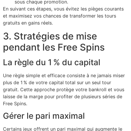
sous chaque promotion.
En suivant ces étapes, vous évitez les pièges courants
et maximisez vos chances de transformer les tours
gratuits en gains réels.
3. Stratégies de mise
pendant les Free Spins
La règle du 1 % du capital
Une règle simple et efficace consiste à ne jamais miser
plus de 1 % de votre capital total sur un seul tour
gratuit. Cette approche protège votre bankroll et vous
laisse de la marge pour profiter de plusieurs séries de
Free Spins.
Gérer le pari maximal
Certains jeux offrent un pari maximal qui augmente le