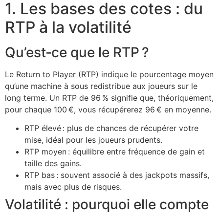
1. Les bases des cotes : du
RTP à la volatilité
Qu’est‑ce que le RTP ?
Le Return to Player (RTP) indique le pourcentage moyen
qu’une machine à sous redistribue aux joueurs sur le
long terme. Un RTP de 96 % signifie que, théoriquement,
pour chaque 100 €, vous récupérerez 96 € en moyenne.
RTP élevé : plus de chances de récupérer votre
mise, idéal pour les joueurs prudents.
RTP moyen : équilibre entre fréquence de gain et
taille des gains.
RTP bas : souvent associé à des jackpots massifs,
mais avec plus de risques.
Volatilité : pourquoi elle compte