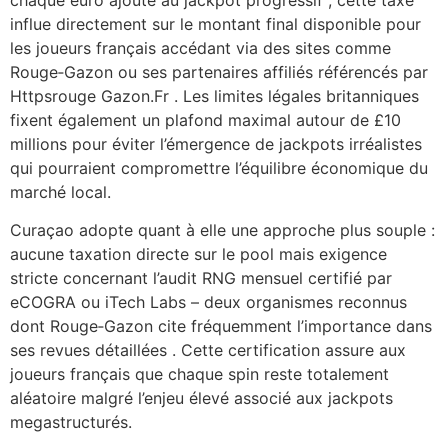
influe directement sur le montant final disponible pour
les joueurs français accédant via des sites comme
Rouge‑Gazon ou ses partenaires affiliés référencés par
Httpsrouge Gazon.Fr . Les limites légales britanniques
fixent également un plafond maximal autour de £10
millions pour éviter l’émergence de jackpots irréalistes
qui pourraient compromettre l’équilibre économique du
marché local.
Curaçao adopte quant à elle une approche plus souple :
aucune taxation directe sur le pool mais exigence
stricte concernant l’audit RNG mensuel certifié par
eCOGRA ou iTech Labs – deux organismes reconnus
dont Rouge‑Gazon cite fréquemment l’importance dans
ses revues détaillées . Cette certification assure aux
joueurs français que chaque spin reste totalement
aléatoire malgré l’enjeu élevé associé aux jackpots
megastructurés.