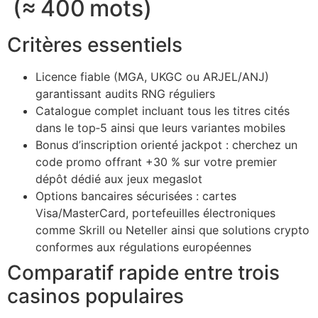
(≈ 400 mots)
Critères essentiels
Licence fiable (MGA, UKGC ou ARJEL/ANJ)
garantissant audits RNG réguliers
Catalogue complet incluant tous les titres cités
dans le top‑5 ainsi que leurs variantes mobiles
Bonus d’inscription orienté jackpot : cherchez un
code promo offrant +30 % sur votre premier
dépôt dédié aux jeux megaslot
Options bancaires sécurisées : cartes
Visa/MasterCard, portefeuilles électroniques
comme Skrill ou Neteller ainsi que solutions crypto
conformes aux régulations européennes
Comparatif rapide entre trois
casinos populaires