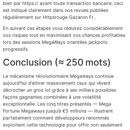
bien par https:// avant toute transaction bancaire; ceci
est indiqué clairement dans nos revues publiées
régulièrement sur Httpsrouge Gazaron Fr .
En suivant ces étapes vous réduirez considérablement
vos risques tout en maximisant vos chances profitables
lors des sessions MegaWays orientées jackpots
progressifs.
Conclusion (≈ 250 mots)
Le mécanisme révolutionnaire Megaways continue
aujourd’hui d’attirer massivement ceux qui rêvent
décrocher un gros lot grâce à ses milliers possibles
façons gagnantes combinées à une volatilité
exceptionnelle. Les cinq titres présentés — Mega
Fortune Megaways jusqu’à €5 millions — illustrent
parfaitement comment développeurs renommés
exploitent cette technologie pour offrir non seulement