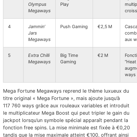
Olympus
Play
multip
Megaways
crois
4
Jammin’
Push Gaming
€2,5 M
Casc
Jars
comb
Megaways
aux w
5
Extra Chilli
Big Time
€2 M
Fonct
Megaways
Gaming
“Heat
augme
ways
Mega Fortune Megaways reprend le thème luxueux du
titre original « Mega Fortune », mais ajoute jusqu’à
117 760 ways grâce aux rouleaux variables et introduit
le multiplicateur Mega Boost qui peut tripler le gain du
jackpot lorsqu’un symbole spécial apparaît pendant la
fonction free spins. La mise minimale est fixée à €0,20
tandis que la mise maximale atteint €100, offrant ainsi