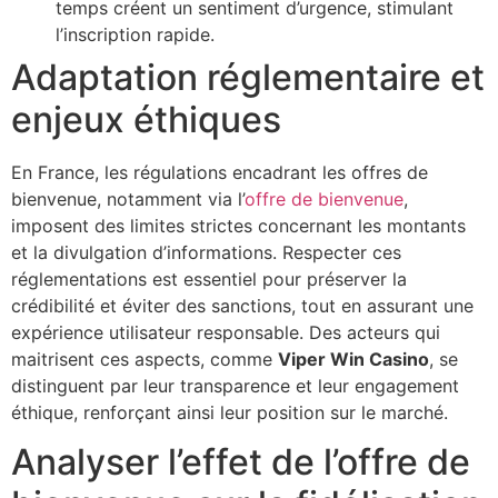
temps créent un sentiment d’urgence, stimulant
l’inscription rapide.
Adaptation réglementaire et
enjeux éthiques
En France, les régulations encadrant les offres de
bienvenue, notamment via l’
offre de bienvenue
,
imposent des limites strictes concernant les montants
et la divulgation d’informations. Respecter ces
réglementations est essentiel pour préserver la
crédibilité et éviter des sanctions, tout en assurant une
expérience utilisateur responsable. Des acteurs qui
maitrisent ces aspects, comme
Viper Win Casino
, se
distinguent par leur transparence et leur engagement
éthique, renforçant ainsi leur position sur le marché.
Analyser l’effet de l’offre de