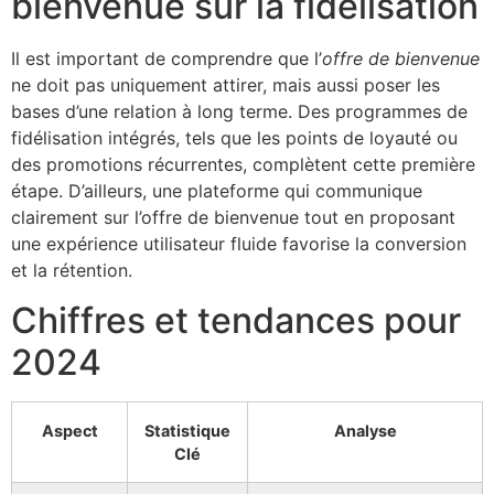
bienvenue sur la fidélisation
Il est important de comprendre que l’
offre de bienvenue
ne doit pas uniquement attirer, mais aussi poser les
bases d’une relation à long terme. Des programmes de
fidélisation intégrés, tels que les points de loyauté ou
des promotions récurrentes, complètent cette première
étape. D’ailleurs, une plateforme qui communique
clairement sur l’offre de bienvenue tout en proposant
une expérience utilisateur fluide favorise la conversion
et la rétention.
Chiffres et tendances pour
2024
Aspect
Statistique
Analyse
Clé