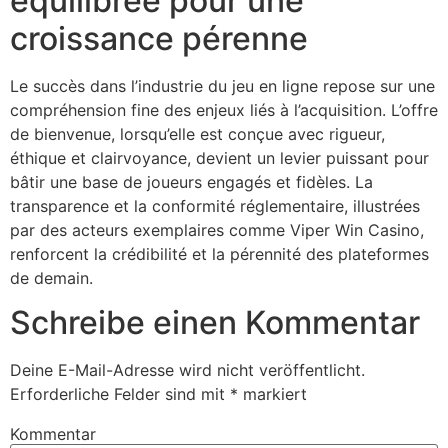
équilibrée pour une
croissance pérenne
Le succès dans l’industrie du jeu en ligne repose sur une
compréhension fine des enjeux liés à l’acquisition. L’offre
de bienvenue, lorsqu’elle est conçue avec rigueur,
éthique et clairvoyance, devient un levier puissant pour
bâtir une base de joueurs engagés et fidèles. La
transparence et la conformité réglementaire, illustrées
par des acteurs exemplaires comme Viper Win Casino,
renforcent la crédibilité et la pérennité des plateformes
de demain.
Schreibe einen Kommentar
Deine E-Mail-Adresse wird nicht veröffentlicht.
Erforderliche Felder sind mit
*
markiert
Kommentar