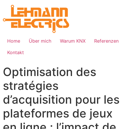
Home
Über mich
Warum KNX
Referenzen
Kontakt
Optimisation des
stratégies
d’acquisition pour les
plateformes de jeux
en ligne : l’impact de