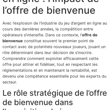
l’offre de bienvenue
Avec l’explosion de l’industrie du jeu d’argent en ligne au
cours des dernières années, la compétition entre
opérateurs s’intensifie. Dans ce contexte, l’
offre de
bienvenue
constitue souvent le premier point de
contact avec de potentiels nouveaux joueurs, jouant un
rôle déterminant dans leur décision de s’inscrire.
Comprendre comment exploiter efficacement cette
offre pour attirer et fidéliser, tout en respectant les
réglementations et en maintenant la rentabilité, est
devenu une compétence essentielle pour les experts du
secteur.
Le rôle stratégique de l’offre
de bienvenue dans