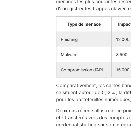
menaces les plus courantes restent
d’enregistrer les frappes clavier
Type de menace
Impac
Phishing
12 000
Malware
8 500
Compromission d’API
15 000
Comparativement, les cartes banca
se situent autour de 0,12 % ; la 
pour les portefeuilles numériques
Deux cas récents illustrent ce poi
été transférés vers des comptes 
credential stuffing sur son intég