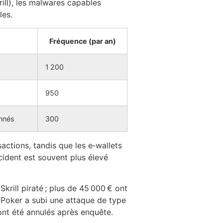
rill), les malwares capables
les.
Fréquence (par an)
1 200
950
onnés
300
actions, tandis que les e‑wallets
cident est souvent plus élevé
krill piraté ; plus de 45 000 € ont
 Poker a subi une attaque de type
ont été annulés après enquête.