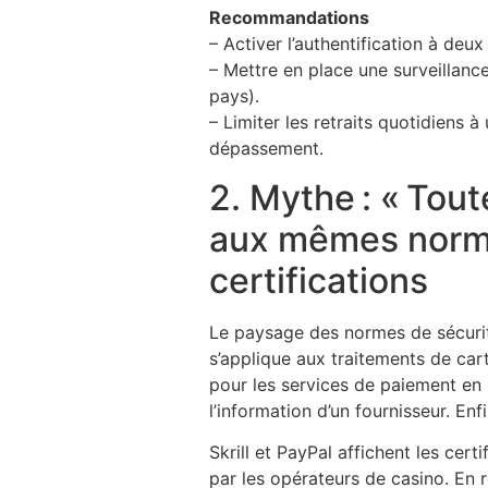
Recommandations
– Activer l’authentification à deu
– Mettre en place une surveillanc
pays).
– Limiter les retraits quotidiens 
dépassement.
2. Mythe : « Tou
aux mêmes normes
certifications
Le paysage des normes de sécuri
s’applique aux traitements de car
pour les services de paiement en 
l’information d’un fournisseur. Enf
Skrill et PayPal affichent les cer
par les opérateurs de casino. En