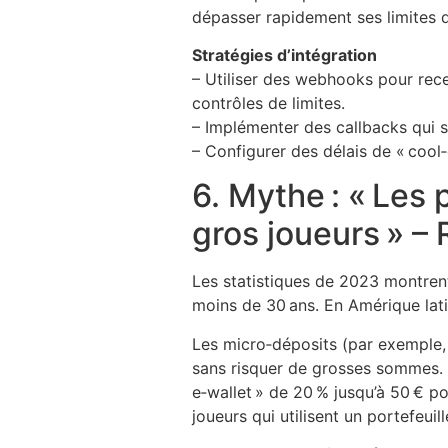
dépasser rapidement ses limites 
Stratégies d’intégration
– Utiliser des webhooks pour rec
contrôles de limites.
– Implémenter des callbacks qui s
– Configurer des délais de « cool
6. Mythe : « Les
gros joueurs » – R
Les statistiques de 2023 montrent
moins de 30 ans. En Amérique lati
Les micro‑déposits (par exemple, 
sans risquer de grosses sommes. 
e‑wallet » de 20 % jusqu’à 50 € p
joueurs qui utilisent un portefeuil