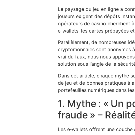
Le paysage du jeu en ligne a conn
joueurs exigent des dépôts instant
opérateurs de casino cherchent à 
e‑wallets, les cartes prépayées 
Parallèlement, de nombreuses idées
cryptomonnaies sont anonymes à 10
vrai du faux, nous nous appuyons 
solution sous l’angle de la sécurit
Dans cet article, chaque mythe se
de jeu et de bonnes pratiques à ap
portefeuilles numériques dans les 
1. Mythe : « Un p
fraude » – Réalit
Les e‑wallets offrent une couche 