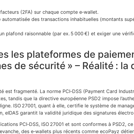
x facteurs (2FA) sur chaque compte e‑wallet.
e automatisée des transactions inhabituelles (montants su
à un plafond raisonnable (par ex. 5 000 €) et exiger une véri
tes les plateformes de paieme
 de sécurité » – Réalité : la 
té est fragmenté. La norme PCI‑DSS (Payment Card Industr
tes, tandis que la directive européenne PSD2 impose l’authen
ligne. ISO 27001, quant à elle, certifie le système de manag
in, eIDAS garantit la validité juridique des signatures électr
tifications PCI‑DSS, ISO 27001 et sont conformes à PSD2, ce
 revanche, des e‑wallets plus récents comme ecoPayz détien