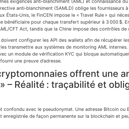
mes exigences anti‑blanchiment (AML) et connaissance du 
irective anti‑blanchiment (5AMLD) oblige les fournisseurs à i
ux États‑Unis, le FinCEN impose le « Travel Rule » qui néces
 le bénéficiaire pour chaque transfert supérieur à 3 000 $. E
ML/CFT Act, tandis que la Chine impose des contrôles de ca
 doivent configurer les API des wallets afin de récupérer 
 les transmettre aux systèmes de monitoring AML internes. 
 avec un module de vérification KYC qui bloque automatique
 fourni une preuve d’adresse.
 cryptomonnaies offrent une a
 – Réalité : traçabilité et obl
t confondu avec le pseudonymat. Une adresse Bitcoin ou Et
t enregistrée de façon permanente sur la blockchain et peut