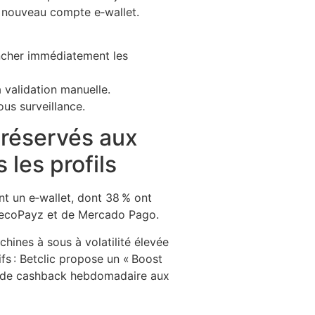
n nouveau compte e‑wallet.
encher immédiatement les
 validation manuelle.
us surveillance.
 réservés aux
 les profils
nt un e‑wallet, dont 38 % ont
de ecoPayz et de Mercado Pago.
hines à sous à volatilité élevée
s : Betclic propose un « Boost
0 % de cashback hebdomadaire aux