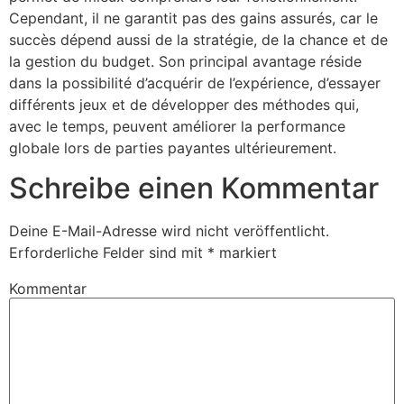
Cependant, il ne garantit pas des gains assurés, car le
succès dépend aussi de la stratégie, de la chance et de
la gestion du budget. Son principal avantage réside
dans la possibilité d’acquérir de l’expérience, d’essayer
différents jeux et de développer des méthodes qui,
avec le temps, peuvent améliorer la performance
globale lors de parties payantes ultérieurement.
Schreibe einen Kommentar
Deine E-Mail-Adresse wird nicht veröffentlicht.
Erforderliche Felder sind mit
*
markiert
Kommentar