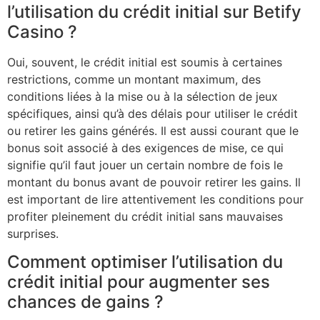
l’utilisation du crédit initial sur Betify
Casino ?
Oui, souvent, le crédit initial est soumis à certaines
restrictions, comme un montant maximum, des
conditions liées à la mise ou à la sélection de jeux
spécifiques, ainsi qu’à des délais pour utiliser le crédit
ou retirer les gains générés. Il est aussi courant que le
bonus soit associé à des exigences de mise, ce qui
signifie qu’il faut jouer un certain nombre de fois le
montant du bonus avant de pouvoir retirer les gains. Il
est important de lire attentivement les conditions pour
profiter pleinement du crédit initial sans mauvaises
surprises.
Comment optimiser l’utilisation du
crédit initial pour augmenter ses
chances de gains ?