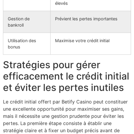
élevés
Gestion de
Prévient les pertes importantes
bankroll
Utilisation des
Maximise votre crédit initial
bonus
Stratégies pour gérer
efficacement le crédit initial
et éviter les pertes inutiles
Le crédit initial offert par Betify Casino peut constituer
une excellente opportunité pour maximiser ses gains,
mais il nécessite une gestion prudente pour éviter les
pertes. La première étape consiste à établir une
stratégie claire et à fixer un budget précis avant de