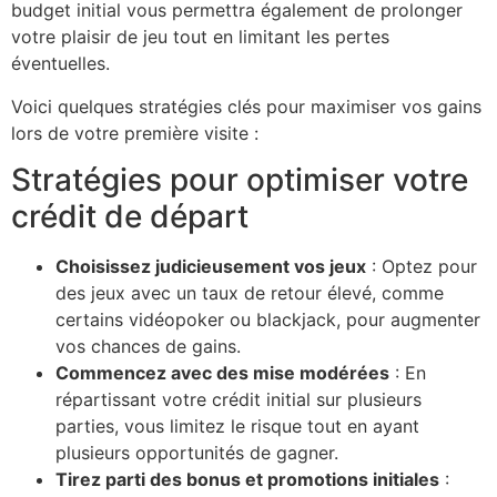
budget initial vous permettra également de prolonger
votre plaisir de jeu tout en limitant les pertes
éventuelles.
Voici quelques stratégies clés pour maximiser vos gains
lors de votre première visite :
Stratégies pour optimiser votre
crédit de départ
Choisissez judicieusement vos jeux
: Optez pour
des jeux avec un taux de retour élevé, comme
certains vidéopoker ou blackjack, pour augmenter
vos chances de gains.
Commencez avec des mise modérées
: En
répartissant votre crédit initial sur plusieurs
parties, vous limitez le risque tout en ayant
plusieurs opportunités de gagner.
Tirez parti des bonus et promotions initiales
: