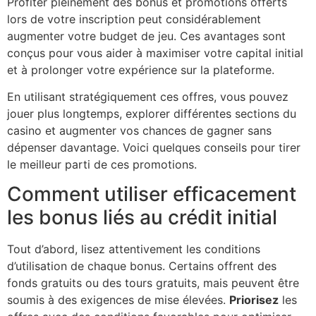
Profiter pleinement des bonus et promotions offerts
lors de votre inscription peut considérablement
augmenter votre budget de jeu. Ces avantages sont
conçus pour vous aider à maximiser votre capital initial
et à prolonger votre expérience sur la plateforme.
En utilisant stratégiquement ces offres, vous pouvez
jouer plus longtemps, explorer différentes sections du
casino et augmenter vos chances de gagner sans
dépenser davantage. Voici quelques conseils pour tirer
le meilleur parti de ces promotions.
Comment utiliser efficacement
les bonus liés au crédit initial
Tout d’abord, lisez attentivement les conditions
d’utilisation de chaque bonus. Certains offrent des
fonds gratuits ou des tours gratuits, mais peuvent être
soumis à des exigences de mise élevées.
Priorisez
les