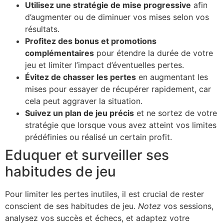
Utilisez une stratégie de mise progressive
afin
d’augmenter ou de diminuer vos mises selon vos
résultats.
Profitez des bonus et promotions
complémentaires
pour étendre la durée de votre
jeu et limiter l’impact d’éventuelles pertes.
Évitez de chasser les pertes
en augmentant les
mises pour essayer de récupérer rapidement, car
cela peut aggraver la situation.
Suivez un plan de jeu précis
et ne sortez de votre
stratégie que lorsque vous avez atteint vos limites
prédéfinies ou réalisé un certain profit.
Eduquer et surveiller ses
habitudes de jeu
Pour limiter les pertes inutiles, il est crucial de rester
conscient de ses habitudes de jeu.
Notez
vos sessions,
analysez vos succès et échecs, et adaptez votre