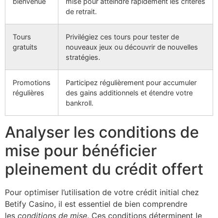
bienvenue
mise pour atteindre rapidement les critères
de retrait.
Tours
Privilégiez ces tours pour tester de
gratuits
nouveaux jeux ou découvrir de nouvelles
stratégies.
Promotions
Participez régulièrement pour accumuler
régulières
des gains additionnels et étendre votre
bankroll.
Analyser les conditions de
mise pour bénéficier
pleinement du crédit offert
Pour optimiser l’utilisation de votre crédit initial chez
Betify Casino, il est essentiel de bien comprendre
les
conditions de mise
. Ces conditions déterminent le