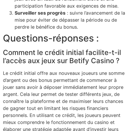
participation favorable aux exigences de mise.
Surveiller ses progrès
: suivre l’avancement de la
mise pour éviter de dépasser la période ou de
perdre le bénéfice du bonus.
Questions-réponses :
Comment le crédit initial facilite-t-il
l’accès aux jeux sur Betify Casino ?
Le crédit initial offre aux nouveaux joueurs une somme
d’argent ou des bonus permettant de commencer à
jouer sans avoir à déposer immédiatement leur propre
argent. Cela leur permet de tester différents jeux, de
connaître la plateforme et de maximiser leurs chances
de gagner tout en limitant les risques financiers
personnels. En utilisant ce crédit, les joueurs peuvent
mieux comprendre le fonctionnement du casino et
élaborer une stratégie adaptée avant d’investir leurs