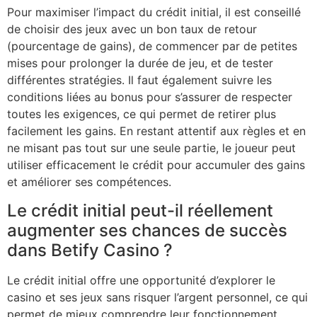
Pour maximiser l’impact du crédit initial, il est conseillé
de choisir des jeux avec un bon taux de retour
(pourcentage de gains), de commencer par de petites
mises pour prolonger la durée de jeu, et de tester
différentes stratégies. Il faut également suivre les
conditions liées au bonus pour s’assurer de respecter
toutes les exigences, ce qui permet de retirer plus
facilement les gains. En restant attentif aux règles et en
ne misant pas tout sur une seule partie, le joueur peut
utiliser efficacement le crédit pour accumuler des gains
et améliorer ses compétences.
Le crédit initial peut-il réellement
augmenter ses chances de succès
dans Betify Casino ?
Le crédit initial offre une opportunité d’explorer le
casino et ses jeux sans risquer l’argent personnel, ce qui
permet de mieux comprendre leur fonctionnement.