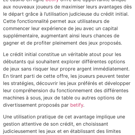
aux nouveaux joueurs de maximiser leurs avantages dès
le départ grâce à l’utilisation judicieuse du crédit initial.
Cette fonctionnalité permet aux utilisateurs de
commencer leur expérience de jeu avec un capital
supplémentaire, augmentant ainsi leurs chances de
gagner et de profiter pleinement des jeux proposés.
Le crédit initial constitue un véritable atout pour les
débutants qui souhaitent explorer différentes options
de jeux sans risquer leur propre argent immédiatement.
En tirant parti de cette offre, les joueurs peuvent tester
les stratégies, découvrir les jeux préférés et développer
leur compréhension du fonctionnement des différentes
machines à sous, jeux de table ou autres options de
divertissement proposés par
betify
.
Une utilisation pratique de cet avantage implique une
gestion attentive de son crédit, en choisissant
judicieusement les jeux et en établissant des limites