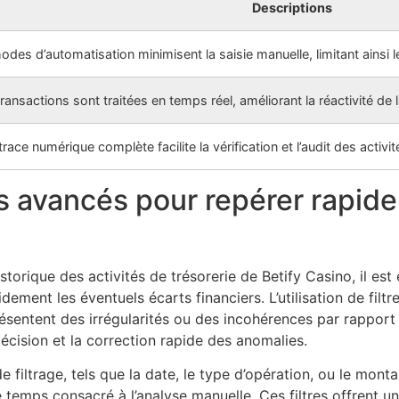
Descriptions
des d’automatisation minimisent la saisie manuelle, limitant ainsi le
ransactions sont traitées en temps réel, améliorant la réactivité de l
race numérique complète facilite la vérification et l’audit des activit
res avancés pour repérer rapid
storique des activités de trésorerie de Betify Casino, il est
dement les éventuels écarts financiers. L’utilisation de filt
résentent des irrégularités ou des incohérences par rappor
 décision et la correction rapide des anomalies.
e filtrage, tels que la date, le type d’opération, ou le mont
e temps consacré à l’analyse manuelle. Ces filtres offrent un