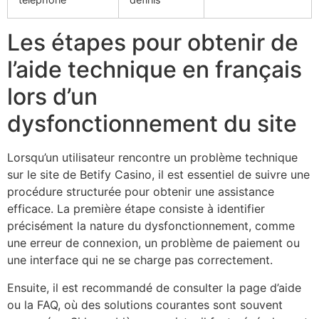
Les étapes pour obtenir de
l’aide technique en français
lors d’un
dysfonctionnement du site
Lorsqu’un utilisateur rencontre un problème technique
sur le site de Betify Casino, il est essentiel de suivre une
procédure structurée pour obtenir une assistance
efficace. La première étape consiste à identifier
précisément la nature du dysfonctionnement, comme
une erreur de connexion, un problème de paiement ou
une interface qui ne se charge pas correctement.
Ensuite, il est recommandé de consulter la page d’aide
ou la FAQ, où des solutions courantes sont souvent