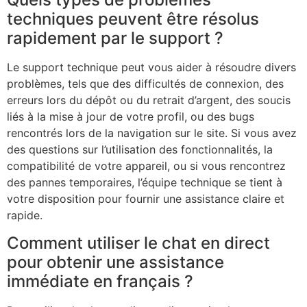
techniques peuvent être résolus
rapidement par le support ?
Le support technique peut vous aider à résoudre divers
problèmes, tels que des difficultés de connexion, des
erreurs lors du dépôt ou du retrait d’argent, des soucis
liés à la mise à jour de votre profil, ou des bugs
rencontrés lors de la navigation sur le site. Si vous avez
des questions sur l’utilisation des fonctionnalités, la
compatibilité de votre appareil, ou si vous rencontrez
des pannes temporaires, l’équipe technique se tient à
votre disposition pour fournir une assistance claire et
rapide.
Comment utiliser le chat en direct
pour obtenir une assistance
immédiate en français ?