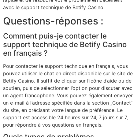
avec le support technique de Betify Casino.
Questions-réponses :
Comment puis-je contacter le
support technique de Betify Casino
en français ?
Pour contacter le support technique en français, vous
pouvez utiliser le chat en direct disponible sur le site de
Betify Casino. Il suffit de cliquer sur l’icône d’aide ou de
soutien, puis de sélectionner l’option pour discuter avec
un agent francophone. Vous pouvez également envoyer
un e-mail à l’adresse spécifiée dans la section „Contact“
du site, en précisant votre langue de préférence. Le
support est accessible 24 heures sur 24, 7 jours sur 7,
pour répondre à vos questions en français.
Quels types de problèmes