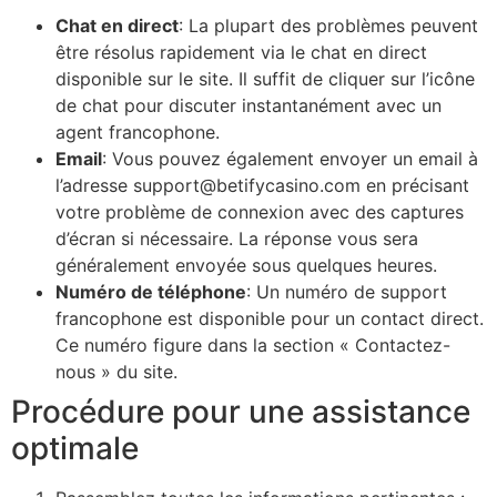
Chat en direct
: La plupart des problèmes peuvent
être résolus rapidement via le chat en direct
disponible sur le site. Il suffit de cliquer sur l’icône
de chat pour discuter instantanément avec un
agent francophone.
Email
: Vous pouvez également envoyer un email à
l’adresse support@betifycasino.com en précisant
votre problème de connexion avec des captures
d’écran si nécessaire. La réponse vous sera
généralement envoyée sous quelques heures.
Numéro de téléphone
: Un numéro de support
francophone est disponible pour un contact direct.
Ce numéro figure dans la section « Contactez-
nous » du site.
Procédure pour une assistance
optimale