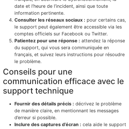
date et l’heure de l’incident, ainsi que toute
information pertinente.
Consulter les réseaux sociaux :
pour certains cas,
le support peut également être accessible via les
comptes officiels sur Facebook ou Twitter.
Patientez pour une réponse :
attendez la réponse
du support, qui vous sera communiquée en
français, et suivez leurs instructions pour résoudre
le problème.
Conseils pour une
communication efficace avec le
support technique
Fournir des détails précis :
décrivez le problème
de manière claire, en mentionnant les messages
d’erreur si possible.
Inclure des captures d’écran :
cela aide le support