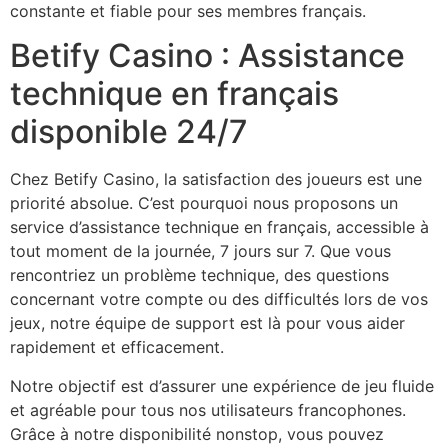
constante et fiable pour ses membres français.
Betify Casino : Assistance
technique en français
disponible 24/7
Chez Betify Casino, la satisfaction des joueurs est une
priorité absolue. C’est pourquoi nous proposons un
service d’assistance technique en français, accessible à
tout moment de la journée, 7 jours sur 7. Que vous
rencontriez un problème technique, des questions
concernant votre compte ou des difficultés lors de vos
jeux, notre équipe de support est là pour vous aider
rapidement et efficacement.
Notre objectif est d’assurer une expérience de jeu fluide
et agréable pour tous nos utilisateurs francophones.
Grâce à notre disponibilité nonstop, vous pouvez