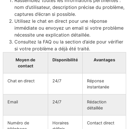
Rassemblez toutes les informations pertinentes :
nom d’utilisateur, description précise du problème,
captures d’écran si possible.
Utilisez le chat en direct pour une réponse
immédiate ou envoyez un email si votre problème
nécessite une explication détaillée.
Consultez la FAQ ou la section d’aide pour vérifier
si votre problème a déjà été traité.
Moyen de
Disponibilité
Avantages
contact
Chat en direct
24/7
Réponse
instantanée
Email
24/7
Rédaction
détaillée
Numéro de
Horaires
Contact direct
téléphone
définis